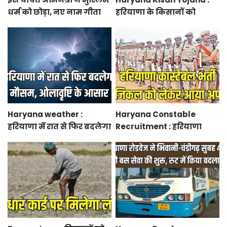
धर्म को छोड़ा, नए नाम गीता
हरियाणा के किसानों को
भारद्वाज से हो रही वायरल
आधुनिक कृषि यंत्रों पर मिलेगा
50 प्रतिशत सब्सिडी, फटाफट
करें आवेदन
Haryana weather :
Haryana Constable
हरियाणा में रात से फिर बदलेगा
Recruitment : हरियाणा
मौसम, ओलावृष्टि के आसार
कांस्टेबल भर्ती फिजिकल को
लेकर आया अपडेट, हर पद के
लिए 55 युवाओं ने किया
आवेदन