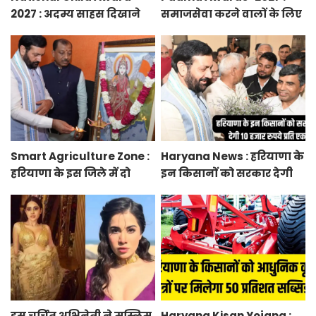
2027 : अदम्य साहस दिखाने
समाजसेवा करने वालों के लिए
वाले बच्चों को मिलेगा
सुनेहरा मौका, गृह मंत्रालय ने
प्रधानमंत्री राष्ट्रीय बाल
निकाले पद्म पुरस्कार-2027 के
पुरस्कार-2027, ऐसे करें
लिए आवेदन
आवेदन
Smart Agriculture Zone :
Haryana News : हरियाणा के
हरियाणा के इस जिले में दो
इन किसानों को सरकार देगी
हजार एकड़ में बनेगा स्मार्ट
10 हजार रुपये प्रति एकड़,
एग्रीकल्चर जोन
सीएम सैनी की घोषणा
इस चर्चित अभिनेत्री ने मुस्लिम
Haryana Kisan Yojana :