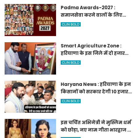
Padma Awards-2027 :
समाजसेवा करने वालों के लिए
सुनेहरा मौका, गृह मंत्रालय ने
CLIN BOLD
निकाले पद्म पुरस्कार-2027 के लिए
आवेदन
Smart Agriculture Zone :
हरियाणा के इस जिले में दो हजार
एकड़ में बनेगा स्मार्ट एग्रीकल्चर
CLIN BOLD
जोन
Haryana News : हरियाणा के इन
किसानों को सरकार देगी 10 हजार
रुपये प्रति एकड़, सीएम सैनी की
CLIN BOLD
घोषणा
इस चर्चित अभिनेत्री ने मुस्लिम धर्म
को छोड़ा, नए नाम गीता भारद्वाज से
हो रही वायरल