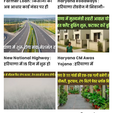
Farmer Loan : किसानों को
Haryana Roadways :
अब आधार कार्ड नंबर पर ही
हरियाणा रोडवेज ने भिवानी-
मिल जाएगा लोन, आरबीआई
चंडीगढ़ नई बस सेवा की शुरू,
से एमओयू करेगी सरकार
रुट में किया बदलाव
New National Highway :
Haryana CM Awas
हरियाणा में 15 दिन में शुरू हो
Yojana : हरियाणा में
जाएगा नया नेशनल हाईवे,
मुख्यमंत्री शहरी आवास योजना
केएमपी से होगी सीधी
के तहत फ्लैट बुकिंग शुरू,
कनेक्टिविटी
फटाफट करें बुकिंग