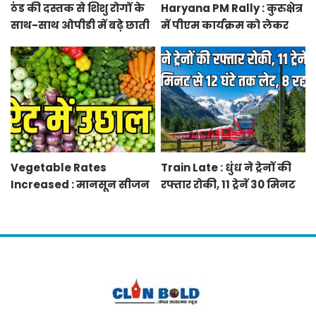
ठंड की दस्तक से शिशु रोगों के
Haryana PM Rally : कुरुक्षेत्र
साथ-साथ ओपीडी में बढ़े छाती
में पीएम कार्यक्रम को लेकर
में संक्रमण के मरीज
स्थलों का रूट प्लान जारी
Vegetable Rates
Train Late : धुंध ने ट्रेनों की
Increased : मानसून सीजन
रफ्तार रोकी, 11 ट्रेनें 30 मिनट
में बारिश व बाढ़ से प्रभावित हुई
से 12 घंटे तक लेट, 8 रद्द
फसलें, सब्जियों के दाम बढ़े