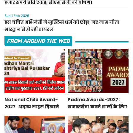
हजार रुपये प्रति एकड़, सीएम सैनी की घोषणा
Sun,1 Feb 2026
इस चर्चित अभिनेत्री ने मुस्लिम धर्म को छोड़ा, नए नाम गीता
भारद्वाज से हो रही वायरल
FROM AROUND THE WEB
National Child Award-
Padma Awards-2027 :
2027 : अदम्य साहस दिखाने
समाजसेवा करने वालों के लिए
वाले बच्चों को मिलेगा
सुनेहरा मौका, गृह मंत्रालय ने
प्रधानमंत्री राष्ट्रीय बाल
निकाले पद्म पुरस्कार-2027 के
पुरस्कार-2027, ऐसे करें
लिए आवेदन