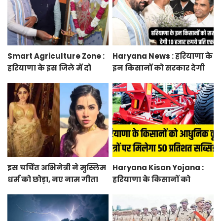
आवेदन
Smart Agriculture Zone :
Haryana News : हरियाणा के
हरियाणा के इस जिले में दो
इन किसानों को सरकार देगी
हजार एकड़ में बनेगा स्मार्ट
10 हजार रुपये प्रति एकड़,
एग्रीकल्चर जोन
सीएम सैनी की घोषणा
इस चर्चित अभिनेत्री ने मुस्लिम
Haryana Kisan Yojana :
धर्म को छोड़ा, नए नाम गीता
हरियाणा के किसानों को
भारद्वाज से हो रही वायरल
आधुनिक कृषि यंत्रों पर मिलेगा
50 प्रतिशत सब्सिडी, फटाफट
करें आवेदन