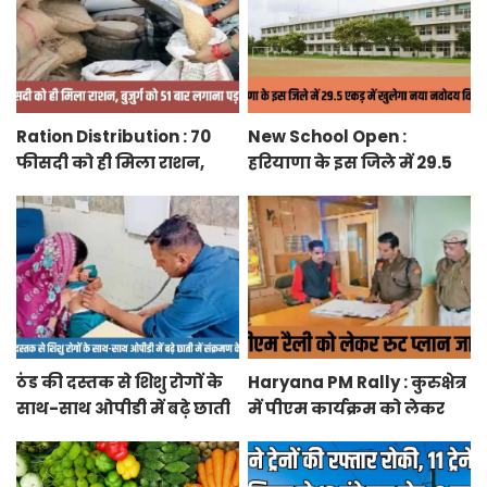
Ration Distribution : 70
New School Open :
फीसदी को ही मिला राशन,
हरियाणा के इस जिले में 29.5
बुजुर्ग को 51 बार लगाना पड़ा
एकड़ में खुलेगा नया नवोदय
अंगूठा
विद्यालय
ठंड की दस्तक से शिशु रोगों के
Haryana PM Rally : कुरुक्षेत्र
साथ-साथ ओपीडी में बढ़े छाती
में पीएम कार्यक्रम को लेकर
में संक्रमण के मरीज
स्थलों का रूट प्लान जारी