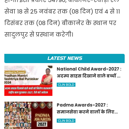
होगी। इसी प्रकार 54790, बीकानेर-रेवाड़ी रेल
सेवा 18 से 25 नवंबर तक (08 दिन) एवं 4 से 11
दिसंबर तक (08 दिन) बीकानेर के स्थान पर
सादुलपुर से प्रस्थान करेगी।
LATEST NEWS
National Child Award-2027 :
अदम्य साहस दिखाने वाले बच्चों को
मिलेगा प्रधानमंत्री राष्ट्रीय बाल
CLIN BOLD
पुरस्कार-2027, ऐसे करें आवेदन
Padma Awards-2027 :
समाजसेवा करने वालों के लिए
सुनेहरा मौका, गृह मंत्रालय ने
CLIN BOLD
निकाले पद्म पुरस्कार-2027 के लिए