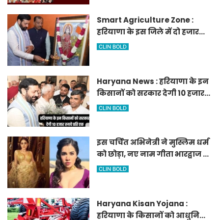
आवेदन
Smart Agriculture Zone :
हरियाणा के इस जिले में दो हजार
एकड़ में बनेगा स्मार्ट एग्रीकल्चर
CLIN BOLD
जोन
Haryana News : हरियाणा के इन
किसानों को सरकार देगी 10 हजार
रुपये प्रति एकड़, सीएम सैनी की
CLIN BOLD
घोषणा
इस चर्चित अभिनेत्री ने मुस्लिम धर्म
को छोड़ा, नए नाम गीता भारद्वाज से
हो रही वायरल
CLIN BOLD
Haryana Kisan Yojana :
हरियाणा के किसानों को आधुनिक