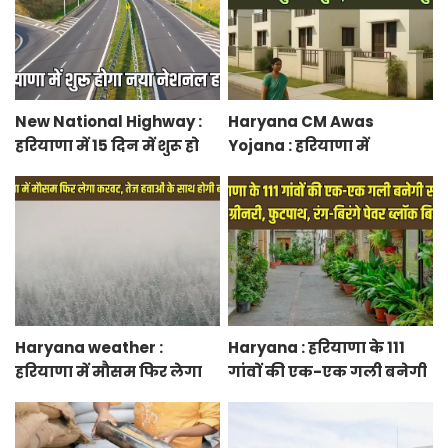
New National Highway :
Haryana CM Awas
हरियाणा में 15 दिन में शुरू हो
Yojana : हरियाणा में
जाएगा नया नेशनल हाईवे,
मुख्यमंत्री शहरी आवास योजना
केएमपी से होगी सीधी
के तहत फ्लैट बुकिंग शुरू,
कनेक्टिविटी
फटाफट करें बुकिंग
Haryana weather :
Haryana : हरियाणा के 111
हरियाणा में मौसम फिर लेगा
गांवों की एक-एक गली बनेगी
करवट, तेज हवाओं के साथ
स्मार्ट स्ट्रीट ग्रीनरी, फुटपाथ,
होगी बारिश
रंग-बिरंगे पेवर ब्लॉक बिछेंगी