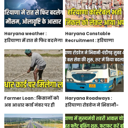
Haryana weather :
Haryana Constable
हरियाणा में रात से फिर बदलेगा
Recruitment : हरियाणा
मौसम, ओलावृष्टि के आसार
कांस्टेबल भर्ती फिजिकल को
लेकर आया अपडेट, हर पद के
लिए 55 युवाओं ने किया
आवेदन
Farmer Loan : किसानों को
Haryana Roadways :
अब आधार कार्ड नंबर पर ही
हरियाणा रोडवेज ने भिवानी-
मिल जाएगा लोन, आरबीआई
चंडीगढ़ नई बस सेवा की शुरू,
से एमओयू करेगी सरकार
रुट में किया बदलाव