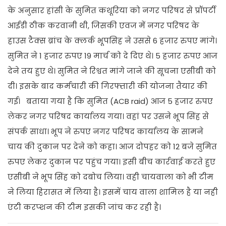
के अनुसार हांसी के सुमित कथूरिया को नगर परिषद से प्रॉपर्टी
आईडी ठीक करवानी थी, जिसकी एवज में नगर परिषद के
हाउस टैक्स ब्रांच के क्लर्क भूपसिह ने उससे 6 हजार रुपए मांगे।
सुमित ने 1 हजार रुपए 19 मार्च को दे दिए थे। 5 हजार रुपए आज
देने तय हुए थे। सुमित ने रिश्वत मांगे जाने की सूचना एसीबी को
दी। इसके बाद कर्मचारी की गिरफ्तारी की योजना तैयार की
गई। बताया गया है कि सुमित (ACB raid) आज 5 हजार रुपए
लेकर नगर परिषद कार्यालय गया। वहां पर उसने भूप सिंह से
संपर्क साधा। भूप ने रुपए नगर परिषद कार्यालय के सामने
चाय की दुकान पर देने को कहा। आज दोपहर को 12 बजे सुमित
रुपए लेकर दुकान पर पहुंच गया। इसी बीच कार्रवाई करते हुए
एसीबी ने भूप सिंह को दबोच लिया। वही चायवाला को भी टीम
ने लिया हिरासत में लिया है। इसमें चाय वाला शामिल है या नही
एंटी करप्शन की टीम इसकी जांच कर रही है।