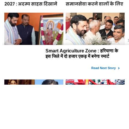
2027 : अदम्य साहस दिखाने
समाजसेवा करने वालों के लिए
वाले बच्चों को मिलेगा
सुनेहरा मौका, गृह मंत्रालय ने
प्रधानमंत्री राष्ट्रीय बाल
निकाले पद्म पुरस्कार-2027 के
पुरस्कार-2027, ऐसे करें
लिए आवेदन
आवेदन
Smart Agriculture Zone :
Haryana News : हरियाणा के
हरियाणा के इस जिले में दो
इन किसानों को सरकार देगी
हजार एकड़ में बनेगा स्मार्ट
10 हजार रुपये प्रति एकड़,
एग्रीकल्चर जोन
सीएम सैनी की घोषणा
इस चर्चित अभिनेत्री ने मुस्लिम
Haryana Kisan Yojana :