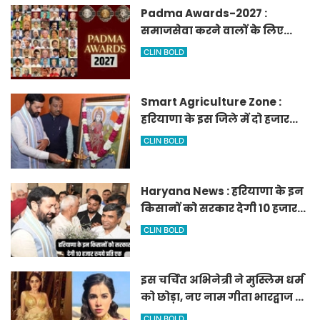
Padma Awards-2027 :
समाजसेवा करने वालों के लिए
सुनेहरा मौका, गृह मंत्रालय ने
CLIN BOLD
निकाले पद्म पुरस्कार-2027 के लिए
आवेदन
Smart Agriculture Zone :
हरियाणा के इस जिले में दो हजार
एकड़ में बनेगा स्मार्ट एग्रीकल्चर
CLIN BOLD
जोन
Haryana News : हरियाणा के इन
किसानों को सरकार देगी 10 हजार
रुपये प्रति एकड़, सीएम सैनी की
CLIN BOLD
घोषणा
इस चर्चित अभिनेत्री ने मुस्लिम धर्म
को छोड़ा, नए नाम गीता भारद्वाज से
हो रही वायरल
CLIN BOLD