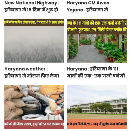
New National Highway :
Haryana CM Awas
हरियाणा में 15 दिन में शुरू हो
Yojana : हरियाणा में
जाएगा नया नेशनल हाईवे,
मुख्यमंत्री शहरी आवास योजना
केएमपी से होगी सीधी
के तहत फ्लैट बुकिंग शुरू,
कनेक्टिविटी
फटाफट करें बुकिंग
Haryana weather :
Haryana : हरियाणा के 111
हरियाणा में मौसम फिर लेगा
गांवों की एक-एक गली बनेगी
करवट, तेज हवाओं के साथ
स्मार्ट स्ट्रीट ग्रीनरी, फुटपाथ,
होगी बारिश
रंग-बिरंगे पेवर ब्लॉक बिछेंगी