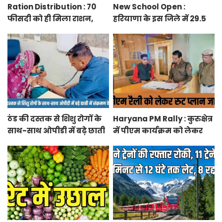
Ration Distribution : 70
New School Open :
फीसदी को ही मिला राशन,
हरियाणा के इस जिले में 29.5
बुजुर्ग को 51 बार लगाना पड़ा
एकड़ में खुलेगा नया नवोदय
अंगूठा
विद्यालय
ठंड की दस्तक से शिशु रोगों के
Haryana PM Rally : कुरुक्षेत्र
साथ-साथ ओपीडी में बढ़े छाती
में पीएम कार्यक्रम को लेकर
में संक्रमण के मरीज
स्थलों का रूट प्लान जारी