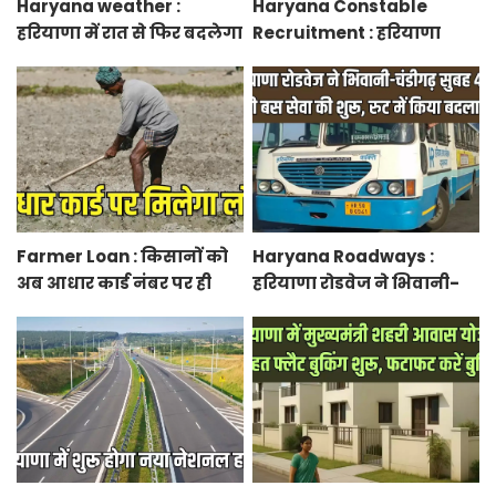
Haryana weather :
Haryana Constable
हरियाणा में रात से फिर बदलेगा
Recruitment : हरियाणा
मौसम, ओलावृष्टि के आसार
कांस्टेबल भर्ती फिजिकल को
लेकर आया अपडेट, हर पद के
लिए 55 युवाओं ने किया
आवेदन
Farmer Loan : किसानों को
Haryana Roadways :
अब आधार कार्ड नंबर पर ही
हरियाणा रोडवेज ने भिवानी-
मिल जाएगा लोन, आरबीआई
चंडीगढ़ नई बस सेवा की शुरू,
से एमओयू करेगी सरकार
रुट में किया बदलाव