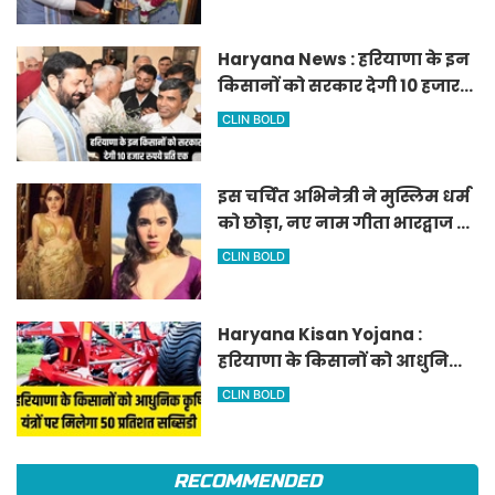
जोन
Haryana News : हरियाणा के इन
किसानों को सरकार देगी 10 हजार
रुपये प्रति एकड़, सीएम सैनी की
CLIN BOLD
घोषणा
इस चर्चित अभिनेत्री ने मुस्लिम धर्म
को छोड़ा, नए नाम गीता भारद्वाज से
हो रही वायरल
CLIN BOLD
Haryana Kisan Yojana :
हरियाणा के किसानों को आधुनिक
कृषि यंत्रों पर मिलेगा 50 प्रतिशत
CLIN BOLD
सब्सिडी, फटाफट करें आवेदन
RECOMMENDED