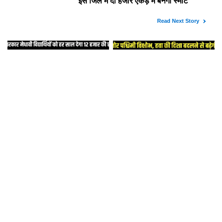
School Timings Changed
Panchkula : हरियाणा के इस
: मोरनी में स्कूलों का समय में
शहर में बनेगा 150 एकड़
किया बदलाव, संशोधित किए
में पार्क, सुखना लेक जैसा ट्रैक
आदेश
होगा और बोटिंग सुविधा भी
Scholarship Scheme : केंद्र
Haryana Weather
सरकार मेधावी विद्यार्थियों को
Update : कमजोर पश्चिमी
हर साल देगा 12 हजार की
विक्षोभ, हवा की दिशा बदलने से
छात्रवृत्ति, 30 को होगी परीक्षा
बढ़ेगी सर्दी