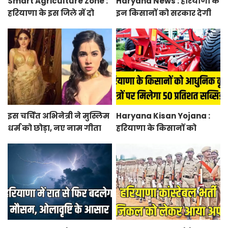
Smart Agriculture Zone :
Haryana News : हरियाणा के
हरियाणा के इस जिले में दो
इन किसानों को सरकार देगी
हजार एकड़ में बनेगा स्मार्ट
10 हजार रुपये प्रति एकड़,
एग्रीकल्चर जोन
सीएम सैनी की घोषणा
इस चर्चित अभिनेत्री ने मुस्लिम
Haryana Kisan Yojana :
धर्म को छोड़ा, नए नाम गीता
हरियाणा के किसानों को
भारद्वाज से हो रही वायरल
आधुनिक कृषि यंत्रों पर मिलेगा
50 प्रतिशत सब्सिडी, फटाफट
करें आवेदन