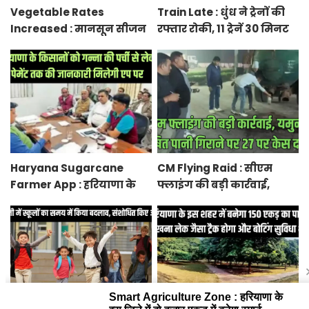
Vegetable Rates
Train Late : धुंध ने ट्रेनों की
Increased : मानसून सीजन
रफ्तार रोकी, 11 ट्रेनें 30 मिनट
में बारिश व बाढ़ से प्रभावित हुई
से 12 घंटे तक लेट, 8 रद्द
फसलें, सब्जियों के दाम बढ़े
Haryana Sugarcane
CM Flying Raid : सीएम
Farmer App : हरियाणा के
फ्लाइंग की बड़ी कार्रवाई,
किसानों को गन्ना की पर्ची से
यमुना में दूषित पानी गिराने
लेकर पेमेंट तक की जानकारी
पर 27 पर केस दर्ज
मिलेगी एप पर