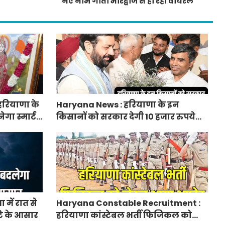
नए नाम गीता भारद्वाज से हो रही वायरल
हरियाणा के
Haryana News : हरियाणा के इन
ेगा स्मार्ट
किसानों को सरकार देगी 10 हजार रुपये
प्रति एकड़, सीएम सैनी की घोषणा
में रात से
Haryana Constable Recruitment :
ि के आसार
हरियाणा कांस्टेबल भर्ती फिजिकल को