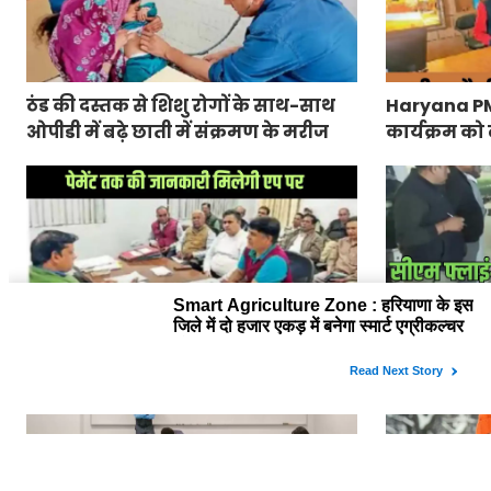
ठंड की दस्तक से शिशु रोगों के साथ-साथ
Haryana PM Ra
ओपीडी में बढ़े छाती में संक्रमण के मरीज
कार्यक्रम को 
जारी
Haryana Sugarcane Farmer App :
CM Flying Ra
हरियाणा के किसानों को गन्ना की पर्ची से
कार्रवाई, यमु
लेकर पेमेंट तक की जानकारी मिलेगी एप
27 पर केस दर्
पर