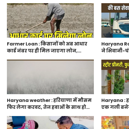
वायरल
मिलेगा 50 प्
आवेदन
Farmer Loan : किसानों को अब आधार
Haryana Ro
कार्ड नंबर पर ही मिल जाएगा लोन,
ने भिवानी-चं
आरबीआई से एमओयू करेगी सरकार
रुट में किया
Haryana weather : हरियाणा में मौसम
Haryana : हर
फिर लेगा करवट, तेज हवाओं के साथ होगी
एक गली बनेगी स
बारिश
फुटपाथ, रंग-ब