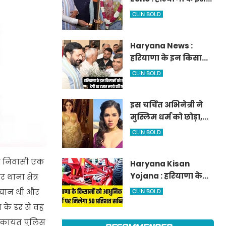
आवेदन
जिले में दो हजार एकड़ में
CLIN BOLD
बनेगा स्मार्ट एग्रीकल्चर
जोन
Haryana News :
हरियाणा के इन किसानों
को सरकार देगी 10 हजार
CLIN BOLD
रुपये प्रति एकड़, सीएम
सैनी की घोषणा
इस चर्चित अभिनेत्री ने
मुस्लिम धर्म को छोड़ा,
नए नाम गीता भारद्वाज
CLIN BOLD
से हो रही वायरल
ली निवासी एक
Haryana Kisan
Yojana : हरियाणा के
ाना क्षेत्र
किसानों को आधुनिक
हचान थी और
CLIN BOLD
कृषि यंत्रों पर मिलेगा 50
 के डर से वह
प्रतिशत सब्सिडी,
शिकायत पुलिस
फटाफट करें आवेदन