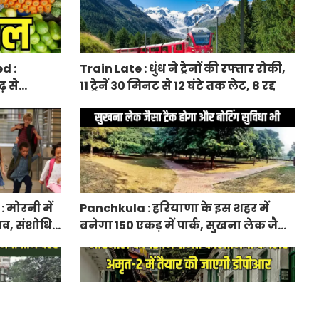
d :
Train Late : धुंध ने ट्रेनों की रफ्तार रोकी,
़ से
11 ट्रेनें 30 मिनट से 12 घंटे तक लेट, 8 रद्द
 दाम बढ़े
मोरनी में
Panchkula : हरियाणा के इस शहर में
ाव, संशोधित
बनेगा 150 एकड़ में पार्क, सुखना लेक जैसा
ट्रैक होगा और बोटिंग सुविधा भी