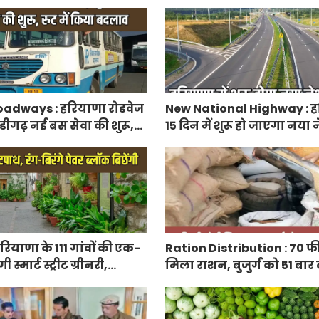
रतिशत सब्सिडी, फटाफट करें
adways : हरियाणा रोडवेज
New National Highway : हर
डीगढ़ नई बस सेवा की शुरू,
15 दिन में शुरू हो जाएगा नय
 बदलाव
हाईवे, केएमपी से होगी सीधी क
ियाणा के 111 गांवों की एक-
Ration Distribution : 70 फ
्मार्ट स्ट्रीट ग्रीनरी,
मिला राशन, बुजुर्ग को 51 बार
िरंगे पेवर ब्लॉक बिछेंगी
अंगूठा