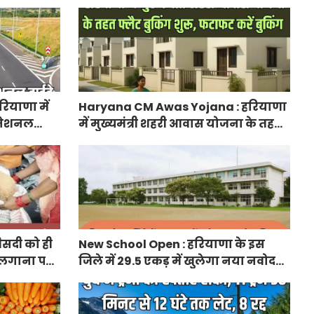
लेकर आया अपडेट, हर पद के लिए 55
युवाओं ने किया आवेदन
ियाणा में
Haryana CM Awas Yojana : हरियाणा
ा नेशनल
में मुख्यमंत्री शहरी आवास योजना के तहत
नेक्टिविटी
फ्लैट बुकिंग शुरू, फटाफट करें बुकिंग
ीसदी को ही
New School Open : हरियाणा के इस
 लगाना पड़ा
जिले में 29.5 एकड़ में खुलेगा नया नवोदय
विद्यालय