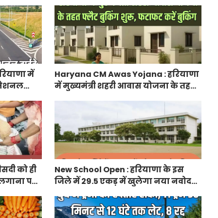
लेकर आया अपडेट, हर पद के लिए 55
युवाओं ने किया आवेदन
ियाणा में
Haryana CM Awas Yojana : हरियाणा
ा नेशनल
में मुख्यमंत्री शहरी आवास योजना के तहत
नेक्टिविटी
फ्लैट बुकिंग शुरू, फटाफट करें बुकिंग
ीसदी को ही
New School Open : हरियाणा के इस
 लगाना पड़ा
जिले में 29.5 एकड़ में खुलेगा नया नवोदय
विद्यालय