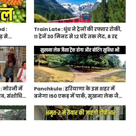
d :
Train Late : धुंध ने ट्रेनों की रफ्तार रोकी,
़ से
11 ट्रेनें 30 मिनट से 12 घंटे तक लेट, 8 रद्द
 दाम बढ़े
मोरनी में
Panchkula : हरियाणा के इस शहर में
ाव, संशोधित
बनेगा 150 एकड़ में पार्क, सुखना लेक जैसा
ट्रैक होगा और बोटिंग सुविधा भी