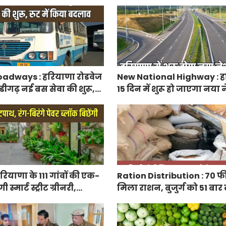
रतिशत सब्सिडी, फटाफट करें
adways : हरियाणा रोडवेज
New National Highway : हर
डीगढ़ नई बस सेवा की शुरू,
15 दिन में शुरू हो जाएगा नय
 बदलाव
हाईवे, केएमपी से होगी सीधी क
ियाणा के 111 गांवों की एक-
Ration Distribution : 70 फ
्मार्ट स्ट्रीट ग्रीनरी,
मिला राशन, बुजुर्ग को 51 बार
िरंगे पेवर ब्लॉक बिछेंगी
अंगूठा