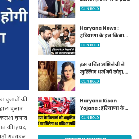
आवेदन
जिले में दो हजार एकड़ में
CLIN BOLD
बनेगा स्मार्ट एग्रीकल्चर
जोन
Haryana News :
हरियाणा के इन किसानों
को सरकार देगी 10 हजार
CLIN BOLD
रुपये प्रति एकड़, सीएम
सैनी की घोषणा
इस चर्चित अभिनेत्री ने
मुस्लिम धर्म को छोड़ा,
नए नाम गीता भारद्वाज
CLIN BOLD
से हो रही वायरल
म चुनावों की
Haryana Kisan
Yojana : हरियाणा के
लहाल चुनाव
किसानों को आधुनिक
लोकसभा चुनाव
CLIN BOLD
कृषि यंत्रों पर मिलेगा 50
कात की। इधर,
प्रतिशत सब्सिडी,
विपक्षी गठबंधन
फटाफट करें आवेदन