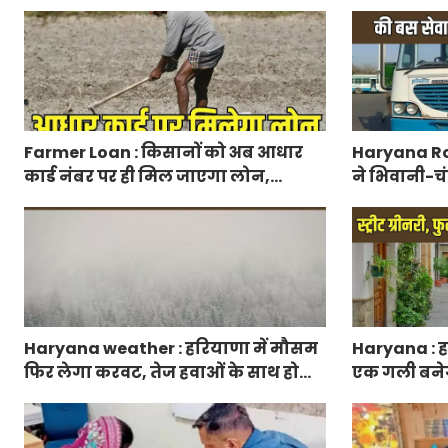
वायरल
मिलेगा 50 प्
आवेदन
Farmer Loan : किसानों को अब आधार
Haryana Ro
कार्ड नंबर पर ही मिल जाएगा लोन,
ने भिवानी-चं
आरबीआई से एमओयू करेगी सरकार
रुट में किया
Haryana weather : हरियाणा में मौसम
Haryana : हर
फिर लेगा करवट, तेज हवाओं के साथ होगी
एक गली बनेगी स
बारिश
फुटपाथ, रंग-ब