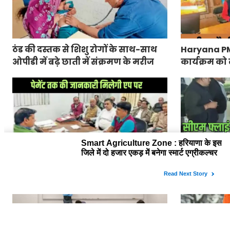
ठंड की दस्तक से शिशु रोगों के साथ-साथ
Haryana PM Ra
ओपीडी में बढ़े छाती में संक्रमण के मरीज
कार्यक्रम को 
जारी
Haryana Sugarcane Farmer App :
CM Flying Ra
हरियाणा के किसानों को गन्ना की पर्ची से
कार्रवाई, यमु
लेकर पेमेंट तक की जानकारी मिलेगी एप
27 पर केस दर्
पर