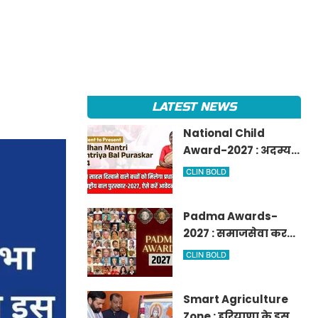
LATEST NEWS
National Child
Award-2027 : अदम्य
साहस दिखाने वाले बच्चों
CLIN BOLD
को मिलेगा प्रधानमंत्री
राष्ट्रीय बाल
Padma Awards-
पुरस्कार-2027, ऐसे करें
2027 : समाजसेवा करने
आवेदन
वालों के लिए सुनेहरा
CLIN BOLD
मौका, गृह मंत्रालय ने
निकाले पद्म
Smart Agriculture
पुरस्कार-2027 के लिए
Zone : हरियाणा के इस