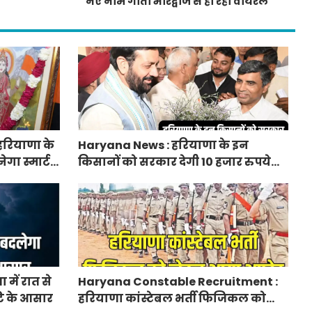
नए नाम गीता भारद्वाज से हो रही वायरल
हरियाणा के
Haryana News : हरियाणा के इन
ेगा स्मार्ट
किसानों को सरकार देगी 10 हजार रुपये
प्रति एकड़, सीएम सैनी की घोषणा
में रात से
Haryana Constable Recruitment :
ि के आसार
हरियाणा कांस्टेबल भर्ती फिजिकल को