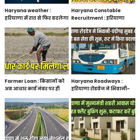
Haryana weather :
Haryana Constable
हरियाणा में रात से फिर बदलेगा
Recruitment : हरियाणा
मौसम, ओलावृष्टि के आसार
कांस्टेबल भर्ती फिजिकल को
लेकर आया अपडेट, हर पद के
लिए 55 युवाओं ने किया
आवेदन
Farmer Loan : किसानों को
Haryana Roadways :
अब आधार कार्ड नंबर पर ही
हरियाणा रोडवेज ने भिवानी-
मिल जाएगा लोन, आरबीआई
चंडीगढ़ नई बस सेवा की शुरू,
से एमओयू करेगी सरकार
रुट में किया बदलाव