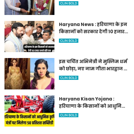
एकड़ में बनेगा स्मार्ट एग्रीकल्चर
CLIN BOLD
जोन
Haryana News : हरियाणा के इन
किसानों को सरकार देगी 10 हजार
रुपये प्रति एकड़, सीएम सैनी की
CLIN BOLD
घोषणा
इस चर्चित अभिनेत्री ने मुस्लिम धर्म
को छोड़ा, नए नाम गीता भारद्वाज से
हो रही वायरल
CLIN BOLD
Haryana Kisan Yojana :
हरियाणा के किसानों को आधुनिक
कृषि यंत्रों पर मिलेगा 50 प्रतिशत
CLIN BOLD
सब्सिडी, फटाफट करें आवेदन