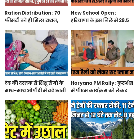
Ration Distribution : 70
New School Open :
फीसदी को ही मिला राशन,
हरियाणा के इस जिले में 29.5
बुजुर्ग को 51 बार लगाना पड़ा
एकड़ में खुलेगा नया नवोदय
अंगूठा
विद्यालय
ठंड की दस्तक से शिशु रोगों के
Haryana PM Rally : कुरुक्षेत्र
साथ-साथ ओपीडी में बढ़े छाती
में पीएम कार्यक्रम को लेकर
में संक्रमण के मरीज
स्थलों का रूट प्लान जारी