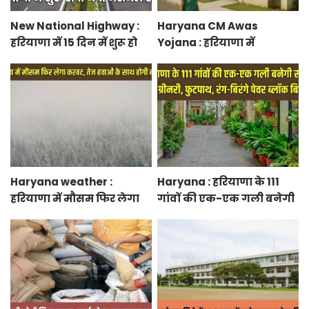
New National Highway :
Haryana CM Awas
हरियाणा में 15 दिन में शुरू हो
Yojana : हरियाणा में
जाएगा नया नेशनल हाईवे,
मुख्यमंत्री शहरी आवास योजना
केएमपी से होगी सीधी
के तहत फ्लैट बुकिंग शुरू,
कनेक्टिविटी
फटाफट करें बुकिंग
Haryana weather :
Haryana : हरियाणा के 111
हरियाणा में मौसम फिर लेगा
गांवों की एक-एक गली बनेगी
करवट, तेज हवाओं के साथ
स्मार्ट स्ट्रीट ग्रीनरी, फुटपाथ,
होगी बारिश
रंग-बिरंगे पेवर ब्लॉक बिछेंगी