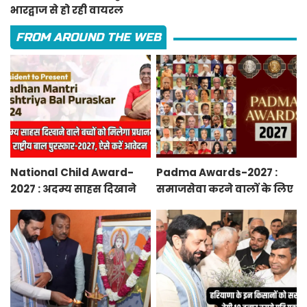
भारद्वाज से हो रही वायरल
FROM AROUND THE WEB
National Child Award-
Padma Awards-2027 :
2027 : अदम्य साहस दिखाने
समाजसेवा करने वालों के लिए
वाले बच्चों को मिलेगा
सुनेहरा मौका, गृह मंत्रालय ने
प्रधानमंत्री राष्ट्रीय बाल
निकाले पद्म पुरस्कार-2027 के
पुरस्कार-2027, ऐसे करें
लिए आवेदन
आवेदन