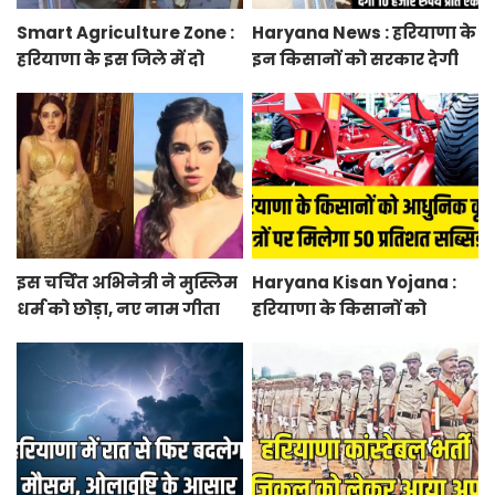
Smart Agriculture Zone :
Haryana News : हरियाणा के
हरियाणा के इस जिले में दो
इन किसानों को सरकार देगी
हजार एकड़ में बनेगा स्मार्ट
10 हजार रुपये प्रति एकड़,
एग्रीकल्चर जोन
सीएम सैनी की घोषणा
इस चर्चित अभिनेत्री ने मुस्लिम
Haryana Kisan Yojana :
धर्म को छोड़ा, नए नाम गीता
हरियाणा के किसानों को
भारद्वाज से हो रही वायरल
आधुनिक कृषि यंत्रों पर मिलेगा
50 प्रतिशत सब्सिडी, फटाफट
करें आवेदन