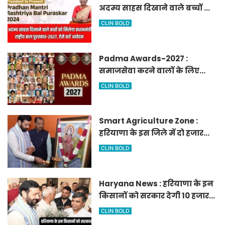
अदम्य साहस दिखाने वाले बच्चों को
मिलेगा प्रधानमंत्री राष्ट्रीय बाल
CLIN BOLD
पुरस्कार-2027, ऐसे करें आवेदन
Padma Awards-2027 :
समाजसेवा करने वालों के लिए
सुनेहरा मौका, गृह मंत्रालय ने
CLIN BOLD
निकाले पद्म पुरस्कार-2027 के लिए
आवेदन
Smart Agriculture Zone :
हरियाणा के इस जिले में दो हजार
एकड़ में बनेगा स्मार्ट एग्रीकल्चर
CLIN BOLD
जोन
Haryana News : हरियाणा के इन
किसानों को सरकार देगी 10 हजार
रुपये प्रति एकड़, सीएम सैनी की
CLIN BOLD
घोषणा