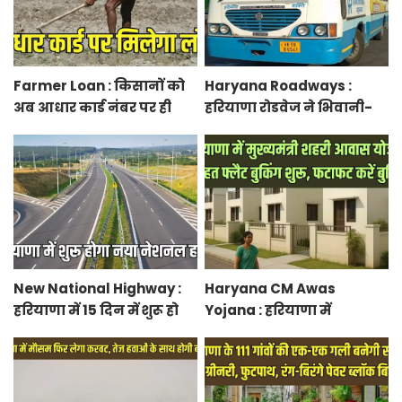
Farmer Loan : किसानों को
Haryana Roadways :
अब आधार कार्ड नंबर पर ही
हरियाणा रोडवेज ने भिवानी-
मिल जाएगा लोन, आरबीआई
चंडीगढ़ नई बस सेवा की शुरू,
से एमओयू करेगी सरकार
रुट में किया बदलाव
New National Highway :
Haryana CM Awas
हरियाणा में 15 दिन में शुरू हो
Yojana : हरियाणा में
जाएगा नया नेशनल हाईवे,
मुख्यमंत्री शहरी आवास योजना
केएमपी से होगी सीधी
के तहत फ्लैट बुकिंग शुरू,
कनेक्टिविटी
फटाफट करें बुकिंग