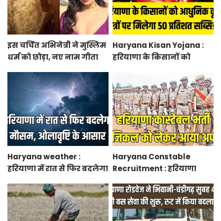
इस चर्चित अभिनेत्री ने मुस्लिम
Haryana Kisan Yojana :
धर्म को छोड़ा, नए नाम गीता
हरियाणा के किसानों को
भारद्वाज से हो रही वायरल
आधुनिक कृषि यंत्रों पर मिलेगा
50 प्रतिशत सब्सिडी, फटाफट
करें आवेदन
Haryana weather :
Haryana Constable
हरियाणा में रात से फिर बदलेगा
Recruitment : हरियाणा
मौसम, ओलावृष्टि के आसार
कांस्टेबल भर्ती फिजिकल को
लेकर आया अपडेट, हर पद के
लिए 55 युवाओं ने किया
आवेदन