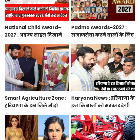
National Child Award-
Padma Awards-2027 :
2027 : अदम्य साहस दिखाने
समाजसेवा करने वालों के लिए
वाले बच्चों को मिलेगा
सुनेहरा मौका, गृह मंत्रालय ने
प्रधानमंत्री राष्ट्रीय बाल
निकाले पद्म पुरस्कार-2027 के
पुरस्कार-2027, ऐसे करें
लिए आवेदन
आवेदन
Smart Agriculture Zone :
Haryana News : हरियाणा के
हरियाणा के इस जिले में दो
इन किसानों को सरकार देगी
हजार एकड़ में बनेगा स्मार्ट
10 हजार रुपये प्रति एकड़,
एग्रीकल्चर जोन
सीएम सैनी की घोषणा