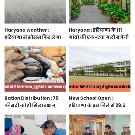
Haryana weather :
Haryana : हरियाणा के 111
हरियाणा में मौसम फिर लेगा
गांवों की एक-एक गली बनेगी
करवट, तेज हवाओं के साथ
स्मार्ट स्ट्रीट ग्रीनरी, फुटपाथ,
होगी बारिश
रंग-बिरंगे पेवर ब्लॉक बिछेंगी
Ration Distribution : 70
New School Open :
फीसदी को ही मिला राशन,
हरियाणा के इस जिले में 29.5
बुजुर्ग को 51 बार लगाना पड़ा
एकड़ में खुलेगा नया नवोदय
अंगूठा
विद्यालय