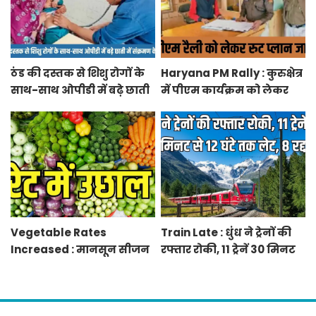
ठंड की दस्तक से शिशु रोगों के
Haryana PM Rally : कुरुक्षेत्र
साथ-साथ ओपीडी में बढ़े छाती
में पीएम कार्यक्रम को लेकर
में संक्रमण के मरीज
स्थलों का रूट प्लान जारी
Vegetable Rates
Train Late : धुंध ने ट्रेनों की
Increased : मानसून सीजन
रफ्तार रोकी, 11 ट्रेनें 30 मिनट
में बारिश व बाढ़ से प्रभावित हुई
से 12 घंटे तक लेट, 8 रद्द
फसलें, सब्जियों के दाम बढ़े