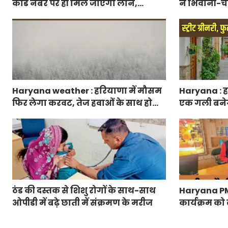
कार्ड नंबर पर ही मिल जाएगा लोन,
ने भिवानी-चं
आरबीआई से एमओयू करेगी सरकार
रुट में किया
Haryana weather : हरियाणा में मौसम
Haryana : हर
फिर लेगा करवट, तेज हवाओं के साथ होगी
एक गली बनेगी स
बारिश
फुटपाथ, रंग-ब
ठंड की दस्तक से शिशु रोगों के साथ-साथ
Haryana PM Ra
ओपीडी में बढ़े छाती में संक्रमण के मरीज
कार्यक्रम को 
जारी