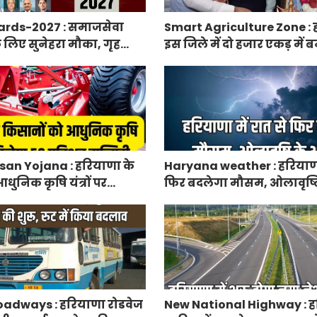
rds-2027 : समाजसेवा
Smart Agriculture Zone : 
े लिए सुनेहरा मौका, गृह
इस जिले में दो हजार एकड़ में बन
निकाले पद्म पुरस्कार-2027 के
एग्रीकल्चर जोन
an Yojana : हरियाणा के
Haryana weather : हरियाणा 
धुनिक कृषि यंत्रों पर
फिर बदलेगा मौसम, ओलावृष्ट
रतिशत सब्सिडी, फटाफट करें
adways : हरियाणा रोडवेज
New National Highway : हर