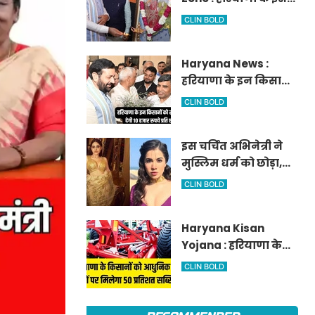
आवेदन
जिले में दो हजार एकड़ में
CLIN BOLD
बनेगा स्मार्ट एग्रीकल्चर
जोन
Haryana News :
हरियाणा के इन किसानों
को सरकार देगी 10 हजार
CLIN BOLD
रुपये प्रति एकड़, सीएम
सैनी की घोषणा
इस चर्चित अभिनेत्री ने
मुस्लिम धर्म को छोड़ा,
नए नाम गीता भारद्वाज
CLIN BOLD
से हो रही वायरल
Haryana Kisan
Yojana : हरियाणा के
किसानों को आधुनिक
CLIN BOLD
कृषि यंत्रों पर मिलेगा 50
प्रतिशत सब्सिडी,
फटाफट करें आवेदन