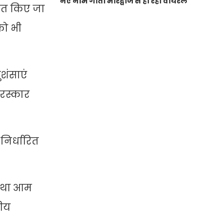
नए नाम गीता भारद्वाज से हो रही वायरल
कित किए जा
को भी
ुशंसाएं
ुरस्कार
निर्धारित
 तथा आम
नीय