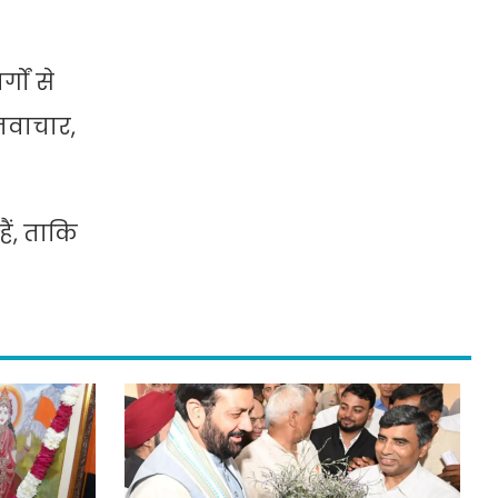
गों से
 नवाचार,
ैं, ताकि