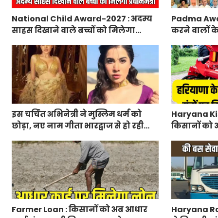
National Child Award-2027 : अदम्य
Padma Awa
साहस दिखाने वाले बच्चों को मिलेगा
करने वालों क
प्रधानमंत्री राष्ट्रीय बाल पुरस्कार-2027,
मंत्रालय ने 
ऐसे करें आवेदन
लिए आवेदन
इस चर्चित अभिनेत्री ने मुस्लिम धर्म को
Haryana Kis
छोड़ा, नए नाम गीता भारद्वाज से हो रही
किसानों को आ
वायरल
मिलेगा 50 प्
आवेदन
Farmer Loan : किसानों को अब आधार
Haryana Ro