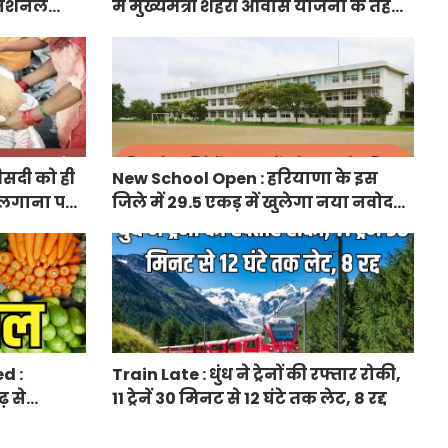
ा नेशनल
में मुख्यमंत्री शहरी आवास योजना के तहत
नेक्टिविटी
फ्लैट बुकिंग शुरू, फटाफट करें बुकिंग
ीसदी को ही
New School Open : हरियाणा के इस
 लगाना पड़ा
जिले में 29.5 एकड़ में खुलेगा नया नवोदय
विद्यालय
d :
Train Late : धुंध ने ट्रेनों की रफ्तार रोकी,
़ से
11 ट्रेनें 30 मिनट से 12 घंटे तक लेट, 8 रद्द
 दाम बढ़े