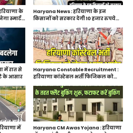
हरियाणा के
Haryana News : हरियाणा के इन
ेगा स्मार्ट
किसानों को सरकार देगी 10 हजार रुपये
प्रति एकड़, सीएम सैनी की घोषणा
में रात से
Haryana Constable Recruitment :
ि के आसार
हरियाणा कांस्टेबल भर्ती फिजिकल को
लेकर आया अपडेट, हर पद के लिए 55
युवाओं ने किया आवेदन
ियाणा में
Haryana CM Awas Yojana : हरियाणा