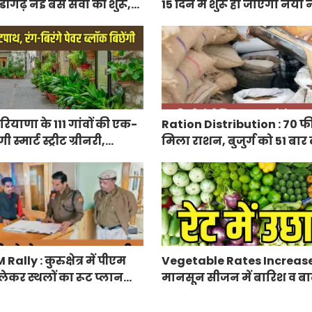
डीगढ़ नई बस सेवा की शुरू,
15 दिन में शुरू हो जाएगा नय
 बदलाव
हाईवे, केएमपी से होगी सीधी क
ियाणा के 111 गांवों की एक-
Ration Distribution : 70 फ
्मार्ट स्ट्रीट ग्रीनरी,
मिला राशन, बुजुर्ग को 51 बार
िरंगे पेवर ब्लॉक बिछेंगी
अंगूठा
lly : कुरुक्षेत्र में पीएम
Vegetable Rates Increase
लेकर स्थलों का रूट प्लान
मानसून सीजन में बारिश व बाढ
प्रभावित हुई फसलें, सब्जियों के