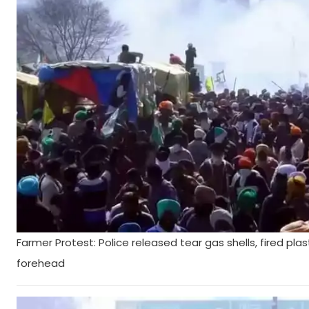
Farmer Protest: Police released tear gas shells, fired pl
forehead