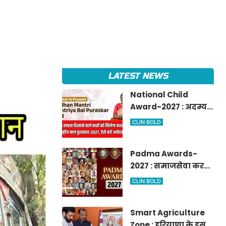
LATEST NEWS
National Child
Award-2027 : अदम्य
साहस दिखाने वाले बच्चों
CLIN BOLD
को मिलेगा प्रधानमंत्री
राष्ट्रीय बाल
Padma Awards-
पुरस्कार-2027, ऐसे करें
2027 : समाजसेवा करने
आवेदन
वालों के लिए सुनेहरा
CLIN BOLD
मौका, गृह मंत्रालय ने
निकाले पद्म
Smart Agriculture
पुरस्कार-2027 के लिए
Zone : हरियाणा के इस