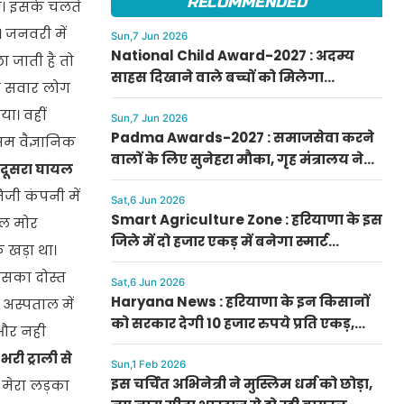
RECOMMENDED
थी। इसके चलते
। जनवरी में
Sun,7 Jun 2026
National Child Award-2027 : अदम्य
ा जाती है तो
साहस दिखाने वाले बच्चों को मिलेगा
िल सवार लोग
प्रधानमंत्री राष्ट्रीय बाल पुरस्कार-2027, ऐसे
ा। वहीं
करें आवेदन
Sun,7 Jun 2026
Padma Awards-2027 : समाजसेवा करने
ौसम वैज्ञानिक
वालों के लिए सुनेहरा मौका, गृह मंत्रालय ने
 दूसरा घायल
निकाले पद्म पुरस्कार-2027 के लिए आवेदन
िजी कंपनी में
Sat,6 Jun 2026
Smart Agriculture Zone : हरियाणा के इस
ुल मोर
जिले में दो हजार एकड़ में बनेगा स्मार्ट
 खड़ा था।
एग्रीकल्चर जोन
उसका दोस्त
Sat,6 Jun 2026
Haryana News : हरियाणा के इन किसानों
अस्पताल में
को सरकार देगी 10 हजार रुपये प्रति एकड़,
ा और नही
सीएम सैनी की घोषणा
री ट्राली से
Sun,1 Feb 2026
इस चर्चित अभिनेत्री ने मुस्लिम धर्म को छोड़ा,
मेरा लड़का