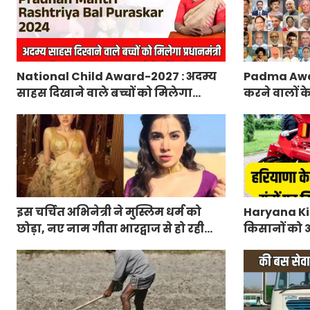
National Child Award-2027 : अदम्य
Padma Awa
साहस दिखाने वाले बच्चों को मिलेगा
करने वालों क
प्रधानमंत्री राष्ट्रीय बाल पुरस्कार-2027,
मंत्रालय ने 
ऐसे करें आवेदन
लिए आवेदन
इस चर्चित अभिनेत्री ने मुस्लिम धर्म को
Haryana Kis
छोड़ा, नए नाम गीता भारद्वाज से हो रही
किसानों को आ
वायरल
मिलेगा 50 प्
आवेदन