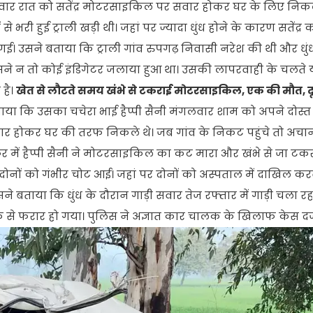
ंगलवार रात को सतेंद्र मोटरसाइकिल पर सवार होकर घर के लिए निक
री हुई ट्राली खड़ी थी। जहां पर ज्यादा धुंध होने के कारण सतेंद्र क
 गई। उसने बताया कि ट्राली गांव रुपगढ़ निवासी नरेश की थी और धुंध
उसने न तो कोई इंडिगेटर जलाया हुआ था। उसकी लापरवाही के चलते
 है।
खेत से लौटते समय खंभे से टकराई मोटरसाइकिल, एक की मौत, 
या कि उसका चचेरा भाई हैप्पी सैनी मंगलवार शाम को अपने दोस्त सुर
सवार होकर घर की तरफ निकले थे। जब गांव के निकट पहुंचे तो अच
ें हैप्पी सैनी ने मोटरसाइकिल का कट मारा और खंभे से जा टकर
और दोनों को गंभीर चोट आई। जहां पर दोनों को अस्पताल में दाखिल कर
सने बताया कि धुंध के दौरान गाड़ी सवार तेज रफ्तार में गाड़ी चला 
 से फरार हो गया। पुलिस ने अज्ञात कार चालक के खिलाफ केस दर्