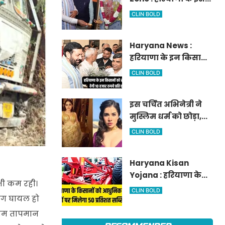
आवेदन
जिले में दो हजार एकड़ में
CLIN BOLD
बनेगा स्मार्ट एग्रीकल्चर
जोन
Haryana News :
हरियाणा के इन किसानों
को सरकार देगी 10 हजार
CLIN BOLD
रुपये प्रति एकड़, सीएम
सैनी की घोषणा
इस चर्चित अभिनेत्री ने
मुस्लिम धर्म को छोड़ा,
नए नाम गीता भारद्वाज
CLIN BOLD
से हो रही वायरल
Haryana Kisan
Yojana : हरियाणा के
 भी कम रही।
किसानों को आधुनिक
CLIN BOLD
लोग घायल हो
कृषि यंत्रों पर मिलेगा 50
प्रतिशत सब्सिडी,
िकतम तापमान
फटाफट करें आवेदन