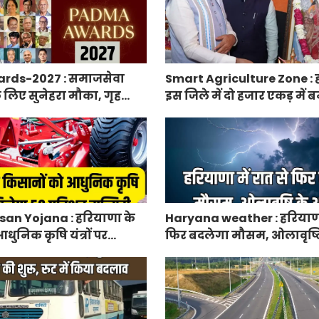
rds-2027 : समाजसेवा
Smart Agriculture Zone : 
े लिए सुनेहरा मौका, गृह
इस जिले में दो हजार एकड़ में बन
निकाले पद्म पुरस्कार-2027 के
एग्रीकल्चर जोन
an Yojana : हरियाणा के
Haryana weather : हरियाणा 
धुनिक कृषि यंत्रों पर
फिर बदलेगा मौसम, ओलावृष्ट
रतिशत सब्सिडी, फटाफट करें