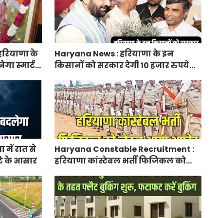
हरियाणा के
Haryana News : हरियाणा के इन
ेगा स्मार्ट
किसानों को सरकार देगी 10 हजार रुपये
प्रति एकड़, सीएम सैनी की घोषणा
में रात से
Haryana Constable Recruitment :
ि के आसार
हरियाणा कांस्टेबल भर्ती फिजिकल को
लेकर आया अपडेट, हर पद के लिए 55
युवाओं ने किया आवेदन