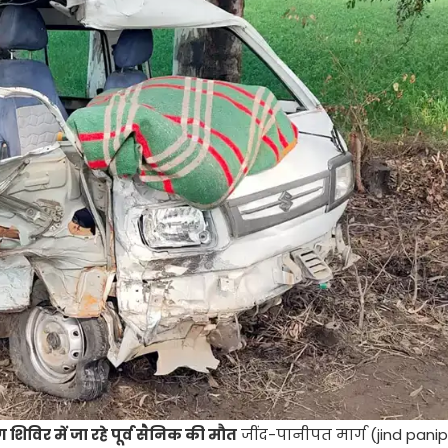
ग शिविर में जा रहे पूर्व सैनिक की मौत
जींद-पानीपत मार्ग (jind pani