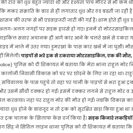
र की रात को धुंध बहुत ज्यादा थी और दृश्यता पांच मीटर से भी कम 
कर संक्रांति के बाद से ही लगातार धुंध और ठंड बढ़ती जा रही है
 प्रशासन की तरफ से भी एडवाइजरी जारी की गई है। शाम होते ही धुंध छ
ते ही अलग-अलग जगहों पर सड़क हादसे हो गए। इनमें दो मोटरसाइक
रसाइकिल सवार अचानक ही आगे कार आने के चलते खंभे से टकरा गय
इड में नाले में उतर गया। डूमरखां के पास कार खंभें में जा घुसी। म
ीं मिलेगी।
पाइपों से भरे ट्रक से टकराया मोटरसाइकिल, एक की मौत,
olice) पुलिस को दी शिकायत में बताया कि मेरा भांजा राहुल मोर न
 कालोनी निवासी विकास को घर पर छोड़ने के लिए जा रहा था। राह
चिवालय के पास पहुंचे तो वहां पर पानी के पाइपों से भरा हुआ ट्रक
ा और उसमें सीधी टक्कर हो गई। इसमें टक्कर लगने से राहुल मोर व 
खिल करवाया। जहां पर राहुल मोर की मौत हो गई। जबकि विकास का 
ादा धुंध होने के बावजूद न तो ट्रक को सुरक्षित खड़ा किया हुआ थ
्ञात ट्रक चालक के खिलाफ केस दर्ज किया है।
सड़क किनारे लकड़ियों भ
ाग सिंह ने सिविल लाइन थाना पुलिस को दी शिकायत में बताया कि 