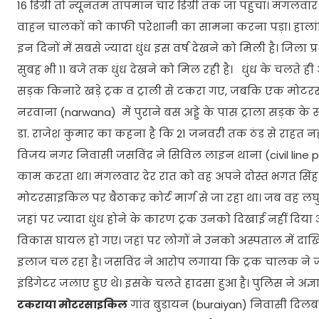
16 डिग्री तो न्यूनतम तापमान चार डिग्री तक जा पहुंचा। मंगलवा
वाहन चालकों को काफी परेशानी का सामना करना पड़ा। हालांकि म
इन दिनों में सबसे ज्यादा धुंध इस वर्ष देखने को मिली है। जिला
सुबह भी 11 बजे तक धुंध देखने को मिल रही है। धुंध के चल
सड़क किनारे खड़े ट्रक व ट्राली से टकरा गए, जबकि एक मोट
नरवाना (narwana) में पुराने बस अड्डे के पास ट्राला सड़क के सा
डा. राजेश कुमार का कहना है कि 21 जनवरी तक ठंड से राहत नह
विजय नगर निवासी जसविंद्र ने सिविल लाइन थाना (civil line p
काम करता था। मंगलवार देर रात को वह अपने दोस्त भगत सिंह
मोटरसाइकिल पर बैठाकर कोर्ट मार्ग से जा रहा था। जब वह लघु स
जहां पर ज्यादा धुंध होने के कारण ट्रक उनको दिखाई नहीं दिय
विकास घायल हो गए। जहां पर लोगों ने उनको अस्पताल में दा
इलाज चल रहा है। जसविंद्र ने आरोप लगाया कि ट्रक चालक ने ज्य
इंडिगेटर जलाए हुए थे। इसके चलते हादसा हुआ है। पुलिस ने अज
टकराया मोटरसाइकिल
गांव बुडायन (buraiyan) निवासी दिलब