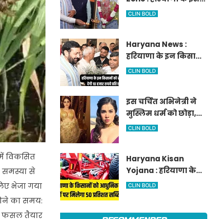
आवेदन
जिले में दो हजार एकड़ में
CLIN BOLD
बनेगा स्मार्ट एग्रीकल्चर
जोन
Haryana News :
हरियाणा के इन किसानों
को सरकार देगी 10 हजार
CLIN BOLD
रुपये प्रति एकड़, सीएम
सैनी की घोषणा
इस चर्चित अभिनेत्री ने
मुस्लिम धर्म को छोड़ा,
नए नाम गीता भारद्वाज
CLIN BOLD
से हो रही वायरल
में विकसित
Haryana Kisan
Yojana : हरियाणा के
 समस्या से
किसानों को आधुनिक
लिए भेजा गया
CLIN BOLD
कृषि यंत्रों पर मिलेगा 50
होने का समय:
प्रतिशत सब्सिडी,
179 फसल तैयार
फटाफट करें आवेदन