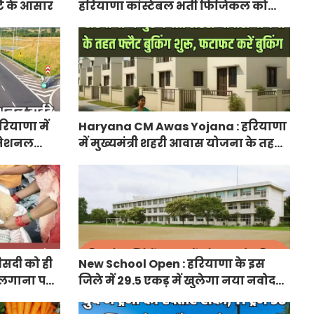
ि के आसार
हरियाणा कांस्टेबल भर्ती फिजिकल को
लेकर आया अपडेट, हर पद के लिए 55
युवाओं ने किया आवेदन
ियाणा में
Haryana CM Awas Yojana : हरियाणा
ा नेशनल
में मुख्यमंत्री शहरी आवास योजना के तहत
नेक्टिविटी
फ्लैट बुकिंग शुरू, फटाफट करें बुकिंग
ीसदी को ही
New School Open : हरियाणा के इस
 लगाना पड़ा
जिले में 29.5 एकड़ में खुलेगा नया नवोदय
विद्यालय