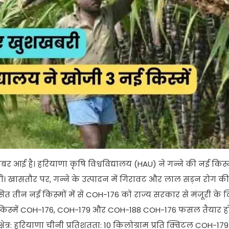
र आई है। हरियाणा कृषि विश्वविद्यालय (HAU) ने गन्ने की नई किस्
ंगी। खासतौर पर, गन्ने के उत्पादन में गिरावट और लाल सड़न रोग की
सित तीन नई किस्मों में से COH-176 को राज्य सरकार से मंजूरी के 
नई किस्में COH-176, COH-179 और COH-188 COH-176 फसल तैयार 
्षेत्र: हरियाणा चीनी प्रतिशतता: 10 किलोग्राम प्रति क्विंटल COH-