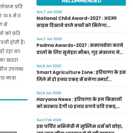
RECOMMENDED
ोग्राम प्रति
Sun,7 Jun 2026
10.5 से 11
National Child Award-2027 : अदम्य
ण से
साहस दिखाने वाले बच्चों को मिलेगा
प्रधानमंत्री राष्ट्रीय बाल पुरस्कार-2027, ऐसे
 को प्रति
करें आवेदन
Sun,7 Jun 2026
नी होती है।
Padma Awards-2027 : समाजसेवा करने
ो रहा था।
वालों के लिए सुनेहरा मौका, गृह मंत्रालय ने
निकाले पद्म पुरस्कार-2027 के लिए आवेदन
े का खतरा
Sat,6 Jun 2026
 बीज उपलब्ध
Smart Agriculture Zone : हरियाणा के इस
छ मात्रा
जिले में दो हजार एकड़ में बनेगा स्मार्ट
एग्रीकल्चर जोन
Sat,6 Jun 2026
Haryana News : हरियाणा के इन किसानों
को सरकार देगी 10 हजार रुपये प्रति एकड़,
सीएम सैनी की घोषणा
Sun,1 Feb 2026
इस चर्चित अभिनेत्री ने मुस्लिम धर्म को छोड़ा,