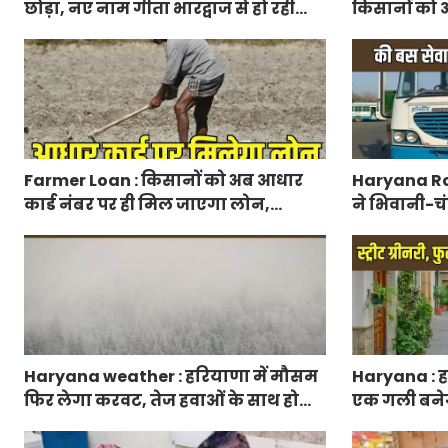
छोड़ा, नए नाम गीता भारद्वाज से हो रही
किसानों को आ
वायरल
मिलेगा 50 प्
आवेदन
Farmer Loan : किसानों को अब आधार
Haryana Ro
कार्ड नंबर पर ही मिल जाएगा लोन,
ने भिवानी-चं
आरबीआई से एमओयू करेगी सरकार
रुट में किया
Haryana weather : हरियाणा में मौसम
Haryana : हर
फिर लेगा करवट, तेज हवाओं के साथ होगी
एक गली बनेगी स
बारिश
फुटपाथ, रंग-ब