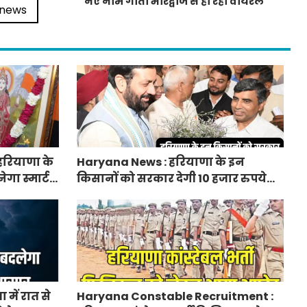
नए नाम गीता भारद्वाज से हो रही वायरल
 news
हरियाणा के
Haryana News : हरियाणा के इन
ेगा स्मार्ट
किसानों को सरकार देगी 10 हजार रुपये
प्रति एकड़, सीएम सैनी की घोषणा
में रात से
Haryana Constable Recruitment :