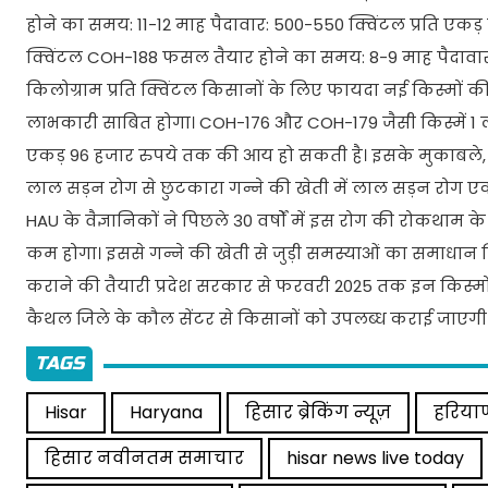
होने का समय: 11-12 माह पैदावार: 500-550 क्विंटल प्रति एकड़ बिज
क्विंटल COH-188 फसल तैयार होने का समय: 8-9 माह पैदावार: 450
किलोग्राम प्रति क्विंटल किसानों के लिए फायदा नई किस्मों 
लाभकारी साबित होगा। COH-176 और COH-179 जैसी किस्में 1 
एकड़ 96 हजार रुपये तक की आय हो सकती है। इसके मुकाबले, 
लाल सड़न रोग से छुटकारा गन्ने की खेती में लाल सड़न रोग 
HAU के वैज्ञानिकों ने पिछले 30 वर्षों में इस रोग की रोकथाम
कम होगा। इससे गन्ने की खेती से जुड़ी समस्याओं का समाधान
कराने की तैयारी प्रदेश सरकार से फरवरी 2025 तक इन किस्मों 
कैथल जिले के कौल सेंटर से किसानों को उपलब्ध कराई जाएगी
TAGS
Hisar
Haryana
हिसार ब्रेकिंग न्यूज़
हरिया
हिसार नवीनतम समाचार
hisar news live today