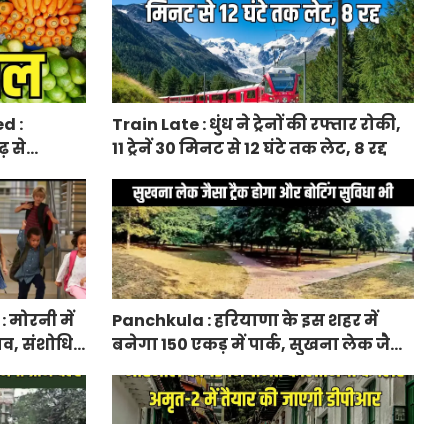
d :
Train Late : धुंध ने ट्रेनों की रफ्तार रोकी,
़ से
11 ट्रेनें 30 मिनट से 12 घंटे तक लेट, 8 रद्द
 दाम बढ़े
मोरनी में
Panchkula : हरियाणा के इस शहर में
ाव, संशोधित
बनेगा 150 एकड़ में पार्क, सुखना लेक जैसा
ट्रैक होगा और बोटिंग सुविधा भी