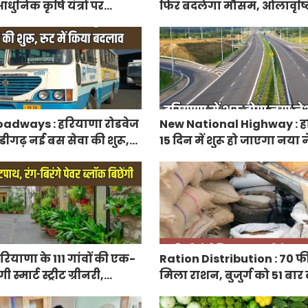
धुनिक कृषि यंत्रों पर
फिर बदलेगा मौसम, ओलावृष्ट
रतिशत सब्सिडी, फटाफट करें
adways : हरियाणा रोडवेज
New National Highway : हर
डीगढ़ नई बस सेवा की शुरू,
15 दिन में शुरू हो जाएगा नय
 बदलाव
हाईवे, केएमपी से होगी सीधी क
ियाणा के 111 गांवों की एक-
Ration Distribution : 70 फ
्मार्ट स्ट्रीट ग्रीनरी,
मिला राशन, बुजुर्ग को 51 बार
िरंगे पेवर ब्लॉक बिछेंगी
अंगूठा