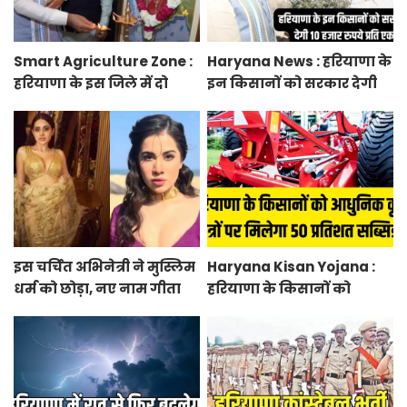
Smart Agriculture Zone :
Haryana News : हरियाणा के
हरियाणा के इस जिले में दो
इन किसानों को सरकार देगी
हजार एकड़ में बनेगा स्मार्ट
10 हजार रुपये प्रति एकड़,
एग्रीकल्चर जोन
सीएम सैनी की घोषणा
इस चर्चित अभिनेत्री ने मुस्लिम
Haryana Kisan Yojana :
धर्म को छोड़ा, नए नाम गीता
हरियाणा के किसानों को
भारद्वाज से हो रही वायरल
आधुनिक कृषि यंत्रों पर मिलेगा
50 प्रतिशत सब्सिडी, फटाफट
करें आवेदन