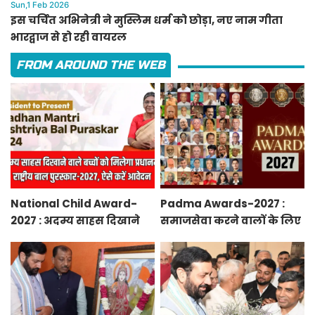
Sun,1 Feb 2026
इस चर्चित अभिनेत्री ने मुस्लिम धर्म को छोड़ा, नए नाम गीता
भारद्वाज से हो रही वायरल
FROM AROUND THE WEB
National Child Award-
Padma Awards-2027 :
2027 : अदम्य साहस दिखाने
समाजसेवा करने वालों के लिए
वाले बच्चों को मिलेगा
सुनेहरा मौका, गृह मंत्रालय ने
प्रधानमंत्री राष्ट्रीय बाल
निकाले पद्म पुरस्कार-2027 के
पुरस्कार-2027, ऐसे करें
लिए आवेदन
आवेदन