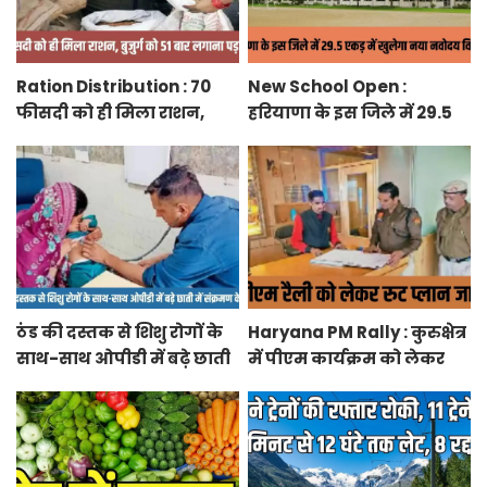
Ration Distribution : 70
New School Open :
फीसदी को ही मिला राशन,
हरियाणा के इस जिले में 29.5
बुजुर्ग को 51 बार लगाना पड़ा
एकड़ में खुलेगा नया नवोदय
अंगूठा
विद्यालय
ठंड की दस्तक से शिशु रोगों के
Haryana PM Rally : कुरुक्षेत्र
साथ-साथ ओपीडी में बढ़े छाती
में पीएम कार्यक्रम को लेकर
में संक्रमण के मरीज
स्थलों का रूट प्लान जारी