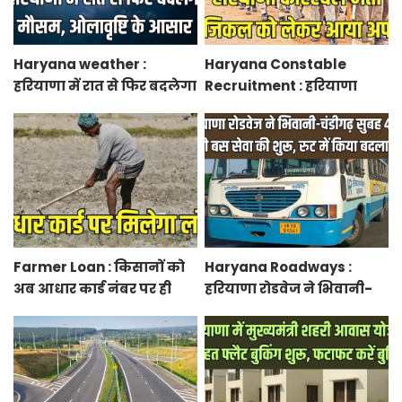
Haryana weather :
Haryana Constable
हरियाणा में रात से फिर बदलेगा
Recruitment : हरियाणा
मौसम, ओलावृष्टि के आसार
कांस्टेबल भर्ती फिजिकल को
लेकर आया अपडेट, हर पद के
लिए 55 युवाओं ने किया
आवेदन
Farmer Loan : किसानों को
Haryana Roadways :
अब आधार कार्ड नंबर पर ही
हरियाणा रोडवेज ने भिवानी-
मिल जाएगा लोन, आरबीआई
चंडीगढ़ नई बस सेवा की शुरू,
से एमओयू करेगी सरकार
रुट में किया बदलाव