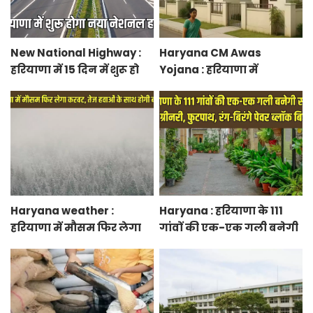
New National Highway :
Haryana CM Awas
हरियाणा में 15 दिन में शुरू हो
Yojana : हरियाणा में
जाएगा नया नेशनल हाईवे,
मुख्यमंत्री शहरी आवास योजना
केएमपी से होगी सीधी
के तहत फ्लैट बुकिंग शुरू,
कनेक्टिविटी
फटाफट करें बुकिंग
Haryana weather :
Haryana : हरियाणा के 111
हरियाणा में मौसम फिर लेगा
गांवों की एक-एक गली बनेगी
करवट, तेज हवाओं के साथ
स्मार्ट स्ट्रीट ग्रीनरी, फुटपाथ,
होगी बारिश
रंग-बिरंगे पेवर ब्लॉक बिछेंगी