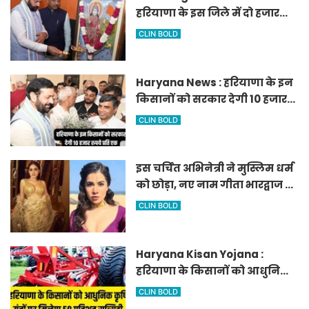
हरियाणा के इस जिले में दो हजार
एकड़ में बनेगा स्मार्ट एग्रीकल्चर
CLIN BOLD
जोन
Haryana News : हरियाणा के इन
किसानों को सरकार देगी 10 हजार
रुपये प्रति एकड़, सीएम सैनी की
CLIN BOLD
घोषणा
इस चर्चित अभिनेत्री ने मुस्लिम धर्म
को छोड़ा, नए नाम गीता भारद्वाज से
हो रही वायरल
CLIN BOLD
Haryana Kisan Yojana :
हरियाणा के किसानों को आधुनिक
कृषि यंत्रों पर मिलेगा 50 प्रतिशत
CLIN BOLD
सब्सिडी, फटाफट करें आवेदन