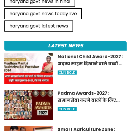
haryana govt news in hindi
haryana govt news today live
haryana govt latest news
LATEST NEWS
National Child Award-2027 :
अदम्य साहस दिखाने वाले बच्चों को
मिलेगा प्रधानमंत्री राष्ट्रीय बाल
CLIN BOLD
पुरस्कार-2027, ऐसे करें आवेदन
Padma Awards-2027 :
समाजसेवा करने वालों के लिए
सुनेहरा मौका, गृह मंत्रालय ने
CLIN BOLD
निकाले पद्म पुरस्कार-2027 के लिए
आवेदन
Smart Agriculture Zone :