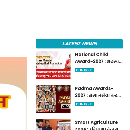
LATEST NEWS
National Child
Award-2027 : अदम्य
साहस दिखाने वाले बच्चों
CLIN BOLD
को मिलेगा प्रधानमंत्री
राष्ट्रीय बाल
Padma Awards-
पुरस्कार-2027, ऐसे करें
2027 : समाजसेवा करने
आवेदन
वालों के लिए सुनेहरा
CLIN BOLD
मौका, गृह मंत्रालय ने
निकाले पद्म
Smart Agriculture
पुरस्कार-2027 के लिए
Zone : हरियाणा के इस