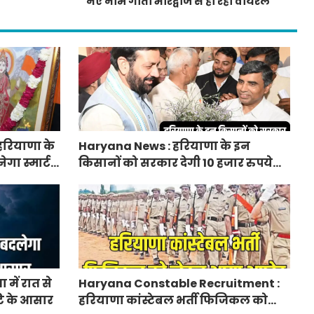
नए नाम गीता भारद्वाज से हो रही वायरल
हरियाणा के
Haryana News : हरियाणा के इन
ेगा स्मार्ट
किसानों को सरकार देगी 10 हजार रुपये
प्रति एकड़, सीएम सैनी की घोषणा
में रात से
Haryana Constable Recruitment :
ि के आसार
हरियाणा कांस्टेबल भर्ती फिजिकल को