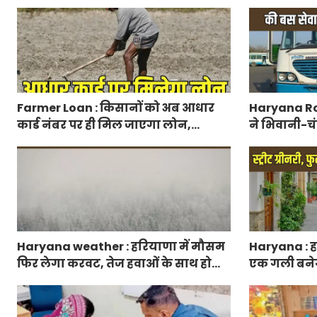
वायरल
मिलेगा 50 प्
आवेदन
Farmer Loan : किसानों को अब आधार
Haryana Ro
कार्ड नंबर पर ही मिल जाएगा लोन,
ने भिवानी-चं
आरबीआई से एमओयू करेगी सरकार
रुट में किया
Haryana weather : हरियाणा में मौसम
Haryana : हर
फिर लेगा करवट, तेज हवाओं के साथ होगी
एक गली बनेगी स
बारिश
फुटपाथ, रंग-ब