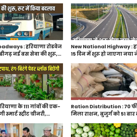
रतिशत सब्सिडी, फटाफट करें
adways : हरियाणा रोडवेज
New National Highway : हर
डीगढ़ नई बस सेवा की शुरू,
15 दिन में शुरू हो जाएगा नय
 बदलाव
हाईवे, केएमपी से होगी सीधी क
ियाणा के 111 गांवों की एक-
Ration Distribution : 70 फ
्मार्ट स्ट्रीट ग्रीनरी,
मिला राशन, बुजुर्ग को 51 बार
िरंगे पेवर ब्लॉक बिछेंगी
अंगूठा