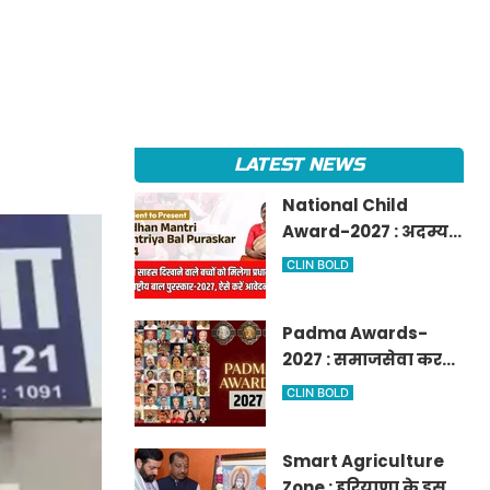
LATEST NEWS
National Child
Award-2027 : अदम्य
साहस दिखाने वाले बच्चों
CLIN BOLD
को मिलेगा प्रधानमंत्री
राष्ट्रीय बाल
Padma Awards-
पुरस्कार-2027, ऐसे करें
2027 : समाजसेवा करने
आवेदन
वालों के लिए सुनेहरा
CLIN BOLD
मौका, गृह मंत्रालय ने
निकाले पद्म
Smart Agriculture
पुरस्कार-2027 के लिए
Zone : हरियाणा के इस