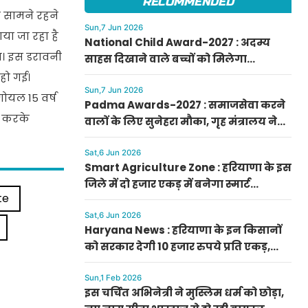
RECOMMENDED
े सामने रहने
Sun,7 Jun 2026
या जा रहा है
National Child Award-2027 : अदम्य
ा। इस डरावनी
साहस दिखाने वाले बच्चों को मिलेगा
प्रधानमंत्री राष्ट्रीय बाल पुरस्कार-2027, ऐसे
हो गई।
करें आवेदन
Sun,7 Jun 2026
गोयल 15 वर्ष
Padma Awards-2027 : समाजसेवा करने
ड करके
वालों के लिए सुनेहरा मौका, गृह मंत्रालय ने
निकाले पद्म पुरस्कार-2027 के लिए आवेदन
Sat,6 Jun 2026
Smart Agriculture Zone : हरियाणा के इस
जिले में दो हजार एकड़ में बनेगा स्मार्ट
te
एग्रीकल्चर जोन
Sat,6 Jun 2026
Haryana News : हरियाणा के इन किसानों
को सरकार देगी 10 हजार रुपये प्रति एकड़,
सीएम सैनी की घोषणा
Sun,1 Feb 2026
इस चर्चित अभिनेत्री ने मुस्लिम धर्म को छोड़ा,