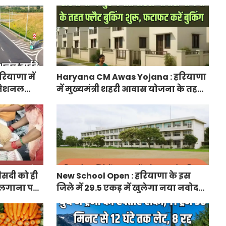
लेकर आया अपडेट, हर पद के लिए 55
युवाओं ने किया आवेदन
ियाणा में
Haryana CM Awas Yojana : हरियाणा
ा नेशनल
में मुख्यमंत्री शहरी आवास योजना के तहत
नेक्टिविटी
फ्लैट बुकिंग शुरू, फटाफट करें बुकिंग
ीसदी को ही
New School Open : हरियाणा के इस
 लगाना पड़ा
जिले में 29.5 एकड़ में खुलेगा नया नवोदय
विद्यालय