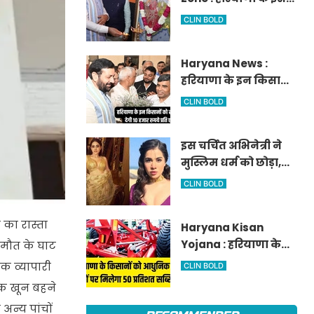
आवेदन
जिले में दो हजार एकड़ में
CLIN BOLD
बनेगा स्मार्ट एग्रीकल्चर
जोन
Haryana News :
हरियाणा के इन किसानों
को सरकार देगी 10 हजार
CLIN BOLD
रुपये प्रति एकड़, सीएम
सैनी की घोषणा
इस चर्चित अभिनेत्री ने
मुस्लिम धर्म को छोड़ा,
नए नाम गीता भारद्वाज
CLIN BOLD
से हो रही वायरल
का रास्ता
Haryana Kisan
Yojana : हरियाणा के
 मौत के घाट
किसानों को आधुनिक
क व्यापारी
CLIN BOLD
कृषि यंत्रों पर मिलेगा 50
िक खून बहने
प्रतिशत सब्सिडी,
अन्य पांचों
फटाफट करें आवेदन