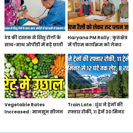
ठंड की दस्तक से शिशु रोगों के
Haryana PM Rally : कुरुक्षेत्र
साथ-साथ ओपीडी में बढ़े छाती
में पीएम कार्यक्रम को लेकर
में संक्रमण के मरीज
स्थलों का रूट प्लान जारी
Vegetable Rates
Train Late : धुंध ने ट्रेनों की
Increased : मानसून सीजन
रफ्तार रोकी, 11 ट्रेनें 30 मिनट
में बारिश व बाढ़ से प्रभावित हुई
से 12 घंटे तक लेट, 8 रद्द
फसलें, सब्जियों के दाम बढ़े