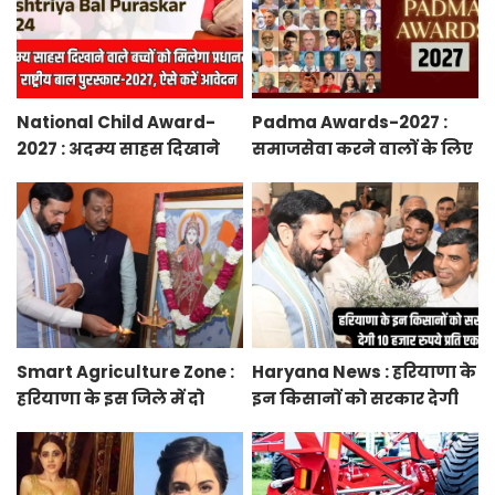
National Child Award-
Padma Awards-2027 :
2027 : अदम्य साहस दिखाने
समाजसेवा करने वालों के लिए
वाले बच्चों को मिलेगा
सुनेहरा मौका, गृह मंत्रालय ने
प्रधानमंत्री राष्ट्रीय बाल
निकाले पद्म पुरस्कार-2027 के
पुरस्कार-2027, ऐसे करें
लिए आवेदन
आवेदन
Smart Agriculture Zone :
Haryana News : हरियाणा के
हरियाणा के इस जिले में दो
इन किसानों को सरकार देगी
हजार एकड़ में बनेगा स्मार्ट
10 हजार रुपये प्रति एकड़,
एग्रीकल्चर जोन
सीएम सैनी की घोषणा