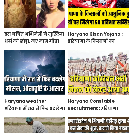
इस चर्चित अभिनेत्री ने मुस्लिम
Haryana Kisan Yojana :
धर्म को छोड़ा, नए नाम गीता
हरियाणा के किसानों को
भारद्वाज से हो रही वायरल
आधुनिक कृषि यंत्रों पर मिलेगा
50 प्रतिशत सब्सिडी, फटाफट
करें आवेदन
Haryana weather :
Haryana Constable
हरियाणा में रात से फिर बदलेगा
Recruitment : हरियाणा
मौसम, ओलावृष्टि के आसार
कांस्टेबल भर्ती फिजिकल को
लेकर आया अपडेट, हर पद के
लिए 55 युवाओं ने किया