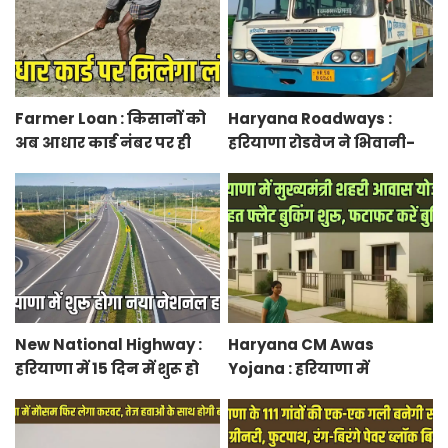
आवेदन
Farmer Loan : किसानों को
Haryana Roadways :
अब आधार कार्ड नंबर पर ही
हरियाणा रोडवेज ने भिवानी-
मिल जाएगा लोन, आरबीआई
चंडीगढ़ नई बस सेवा की शुरू,
से एमओयू करेगी सरकार
रुट में किया बदलाव
New National Highway :
Haryana CM Awas
हरियाणा में 15 दिन में शुरू हो
Yojana : हरियाणा में
जाएगा नया नेशनल हाईवे,
मुख्यमंत्री शहरी आवास योजना
केएमपी से होगी सीधी
के तहत फ्लैट बुकिंग शुरू,
कनेक्टिविटी
फटाफट करें बुकिंग