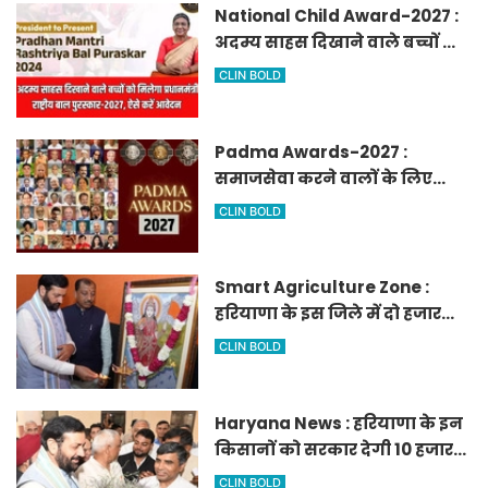
National Child Award-2027 :
अदम्य साहस दिखाने वाले बच्चों को
मिलेगा प्रधानमंत्री राष्ट्रीय बाल
CLIN BOLD
पुरस्कार-2027, ऐसे करें आवेदन
Padma Awards-2027 :
समाजसेवा करने वालों के लिए
सुनेहरा मौका, गृह मंत्रालय ने
CLIN BOLD
निकाले पद्म पुरस्कार-2027 के लिए
आवेदन
Smart Agriculture Zone :
हरियाणा के इस जिले में दो हजार
एकड़ में बनेगा स्मार्ट एग्रीकल्चर
CLIN BOLD
जोन
Haryana News : हरियाणा के इन
किसानों को सरकार देगी 10 हजार
रुपये प्रति एकड़, सीएम सैनी की
CLIN BOLD