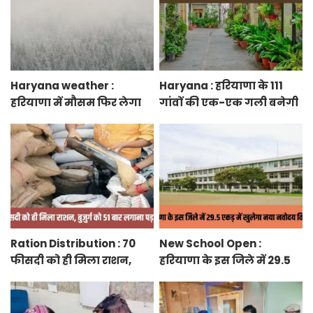
Haryana weather :
Haryana : हरियाणा के 111
हरियाणा में मौसम फिर लेगा
गांवों की एक-एक गली बनेगी
करवट, तेज हवाओं के साथ
स्मार्ट स्ट्रीट ग्रीनरी, फुटपाथ,
होगी बारिश
रंग-बिरंगे पेवर ब्लॉक बिछेंगी
Ration Distribution : 70
New School Open :
फीसदी को ही मिला राशन,
हरियाणा के इस जिले में 29.5
बुजुर्ग को 51 बार लगाना पड़ा
एकड़ में खुलेगा नया नवोदय
अंगूठा
विद्यालय