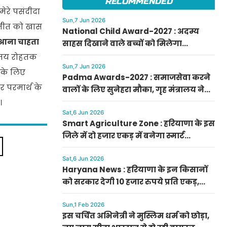
RECOMMENDED
मेरे पसंदीदा
Sun,7 Jun 2026
ुरमीत को खास
National Child Award-2027 : अदम्य
 आना चाहता
साहस दिखाने वाले बच्चों को मिलेगा
प्रधानमंत्री राष्ट्रीय बाल पुरस्कार-2027, ऐसे
मय रोहतक
करें आवेदन
Sun,7 Jun 2026
ल के लिए
Padma Awards-2027 : समाजसेवा करने
र परमार्थ के
वालों के लिए सुनेहरा मौका, गृह मंत्रालय ने
निकाले पद्म पुरस्कार-2027 के लिए आवेदन
।
Sat,6 Jun 2026
Smart Agriculture Zone : हरियाणा के इस
जिले में दो हजार एकड़ में बनेगा स्मार्ट
एग्रीकल्चर जोन
Sat,6 Jun 2026
Haryana News : हरियाणा के इन किसानों
को सरकार देगी 10 हजार रुपये प्रति एकड़,
सीएम सैनी की घोषणा
Sun,1 Feb 2026
इस चर्चित अभिनेत्री ने मुस्लिम धर्म को छोड़ा,