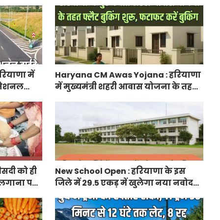
लेकर आया अपडेट, हर पद के लिए 55
युवाओं ने किया आवेदन
ियाणा में
Haryana CM Awas Yojana : हरियाणा
ा नेशनल
में मुख्यमंत्री शहरी आवास योजना के तहत
नेक्टिविटी
फ्लैट बुकिंग शुरू, फटाफट करें बुकिंग
ीसदी को ही
New School Open : हरियाणा के इस
 लगाना पड़ा
जिले में 29.5 एकड़ में खुलेगा नया नवोदय
विद्यालय