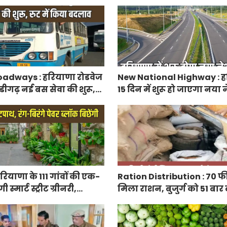
रतिशत सब्सिडी, फटाफट करें
adways : हरियाणा रोडवेज
New National Highway : हर
डीगढ़ नई बस सेवा की शुरू,
15 दिन में शुरू हो जाएगा नय
 बदलाव
हाईवे, केएमपी से होगी सीधी क
ियाणा के 111 गांवों की एक-
Ration Distribution : 70 फ
्मार्ट स्ट्रीट ग्रीनरी,
मिला राशन, बुजुर्ग को 51 बार
िरंगे पेवर ब्लॉक बिछेंगी
अंगूठा