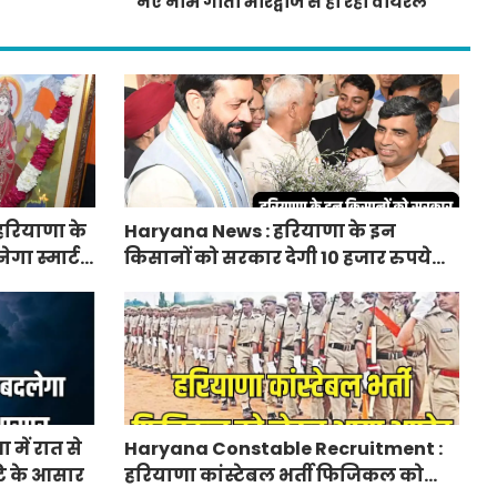
नए नाम गीता भारद्वाज से हो रही वायरल
हरियाणा के
Haryana News : हरियाणा के इन
ेगा स्मार्ट
किसानों को सरकार देगी 10 हजार रुपये
प्रति एकड़, सीएम सैनी की घोषणा
में रात से
Haryana Constable Recruitment :
ि के आसार
हरियाणा कांस्टेबल भर्ती फिजिकल को