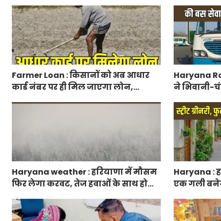
वायरल
मिलेगा 50 प्
आवेदन
Farmer Loan : किसानों को अब आधार
Haryana Ro
कार्ड नंबर पर ही मिल जाएगा लोन,
ने भिवानी-चं
आरबीआई से एमओयू करेगी सरकार
रुट में किया
Haryana weather : हरियाणा में मौसम
Haryana : हर
फिर लेगा करवट, तेज हवाओं के साथ होगी
एक गली बनेगी स
बारिश
फुटपाथ, रंग-ब