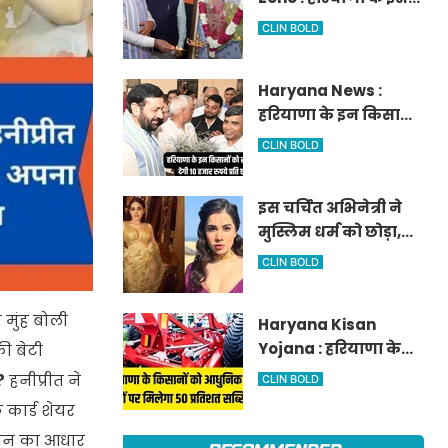
आवेदन
जिले में दो हजार एकड़ में
CLIN BOLD
बनेगा स्मार्ट एग्रीकल्चर
जोन
Haryana News :
हरियाणा के इन किसानों
को सरकार देगी 10 हजार
CLIN BOLD
रुपये प्रति एकड़, सीएम
सैनी की घोषणा
इस चर्चित अभिनेत्री ने
मुस्लिम धर्म को छोड़ा,
नए नाम गीता भारद्वाज
CLIN BOLD
से हो रही वायरल
 मुंह बोली
Haryana Kisan
Yojana : हरियाणा के
की बेटी
किसानों को आधुनिक
?
हनीप्रीत ने
CLIN BOLD
कृषि यंत्रों पर मिलेगा 50
कार्ड शेयर
प्रतिशत सब्सिडी,
 जीवन का आधार
फटाफट करें आवेदन