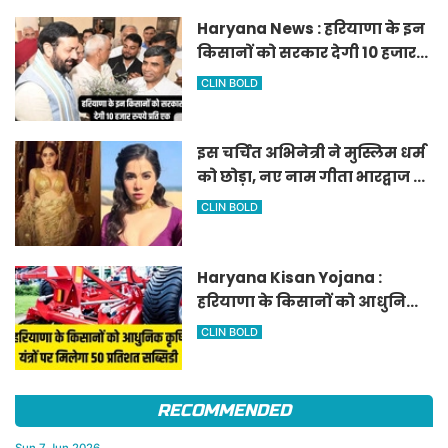
Haryana News : हरियाणा के इन
किसानों को सरकार देगी 10 हजार
रुपये प्रति एकड़, सीएम सैनी की
CLIN BOLD
घोषणा
इस चर्चित अभिनेत्री ने मुस्लिम धर्म
को छोड़ा, नए नाम गीता भारद्वाज से
हो रही वायरल
CLIN BOLD
Haryana Kisan Yojana :
हरियाणा के किसानों को आधुनिक
कृषि यंत्रों पर मिलेगा 50 प्रतिशत
CLIN BOLD
सब्सिडी, फटाफट करें आवेदन
RECOMMENDED