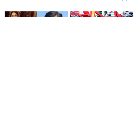
हरियाणा के इस जिले में दो
इन किसानों को सरकार देगी
हजार एकड़ में बनेगा स्मार्ट
10 हजार रुपये प्रति एकड़,
एग्रीकल्चर जोन
सीएम सैनी की घोषणा
इस चर्चित अभिनेत्री ने मुस्लिम
Haryana Kisan Yojana :
धर्म को छोड़ा, नए नाम गीता
हरियाणा के किसानों को
भारद्वाज से हो रही वायरल
आधुनिक कृषि यंत्रों पर मिलेगा
50 प्रतिशत सब्सिडी, फटाफट
करें आवेदन
Haryana weather :
Haryana Constable