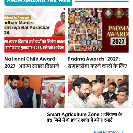
FROM AROUND THE WEB
National Child Award-
Padma Awards-2027 :
2027 : अदम्य साहस दिखाने
समाजसेवा करने वालों के लिए
वाले बच्चों को मिलेगा
सुनेहरा मौका, गृह मंत्रालय ने
प्रधानमंत्री राष्ट्रीय बाल
निकाले पद्म पुरस्कार-2027 के
पुरस्कार-2027, ऐसे करें
लिए आवेदन
आवेदन
Smart Agriculture Zone :
Haryana News : हरियाणा के