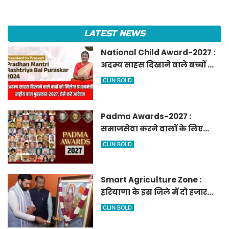
LATEST NEWS
National Child Award-2027 :
अदम्य साहस दिखाने वाले बच्चों को
मिलेगा प्रधानमंत्री राष्ट्रीय बाल
CLIN BOLD
पुरस्कार-2027, ऐसे करें आवेदन
Padma Awards-2027 :
समाजसेवा करने वालों के लिए
सुनेहरा मौका, गृह मंत्रालय ने
CLIN BOLD
निकाले पद्म पुरस्कार-2027 के लिए
आवेदन
Smart Agriculture Zone :
हरियाणा के इस जिले में दो हजार
एकड़ में बनेगा स्मार्ट एग्रीकल्चर
CLIN BOLD
जोन