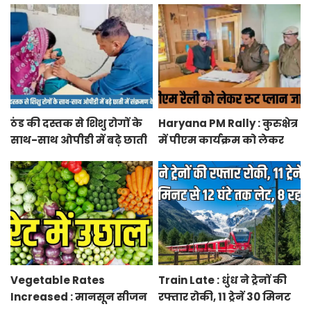
अंगूठा
विद्यालय
ठंड की दस्तक से शिशु रोगों के
Haryana PM Rally : कुरुक्षेत्र
साथ-साथ ओपीडी में बढ़े छाती
में पीएम कार्यक्रम को लेकर
में संक्रमण के मरीज
स्थलों का रूट प्लान जारी
Vegetable Rates
Train Late : धुंध ने ट्रेनों की
Increased : मानसून सीजन
रफ्तार रोकी, 11 ट्रेनें 30 मिनट