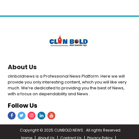
में बारिश व बाढ़ से प्रभावित हुई
से 12 घंटे तक लेट, 8 रद्द
फसलें, सब्जियों के दाम बढ़े
About Us
clinboldnews is a Professional News Platform. Here we will
provide you only interesting content, which you will like very
much. We’re dedicated to providing you the best of News,
with a focus on dependability and News .
Follow Us
Copyright © 2025 CLINBOLD NEWS . All rights Reserved.
Home
About Us
Contact Us
Privacy Policy