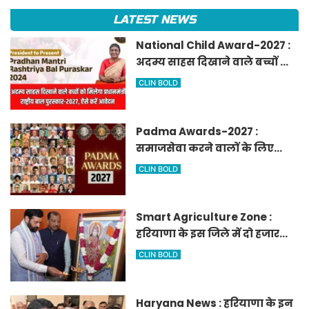
LATEST NEWS
National Child Award-2027 :
अदम्य साहस दिखाने वाले बच्चों को
मिलेगा प्रधानमंत्री राष्ट्रीय बाल
CLIN BOLD
पुरस्कार-2027, ऐसे करें आवेदन
Padma Awards-2027 :
समाजसेवा करने वालों के लिए
सुनेहरा मौका, गृह मंत्रालय ने
CLIN BOLD
निकाले पद्म पुरस्कार-2027 के लिए
आवेदन
Smart Agriculture Zone :
हरियाणा के इस जिले में दो हजार
एकड़ में बनेगा स्मार्ट एग्रीकल्चर
CLIN BOLD
जोन
Haryana News : हरियाणा के इन