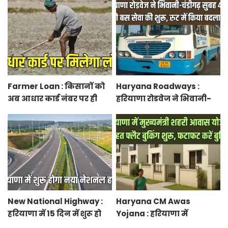
लेकर आया अपडेट, हर पद के
लिए 55 युवाओं ने किया
आवेदन
Farmer Loan : किसानों को
Haryana Roadways :
अब आधार कार्ड नंबर पर ही
हरियाणा रोडवेज ने भिवानी-
मिल जाएगा लोन, आरबीआई
चंडीगढ़ नई बस सेवा की शुरू,
से एमओयू करेगी सरकार
रुट में किया बदलाव
New National Highway :
Haryana CM Awas
हरियाणा में 15 दिन में शुरू हो
Yojana : हरियाणा में
जाएगा नया नेशनल हाईवे,
मुख्यमंत्री शहरी आवास योजना