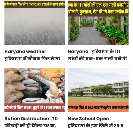
केएमपी से होगी सीधी
के तहत फ्लैट बुकिंग शुरू,
कनेक्टिविटी
फटाफट करें बुकिंग
Haryana weather :
Haryana : हरियाणा के 111
हरियाणा में मौसम फिर लेगा
गांवों की एक-एक गली बनेगी
करवट, तेज हवाओं के साथ
स्मार्ट स्ट्रीट ग्रीनरी, फुटपाथ,
होगी बारिश
रंग-बिरंगे पेवर ब्लॉक बिछेंगी
Ration Distribution : 70
New School Open :
फीसदी को ही मिला राशन,
हरियाणा के इस जिले में 29.5
बुजुर्ग को 51 बार लगाना पड़ा
एकड़ में खुलेगा नया नवोदय