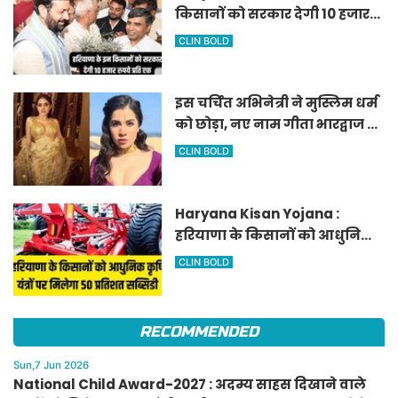
किसानों को सरकार देगी 10 हजार
रुपये प्रति एकड़, सीएम सैनी की
CLIN BOLD
घोषणा
इस चर्चित अभिनेत्री ने मुस्लिम धर्म
को छोड़ा, नए नाम गीता भारद्वाज से
हो रही वायरल
CLIN BOLD
Haryana Kisan Yojana :
हरियाणा के किसानों को आधुनिक
कृषि यंत्रों पर मिलेगा 50 प्रतिशत
CLIN BOLD
सब्सिडी, फटाफट करें आवेदन
RECOMMENDED
Sun,7 Jun 2026
National Child Award-2027 : अदम्य साहस दिखाने वाले