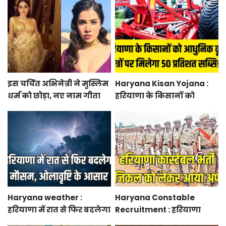
एग्रीकल्चर जोन
सीएम सैनी की घोषणा
इस चर्चित अभिनेत्री ने मुस्लिम
Haryana Kisan Yojana :
धर्म को छोड़ा, नए नाम गीता
हरियाणा के किसानों को
भारद्वाज से हो रही वायरल
आधुनिक कृषि यंत्रों पर मिलेगा
50 प्रतिशत सब्सिडी, फटाफट
करें आवेदन
Haryana weather :
Haryana Constable
हरियाणा में रात से फिर बदलेगा
Recruitment : हरियाणा
मौसम, ओलावृष्टि के आसार
कांस्टेबल भर्ती फिजिकल को