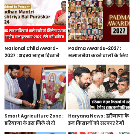
National Child Award-
Padma Awards-2027 :
2027 : अदम्य साहस दिखाने
समाजसेवा करने वालों के लिए
वाले बच्चों को मिलेगा
सुनेहरा मौका, गृह मंत्रालय ने
प्रधानमंत्री राष्ट्रीय बाल
निकाले पद्म पुरस्कार-2027 के
पुरस्कार-2027, ऐसे करें
लिए आवेदन
आवेदन
Smart Agriculture Zone :
Haryana News : हरियाणा के
हरियाणा के इस जिले में दो
इन किसानों को सरकार देगी
हजार एकड़ में बनेगा स्मार्ट
10 हजार रुपये प्रति एकड़,