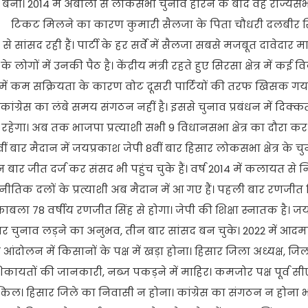
री बनी। 2014 में अंबाला से लोकसभा चुनाव हारने के बाद वह राज्यस
 रहीं। टिकट मिलने का कारण कुमारी सैलजा के पिता चौधरी दलबीर स
े सांसद रही हैं। पार्टी के हर सर्वे में सैलजा सबसे मजबूत दावेदार म
ों में उनकी पैठ है। केंद्रीय मंत्री रहते हुए सिरसा क्षेत्र में कई 
सा में कम सक्रियता के कारण वोट दूसरी पार्टियों की तरफ खिसक गया 
कांग्रेस का लंबे समय संगठन नहीं है। इससे चुनाव प्रबंधन में दिक्
हेगा। अब तक भाजपा प्रत्याशी सभी 9 विधानसभा क्षेत्र का दौरा कर चु
र मैदान में जयप्रकाश जेपी 8वीं बार हिसार लोकसभा क्षेत्र के चुन
बार जीत दर्ज कर संसद भी पहुंच चुके हैं। वर्ष 2014 में कलायत से न
नीतिक दलों के प्रत्याशी अब मैदान में आ गए हैं। पहली बार रणजीत 
ाबला 78 वर्षीय रणजीत सिंह से होगा। जेपी की शिक्षा स्नातक है। ज
र चुनाव लड़ने का अनुभव, तीन बार सांसद बन चुके। 2022 में आदम
ोलन में किसानों के पक्ष में खड़ा होना। हिसार जिला अध्यक्ष, जिला
ायतों की जानकारी, नब्ज पकड़ने में माहिर। कमजोर पक्ष पूर्व सीएम 
्किल। हिसार जिले का निवासी न होना। कांग्रेस का संगठन न होना भ