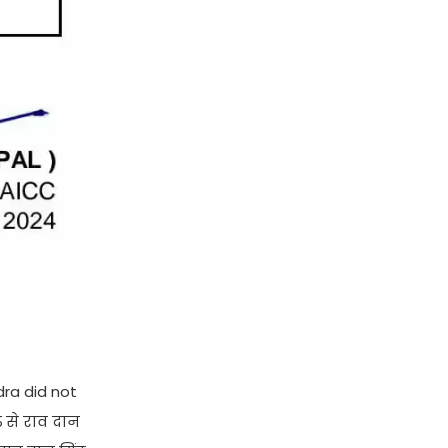
dra did not
़ से राव दान