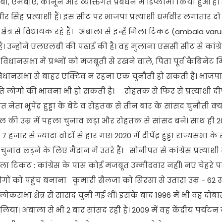
 एमबीए, कानून और व्यक्तिगत प्रबंधन में डिप्लोमा किया हुआ है। 
मवीर सिंह प्रत्याशी हैं। इस सीट पर भाजपा प्रत्याशी धर्मवीर लगातार 
न क्षेत्र से विधायक रहे हैं। अंबाला से इन्हें मिला टिकट (ambala var
। उन्होंने एलएलबी की पढ़ाई की है। वह मुलाना एससी सीट से कांग्र
ानसभा में प्रश्नों को मजबूती से रखने वाले, पिता पूर्व कैबिनेट 
िधानसभा से बाहर एक्टिव न रहना एक चुनौती हो सकती है। भाजपा प्
ों की भावना भी हो सकती है। रोहतक से फिर से प्रत्याशी दीपेंद्र 
 नेता भूपेंद्र हुड्डा के बेटे व रोहतक से तीन बार के सांसद चुनौती क्
 साल की उम्र में पहला चुनाव लड़ा और रोहतक से सांसद बने। साथ ही 2
जार से ज्यादा वोटों से हार गए। 2020 में दीपेंद्र हुड्डा राज्यसभा के
नाव लड़ने के लिए मैदान में उतरे हैं। सोनीपत से कांग्रेस प्रत्या
ं मिला टिकट : कांग्रेस के पास कोई मजबूत उम्मीदवार नहीं। नए चेहरे प
ोगों को पहुंच बनाना कुमारी सैलजा को सिरसा से उतारा उम्र - 62 स
ोकसभा क्षेत्र से सांसद चुनी गई थीं। इसके बाद 1996 में भी वह दोब
िया। अंबाला से भी 2 बार सांसद रही है। 2009 में वह केंद्रीय पर्यटन म