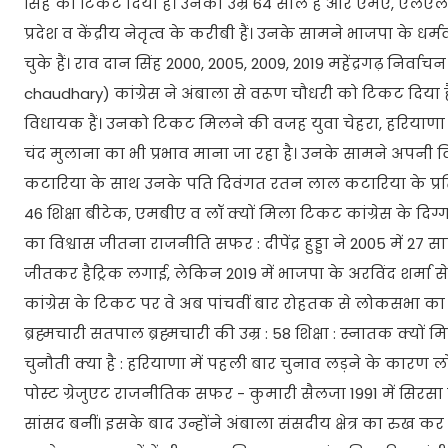
सिंह को टिकट दिया है। उनकी उम्र 64 साल है और एमए, एलएलबी,
प्रदेश व केंद्रीय नेतृत्व के करीबी हैं। उनके सामने भाजपा के धर्
चुके हैं। राव दान सिंह 2000, 2005, 2009, 2019 महेंद्रगढ़ निर्वाच
chaudhary) कांग्रेस ने अंबाला से वरूण चौधरी को टिकट दिया है
विधायक हैं। उनको टिकट मिलने की वजह युवा चेहरा, हरियाणा विध
चंद मुलाना का भी प्रभाव माना जा रहा है। उनके सामने अपनी व
कटारिया के साथ उनके पति दिवंगत रतन लाल कटारिया के प्रति लोग
46 शिक्षा बीटेक, एमबीए व लॉ क्यों मिला टिकट कांग्रेस के दिग्गत
का विश्वास जीतना राजनीति सफर : दीपेंद्र हुड्डा ने 2005 में 27
जीतकर हैट्रिक लगाई, लेकिन 2019 में भाजपा के अरविंद शर्मा से 7 ह
कांग्रेस के टिकट पर वे अब पांचवीं बार रोहतक से लोकसभा का चु
ब्रह्मचारी सतपाल ब्रह्मचारी की उम्र : 58 शिक्षा : स्नातक क्यो
चुनौती क्या है : हरियाणा में पहली बार चुनाव लड़ने के कारण ल
पोस्ट ग्रेजुएट राजनीतिक सफर - कुमारी सैलजा 1991 में सिरसा ल
सांसद बनीं। इसके बाद उन्होंने अंबाला संसदीय क्षेत्र का रुख कर ल