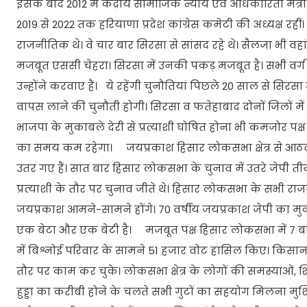
इसके बाद 2012 में केंद्रीय सामाजिक न्याय एवं अधिकारिता मंत्
2019 से 2022 तक हरियाणा प्रदेश कांग्रेस कमेटी की अध्यक्ष
राजनीतिक थे। वे चार बार सिरसा से सांसद रहे थे। सैलजा भी वहां स
मजबूत एससी चेहरा। सिरसा में उनकी पकड़ मजबूत है। सभी वर्ग के लोग
उन्होंने करवाए हैं। ये रहेंगी चुनौतियां पिछले 20 साल से सिर
वापस लाने की चुनौती होगी। सिरसा व फतेहाबाद दोनों जिलों में 
भाजपा के मुकाबले देरी से प्रत्याशी घोषित होना भी कमजोर पक्ष र
का समय कम रहेगा। जयप्रकाश हिसार लोकसभा क्षेत्र से आठवीं बा
उतर गए हैं। सात बार हिसार लोकसभा के चुनाव में उतरे जेपी तीन 
प्रत्याशी के तौर पर चुनाव जीते थे। हिसार लोकसभा के सभी राज
जयप्रकाश आमने-सामने होंगे। 70 वर्षीय जयप्रकाश जेपी का मुक
एक बेटा और एक बेटी है। मजबूत पक्ष हिसार लोकसभा में 7 बा
में बिश्नोई परिवार के सामने 51 हजार वोट हासिल किए। किसान आंद
तौर पर काम कर चुके। लोकसभा क्षेत्र के लोगों की समस्याओं, शिक
हुड्डा का करीबी होने के चलते सभी गुटों का सहयोग मिलना मुश