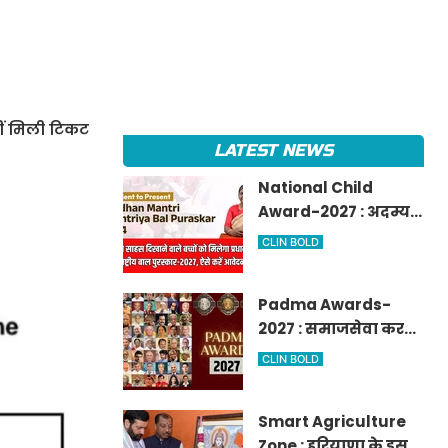
हीं मिली टिकट
LATEST NEWS
National Child
Award-2027 : अदम्य
साहस दिखाने वाले बच्चों
CLIN BOLD
को मिलेगा प्रधानमंत्री
राष्ट्रीय बाल
Padma Awards-
पुरस्कार-2027, ऐसे करें
2027 : समाजसेवा करने
आवेदन
वालों के लिए सुनेहरा
CLIN BOLD
मौका, गृह मंत्रालय ने
निकाले पद्म
Smart Agriculture
पुरस्कार-2027 के लिए
Zone : हरियाणा के इस