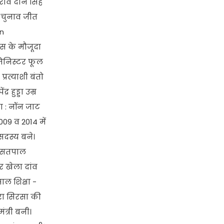
राव दान सिंह
दो चुनाव जीत
un
ेस के मौजूदा
मिनिस्टर फूल
रत्याशी बंतो
हुड्डा उम्र
या : नॉन जाट
009 व 2014 में
 सदस्य बने।
शी सतपाल
र खेला दांव
ाल शिक्षा -
ारा सिरसा की
ंत्री बनी।