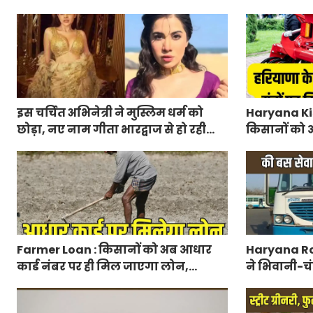
प्रधानमंत्री राष्ट्रीय बाल पुरस्कार-2027,
मंत्रालय ने 
ऐसे करें आवेदन
लिए आवेदन
इस चर्चित अभिनेत्री ने मुस्लिम धर्म को
Haryana Kis
छोड़ा, नए नाम गीता भारद्वाज से हो रही
किसानों को आ
वायरल
मिलेगा 50 प्
आवेदन
Farmer Loan : किसानों को अब आधार
Haryana Ro
कार्ड नंबर पर ही मिल जाएगा लोन,
ने भिवानी-चं
आरबीआई से एमओयू करेगी सरकार
रुट में किया