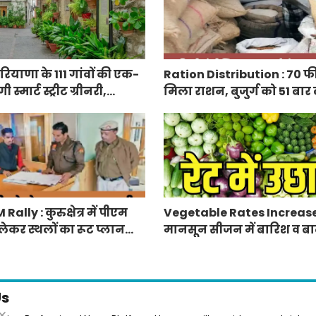
ियाणा के 111 गांवों की एक-
Ration Distribution : 70 फ
्मार्ट स्ट्रीट ग्रीनरी,
मिला राशन, बुजुर्ग को 51 बार
िरंगे पेवर ब्लॉक बिछेंगी
अंगूठा
lly : कुरुक्षेत्र में पीएम
Vegetable Rates Increase
लेकर स्थलों का रूट प्लान
मानसून सीजन में बारिश व बाढ
प्रभावित हुई फसलें, सब्जियों के
Us