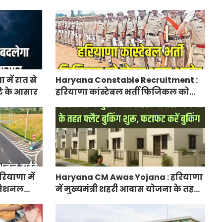
प्रति एकड़, सीएम सैनी की घोषणा
में रात से
Haryana Constable Recruitment :
ि के आसार
हरियाणा कांस्टेबल भर्ती फिजिकल को
लेकर आया अपडेट, हर पद के लिए 55
युवाओं ने किया आवेदन
ियाणा में
Haryana CM Awas Yojana : हरियाणा
ा नेशनल
में मुख्यमंत्री शहरी आवास योजना के तहत
नेक्टिविटी
फ्लैट बुकिंग शुरू, फटाफट करें बुकिंग