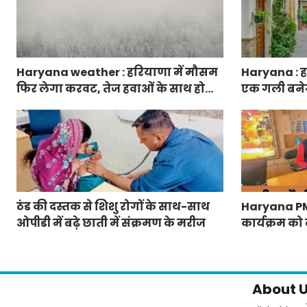
Haryana weather : हरियाणा में मौसम
Haryana : हर
फिर लेगा करवट, तेज हवाओं के साथ होगी
एक गली बनेगी स
बारिश
फुटपाथ, रंग-ब
ठंड की दस्तक से शिशु रोगों के साथ-साथ
Haryana PM Ra
ओपीडी में बढ़े छाती में संक्रमण के मरीज
कार्यक्रम को 
जारी
About 