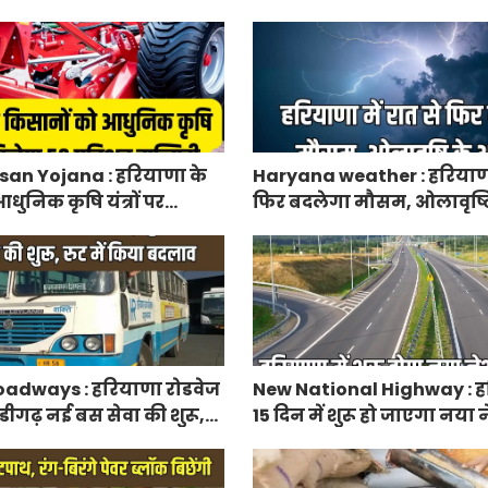
निकाले पद्म पुरस्कार-2027 के
एग्रीकल्चर जोन
an Yojana : हरियाणा के
Haryana weather : हरियाणा 
धुनिक कृषि यंत्रों पर
फिर बदलेगा मौसम, ओलावृष्ट
रतिशत सब्सिडी, फटाफट करें
adways : हरियाणा रोडवेज
New National Highway : हर
डीगढ़ नई बस सेवा की शुरू,
15 दिन में शुरू हो जाएगा नय
 बदलाव
हाईवे, केएमपी से होगी सीधी क