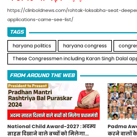
https://clinboldnews.com/rohtak-loksabha-seat-deepe
applications-came-see-list/
TAGS
haryana politics
haryana congress
congre
These Congressmen including Karan Singh Dalal app
FROM AROUND THE WEB
National Child Award-2027 : अदम्य
Padma Awa
साहस दिखाने वाले बच्चों को मिलेगा
करने वालों क