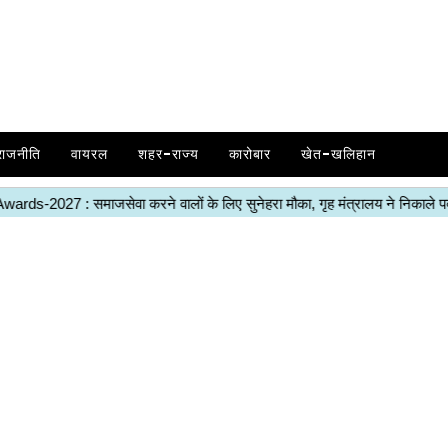
राजनीति
वायरल
शहर-राज्य
कारोबार
खेत-खलिहान