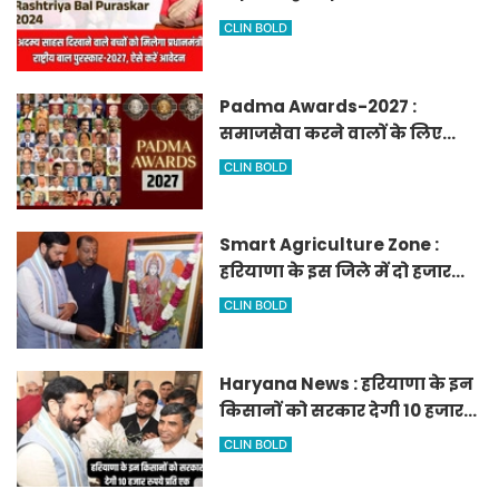
मिलेगा प्रधानमंत्री राष्ट्रीय बाल
CLIN BOLD
पुरस्कार-2027, ऐसे करें आवेदन
Padma Awards-2027 :
समाजसेवा करने वालों के लिए
सुनेहरा मौका, गृह मंत्रालय ने
CLIN BOLD
निकाले पद्म पुरस्कार-2027 के लिए
आवेदन
Smart Agriculture Zone :
हरियाणा के इस जिले में दो हजार
एकड़ में बनेगा स्मार्ट एग्रीकल्चर
CLIN BOLD
जोन
Haryana News : हरियाणा के इन
किसानों को सरकार देगी 10 हजार
रुपये प्रति एकड़, सीएम सैनी की
CLIN BOLD
घोषणा