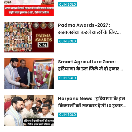
मिलेगा प्रधानमंत्री राष्ट्रीय बाल
CLIN BOLD
पुरस्कार-2027, ऐसे करें आवेदन
Padma Awards-2027 :
समाजसेवा करने वालों के लिए
सुनेहरा मौका, गृह मंत्रालय ने
CLIN BOLD
निकाले पद्म पुरस्कार-2027 के लिए
आवेदन
Smart Agriculture Zone :
हरियाणा के इस जिले में दो हजार
एकड़ में बनेगा स्मार्ट एग्रीकल्चर
CLIN BOLD
जोन
Haryana News : हरियाणा के इन
किसानों को सरकार देगी 10 हजार
रुपये प्रति एकड़, सीएम सैनी की
CLIN BOLD
घोषणा