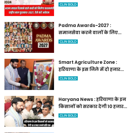
मिलेगा प्रधानमंत्री राष्ट्रीय बाल
CLIN BOLD
पुरस्कार-2027, ऐसे करें आवेदन
Padma Awards-2027 :
समाजसेवा करने वालों के लिए
सुनेहरा मौका, गृह मंत्रालय ने
CLIN BOLD
निकाले पद्म पुरस्कार-2027 के लिए
आवेदन
Smart Agriculture Zone :
हरियाणा के इस जिले में दो हजार
एकड़ में बनेगा स्मार्ट एग्रीकल्चर
CLIN BOLD
जोन
Haryana News : हरियाणा के इन
किसानों को सरकार देगी 10 हजार
रुपये प्रति एकड़, सीएम सैनी की
CLIN BOLD
घोषणा