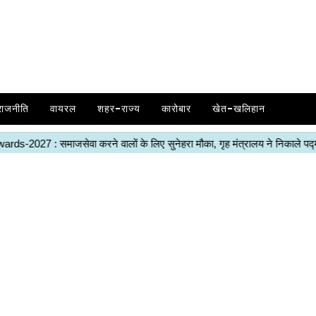
राजनीति
वायरल
शहर-राज्य
कारोबार
खेत-खलिहान