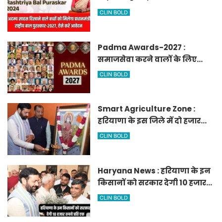
मिलेगा प्रधानमंत्री राष्ट्रीय बाल
CLIN BOLD
पुरस्कार-2027, ऐसे करें आवेदन
Padma Awards-2027 :
समाजसेवा करने वालों के लिए
सुनेहरा मौका, गृह मंत्रालय ने
CLIN BOLD
निकाले पद्म पुरस्कार-2027 के लिए
आवेदन
Smart Agriculture Zone :
हरियाणा के इस जिले में दो हजार
एकड़ में बनेगा स्मार्ट एग्रीकल्चर
CLIN BOLD
जोन
Haryana News : हरियाणा के इन
किसानों को सरकार देगी 10 हजार
रुपये प्रति एकड़, सीएम सैनी की
CLIN BOLD
घोषणा