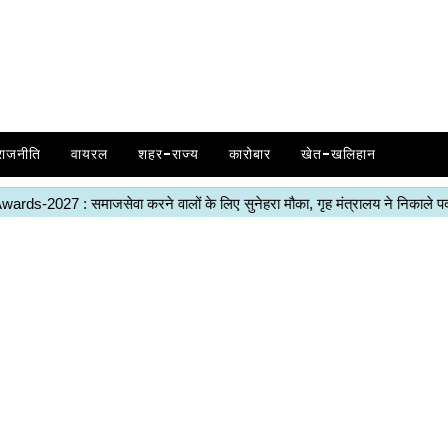
राजनीति
वायरल
शहर-राज्य
कारोबार
खेत-खलिहान