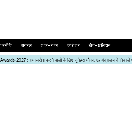
राजनीति
वायरल
शहर-राज्य
कारोबार
खेत-खलिहान