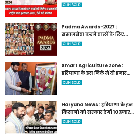
मिलेगा प्रधानमंत्री राष्ट्रीय बाल
CLIN BOLD
पुरस्कार-2027, ऐसे करें आवेदन
Padma Awards-2027 :
समाजसेवा करने वालों के लिए
सुनेहरा मौका, गृह मंत्रालय ने
CLIN BOLD
निकाले पद्म पुरस्कार-2027 के लिए
आवेदन
Smart Agriculture Zone :
हरियाणा के इस जिले में दो हजार
एकड़ में बनेगा स्मार्ट एग्रीकल्चर
CLIN BOLD
जोन
Haryana News : हरियाणा के इन
किसानों को सरकार देगी 10 हजार
रुपये प्रति एकड़, सीएम सैनी की
CLIN BOLD
घोषणा