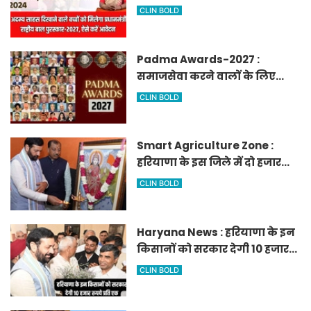
मिलेगा प्रधानमंत्री राष्ट्रीय बाल
CLIN BOLD
पुरस्कार-2027, ऐसे करें आवेदन
Padma Awards-2027 :
समाजसेवा करने वालों के लिए
सुनेहरा मौका, गृह मंत्रालय ने
CLIN BOLD
निकाले पद्म पुरस्कार-2027 के लिए
आवेदन
Smart Agriculture Zone :
हरियाणा के इस जिले में दो हजार
एकड़ में बनेगा स्मार्ट एग्रीकल्चर
CLIN BOLD
जोन
Haryana News : हरियाणा के इन
किसानों को सरकार देगी 10 हजार
रुपये प्रति एकड़, सीएम सैनी की
CLIN BOLD
घोषणा