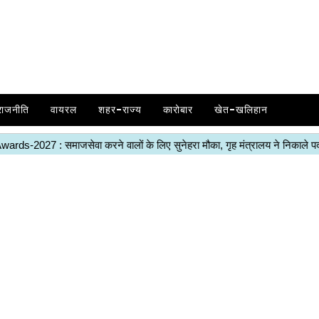
राजनीति
वायरल
शहर-राज्य
कारोबार
खेत-खलिहान