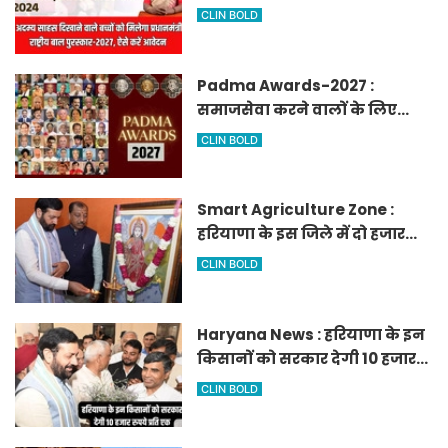
मिलेगा प्रधानमंत्री राष्ट्रीय बाल
CLIN BOLD
पुरस्कार-2027, ऐसे करें आवेदन
Padma Awards-2027 :
समाजसेवा करने वालों के लिए
सुनेहरा मौका, गृह मंत्रालय ने
CLIN BOLD
निकाले पद्म पुरस्कार-2027 के लिए
आवेदन
Smart Agriculture Zone :
हरियाणा के इस जिले में दो हजार
एकड़ में बनेगा स्मार्ट एग्रीकल्चर
CLIN BOLD
जोन
Haryana News : हरियाणा के इन
किसानों को सरकार देगी 10 हजार
रुपये प्रति एकड़, सीएम सैनी की
CLIN BOLD
घोषणा