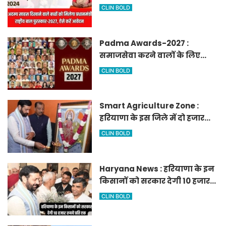
मिलेगा प्रधानमंत्री राष्ट्रीय बाल
CLIN BOLD
पुरस्कार-2027, ऐसे करें आवेदन
Padma Awards-2027 :
समाजसेवा करने वालों के लिए
सुनेहरा मौका, गृह मंत्रालय ने
CLIN BOLD
निकाले पद्म पुरस्कार-2027 के लिए
आवेदन
Smart Agriculture Zone :
हरियाणा के इस जिले में दो हजार
एकड़ में बनेगा स्मार्ट एग्रीकल्चर
CLIN BOLD
जोन
Haryana News : हरियाणा के इन
किसानों को सरकार देगी 10 हजार
रुपये प्रति एकड़, सीएम सैनी की
CLIN BOLD
घोषणा