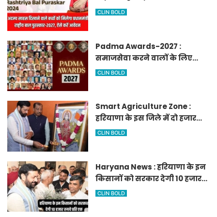
मिलेगा प्रधानमंत्री राष्ट्रीय बाल
CLIN BOLD
पुरस्कार-2027, ऐसे करें आवेदन
Padma Awards-2027 :
समाजसेवा करने वालों के लिए
सुनेहरा मौका, गृह मंत्रालय ने
CLIN BOLD
निकाले पद्म पुरस्कार-2027 के लिए
आवेदन
Smart Agriculture Zone :
हरियाणा के इस जिले में दो हजार
एकड़ में बनेगा स्मार्ट एग्रीकल्चर
CLIN BOLD
जोन
Haryana News : हरियाणा के इन
किसानों को सरकार देगी 10 हजार
रुपये प्रति एकड़, सीएम सैनी की
CLIN BOLD
घोषणा