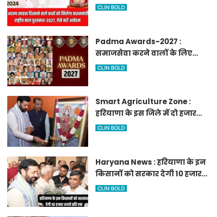
मिलेगा प्रधानमंत्री राष्ट्रीय बाल
CLIN BOLD
पुरस्कार-2027, ऐसे करें आवेदन
Padma Awards-2027 :
समाजसेवा करने वालों के लिए
सुनेहरा मौका, गृह मंत्रालय ने
CLIN BOLD
निकाले पद्म पुरस्कार-2027 के लिए
आवेदन
Smart Agriculture Zone :
हरियाणा के इस जिले में दो हजार
एकड़ में बनेगा स्मार्ट एग्रीकल्चर
CLIN BOLD
जोन
Haryana News : हरियाणा के इन
किसानों को सरकार देगी 10 हजार
रुपये प्रति एकड़, सीएम सैनी की
CLIN BOLD
घोषणा