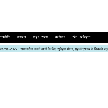
राजनीति
वायरल
शहर-राज्य
कारोबार
खेत-खलिहान