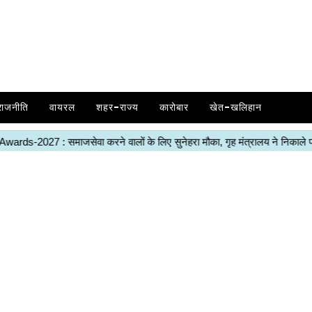
राजनीति
वायरल
शहर-राज्य
कारोबार
खेत-खलिहान