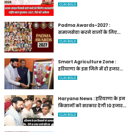
मिलेगा प्रधानमंत्री राष्ट्रीय बाल
CLIN BOLD
पुरस्कार-2027, ऐसे करें आवेदन
Padma Awards-2027 :
समाजसेवा करने वालों के लिए
सुनेहरा मौका, गृह मंत्रालय ने
CLIN BOLD
निकाले पद्म पुरस्कार-2027 के लिए
आवेदन
Smart Agriculture Zone :
हरियाणा के इस जिले में दो हजार
एकड़ में बनेगा स्मार्ट एग्रीकल्चर
CLIN BOLD
जोन
Haryana News : हरियाणा के इन
किसानों को सरकार देगी 10 हजार
रुपये प्रति एकड़, सीएम सैनी की
CLIN BOLD
घोषणा