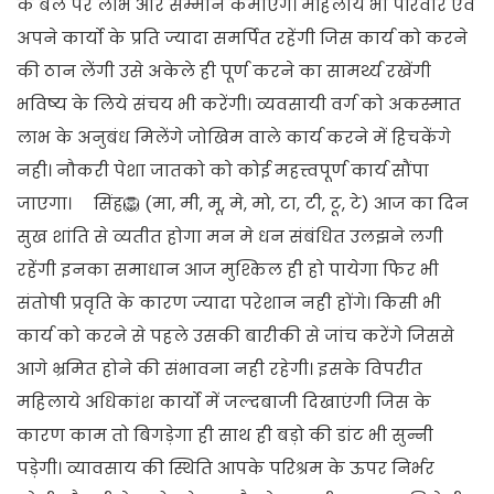
के बल पर लाभ और सम्मान कमाएंगे। महिलाये भी परिवार एवं
अपने कार्यो के प्रति ज्यादा समर्पित रहेंगी जिस कार्य को करने
की ठान लेंगी उसे अकेले ही पूर्ण करने का सामर्थ्य रखेंगी
भविष्य के लिये संचय भी करेंगी। व्यवसायी वर्ग को अकस्मात
लाभ के अनुबंध मिलेंगे जोखिम वाले कार्य करने में हिचकेंगे
नही। नौकरी पेशा जातको को कोई महत्त्वपूर्ण कार्य सौंपा
जाएगा। सिंह🦁 (मा, मी, मू, मे, मो, टा, टी, टू, टे) आज का दिन
सुख शांति से व्यतीत होगा मन मे धन संबंधित उलझने लगी
रहेंगी इनका समाधान आज मुश्किल ही हो पायेगा फिर भी
संतोषी प्रवृति के कारण ज्यादा परेशान नही होंगे। किसी भी
कार्य को करने से पहले उसकी बारीकी से जांच करेंगे जिससे
आगे भ्रमित होने की संभावना नही रहेगी। इसके विपरीत
महिलाये अधिकांश कार्यो में जल्दबाजी दिखाएंगी जिस के
कारण काम तो बिगड़ेगा ही साथ ही बड़ो की डांट भी सुन्नी
पड़ेगी। व्यावसाय की स्थिति आपके परिश्रम के ऊपर निर्भर