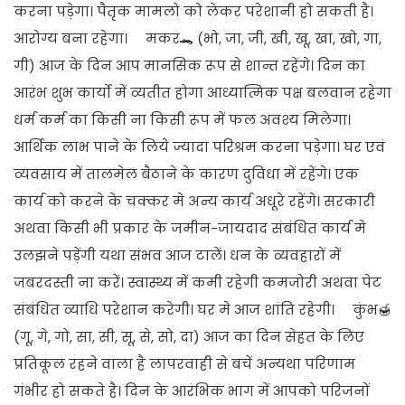
करना पड़ेगा। पैतृक मामलो को लेकर परेशानी हो सकती है।
आरोग्य बना रहेगा। मकर🐊 (भो, जा, जी, खी, खू, खा, खो, गा,
गी) आज के दिन आप मानसिक रूप से शान्त रहेंगे। दिन का
आरंभ शुभ कार्यो में व्यतीत होगा आध्यात्मिक पक्ष बलवान रहेगा
धर्म कर्म का किसी ना किसी रूप में फल अवश्य मिलेगा।
आर्थिक लाभ पाने के लिये ज्यादा परिश्रम करना पड़ेगा। घर एवं
व्यवसाय में तालमेल बैठाने के कारण दुविधा में रहेंगे। एक
कार्य को करने के चक्कर मे अन्य कार्य अधूरे रहेंगे। सरकारी
अथवा किसी भी प्रकार के जमीन-जायदाद संबंधित कार्य मे
उलझने पड़ेंगी यथा संभव आज टालें। धन के व्यवहारों में
जबरदस्ती ना करें। स्वास्थ्य में कमी रहेगी कमजोरी अथवा पेट
संबंधित व्याधि परेशान करेगी। घर मे आज शांति रहेगी। कुंभ🍯
(गू, गे, गो, सा, सी, सू, से, सो, दा) आज का दिन सेहत के लिए
प्रतिकूल रहने वाला है लापरवाही से बचें अन्यथा परिणाम
गंभीर हो सकते है। दिन के आरंभिक भाग में आपको परिजनों