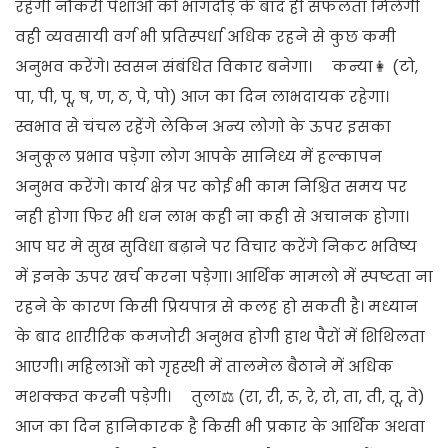
रहेगी नौकरी पेशाओ को भागदौड़ के बाद ही सफलता मिलेगी
वही व्यवसायी वर्ग भी प्रतिस्पर्धा अधिक रहने से कुछ कमी
अनुभव करेंगे। स्वसन संबंधित विकार बनेगा। कन्या👩 (टो,
पा, पी, पू, ष, ण, ठ, पे, पो) आज का दिन लाभदायक रहेगा।
स्वभाव से चंचल रहेंगे लेकिन अन्य लोगो के ऊपर इसका
अनुकूल प्रभाव पड़ेगा लोग आपके सानिध्य में हल्कापन
अनुभव करेंगे। कार्य क्षेत्र पर कोई भी काम निश्चित समय पर
नही होगा फिर भी धन लाभ कही ना कही से अचानक होगा।
आप घर मे सुख सुविधा बढ़ाने पर विचार करेंगे निकट भविष्य
में इनके ऊपर खर्च करना पड़ेगा। आर्थिक मामलो में स्पष्टता ना
रहने के कारण किसी प्रियपात्र से कलह हो सकती है। मध्यान
के बाद शारीरिक कमजोरी अनुभव होगी हाथ पैरों में शिथिलता
आएगी। महिलाओं को गृहस्थी में तालमेल बैठाने में अधिक
मशक्कत करनी पड़ेगी। तुला⚖️ (रा, री, रू, रे, रो, ता, ती, तू, ते)
आज का दिन हानिकारक है किसी भी प्रकार के आर्थिक अथवा