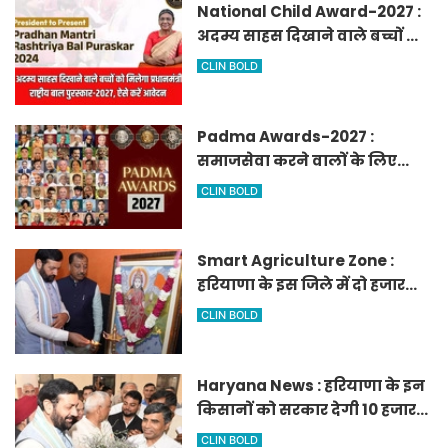
National Child Award-2027 :
अदम्य साहस दिखाने वाले बच्चों को
मिलेगा प्रधानमंत्री राष्ट्रीय बाल
CLIN BOLD
पुरस्कार-2027, ऐसे करें आवेदन
Padma Awards-2027 :
समाजसेवा करने वालों के लिए
सुनेहरा मौका, गृह मंत्रालय ने
CLIN BOLD
निकाले पद्म पुरस्कार-2027 के लिए
आवेदन
Smart Agriculture Zone :
हरियाणा के इस जिले में दो हजार
एकड़ में बनेगा स्मार्ट एग्रीकल्चर
CLIN BOLD
जोन
Haryana News : हरियाणा के इन
किसानों को सरकार देगी 10 हजार
रुपये प्रति एकड़, सीएम सैनी की
CLIN BOLD