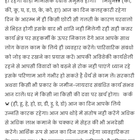
ही रहेगी थोड़ा मानसिक दबाव अनुभव होगा। मिथुन👫 (का,
की, कू, घ, ङ, छ, के, को, हा) आज का दिन कलहकारी रहेगा
दिन के आरम्भ में ही किसी छोटी सी गलती के कारण घरवालो
से भिड़ंत होगी इसके बाद भी शांति नही मिलेगी रही सही कसर
कार्य क्षेत्र पर सहकर्मी के ऊपर निकाल देंगे आज आपके साथ
लोग केवल काम के लिये ही व्यवहार करेंगे। पारिवारिक संबंधो
को जोड़ कर रखने का प्रयास करें। आपकी अविवेकी कार्यशैली
रहने से आपसी विवादों को बढ़ने से रोक नही पाएंगे ध्यान रहे
इसके परिणाम आगे गंभीर हो सकते है धैर्य से काम लें। सरकारी
अथवा किसी भी प्रकार के जमीन-जायदाद संबंधित कार्य संभव
आज टालें। घर मे किसी ना किसी की दवा पर खर्च होगा। कर्क
🦀 (ही, हू, हे, हो, डा, डी, डू, डे, डो) आज का दिन आपके लिये
उन्नति कारक रहेगा। आज आप थोड़े में संतोष नही करेंगे अधिक
से अधिक लाभ कमाने के चक्कर मे सेहत की भी अनदेखी
करेंगे। आर्थिक रूप से आज का दिन उत्तम रहेगा व्यवहारिकता