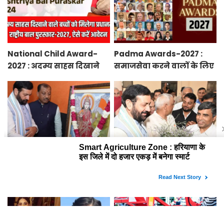
National Child Award-
Padma Awards-2027 :
2027 : अदम्य साहस दिखाने
समाजसेवा करने वालों के लिए
वाले बच्चों को मिलेगा
सुनेहरा मौका, गृह मंत्रालय ने
प्रधानमंत्री राष्ट्रीय बाल
निकाले पद्म पुरस्कार-2027 के
पुरस्कार-2027, ऐसे करें
लिए आवेदन
आवेदन
Smart Agriculture Zone :
Haryana News : हरियाणा के
हरियाणा के इस जिले में दो
इन किसानों को सरकार देगी
हजार एकड़ में बनेगा स्मार्ट
10 हजार रुपये प्रति एकड़,
एग्रीकल्चर जोन
सीएम सैनी की घोषणा