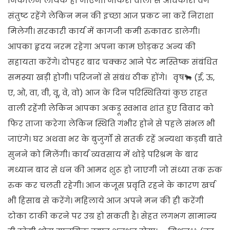
निकालने लायक हो जाएगा। नौकरी वालो से अधिकारी वर्ग
संतुष्ट रहेंगे लेकिन मन की इच्छा आज प्रकट ना करें निराशा
मिलेगी। सरकारी कार्य में कागजी कमी रुकावट डालेगी।
आपका हृदय नरम रहेगा अपना काम छोड़कर अन्य की
सहायता करेंगे। दोपहर बाद चक्कर आने पेट मस्तिष्क संबंधित
समस्या खड़ी होगी। परिजनों से संबंध ठीक होंगे। वृष🐂 (ई, ऊ,
ए, ओ, वा, वी, वू, वे, वो) आज के दिन परिस्थितियां कुछ राहत
वाली रहेंगी लेकिन आपका अकड़ू स्वभाव शांत हुए विवाद को
फिर ताजा करेगा लेकिन स्थिति गंभीर होने से पहले संभल भी
जाएंगे। घर अथवा भर के बुजुर्गो से सतर्क रहें अन्यथा कड़वी बाते
सुनने को मिलेंगी। कार्य व्यवसाय में थोड़े परिश्रम के बाद
मध्यान बाद से धन की आमद शुरू हो जाएगी जो संध्या तक रुक
रुक कर चलती रहेगी। आज कंजूस प्रवृति रहने के कारण खर्च
भी हिसाब से करेंगे। महिलाये आज अपने मन की ही करेंगी
टोका टाकी करने पर उग्र हो सकती है। सेहत लगभग सामान्य