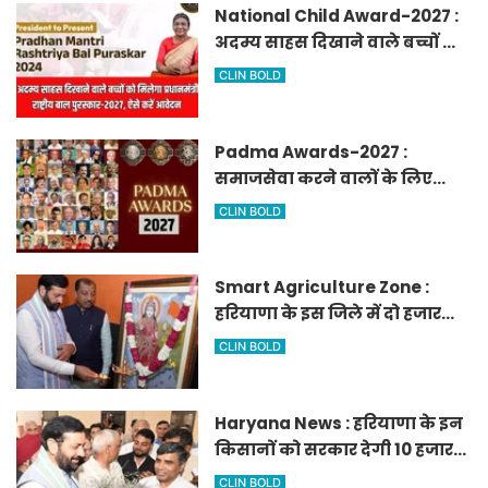
National Child Award-2027 :
अदम्य साहस दिखाने वाले बच्चों को
मिलेगा प्रधानमंत्री राष्ट्रीय बाल
CLIN BOLD
पुरस्कार-2027, ऐसे करें आवेदन
Padma Awards-2027 :
समाजसेवा करने वालों के लिए
सुनेहरा मौका, गृह मंत्रालय ने
CLIN BOLD
निकाले पद्म पुरस्कार-2027 के लिए
आवेदन
Smart Agriculture Zone :
हरियाणा के इस जिले में दो हजार
एकड़ में बनेगा स्मार्ट एग्रीकल्चर
CLIN BOLD
जोन
Haryana News : हरियाणा के इन
किसानों को सरकार देगी 10 हजार
रुपये प्रति एकड़, सीएम सैनी की
CLIN BOLD