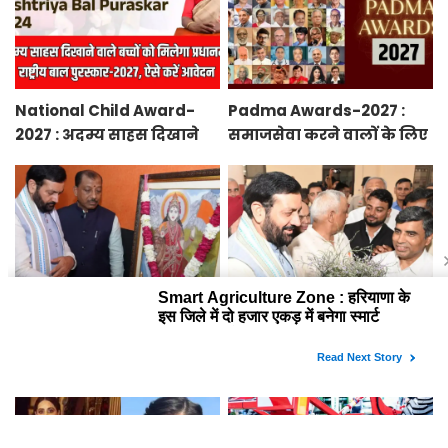
National Child Award-
Padma Awards-2027 :
2027 : अदम्य साहस दिखाने
समाजसेवा करने वालों के लिए
वाले बच्चों को मिलेगा
सुनेहरा मौका, गृह मंत्रालय ने
प्रधानमंत्री राष्ट्रीय बाल
निकाले पद्म पुरस्कार-2027 के
पुरस्कार-2027, ऐसे करें
लिए आवेदन
आवेदन
Smart Agriculture Zone :
Haryana News : हरियाणा के
हरियाणा के इस जिले में दो
इन किसानों को सरकार देगी
हजार एकड़ में बनेगा स्मार्ट
10 हजार रुपये प्रति एकड़,
एग्रीकल्चर जोन
सीएम सैनी की घोषणा