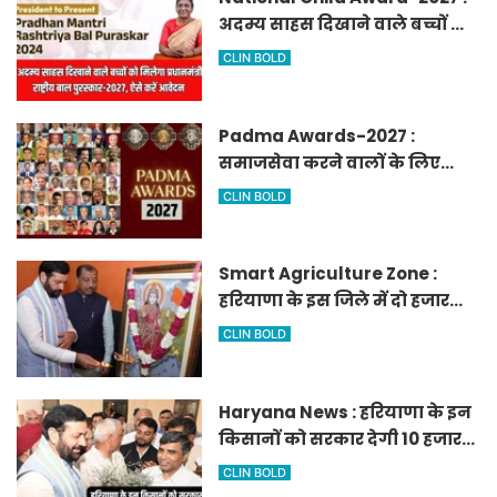
अदम्य साहस दिखाने वाले बच्चों को
मिलेगा प्रधानमंत्री राष्ट्रीय बाल
CLIN BOLD
पुरस्कार-2027, ऐसे करें आवेदन
Padma Awards-2027 :
समाजसेवा करने वालों के लिए
सुनेहरा मौका, गृह मंत्रालय ने
CLIN BOLD
निकाले पद्म पुरस्कार-2027 के लिए
आवेदन
Smart Agriculture Zone :
हरियाणा के इस जिले में दो हजार
एकड़ में बनेगा स्मार्ट एग्रीकल्चर
CLIN BOLD
जोन
Haryana News : हरियाणा के इन
किसानों को सरकार देगी 10 हजार
रुपये प्रति एकड़, सीएम सैनी की
CLIN BOLD
घोषणा