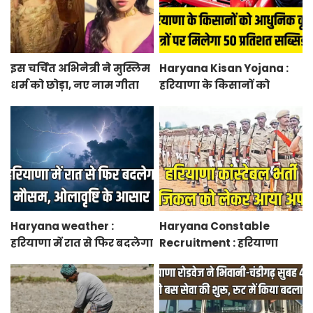
इस चर्चित अभिनेत्री ने मुस्लिम
Haryana Kisan Yojana :
धर्म को छोड़ा, नए नाम गीता
हरियाणा के किसानों को
भारद्वाज से हो रही वायरल
आधुनिक कृषि यंत्रों पर मिलेगा
50 प्रतिशत सब्सिडी, फटाफट
करें आवेदन
Haryana weather :
Haryana Constable
हरियाणा में रात से फिर बदलेगा
Recruitment : हरियाणा
मौसम, ओलावृष्टि के आसार
कांस्टेबल भर्ती फिजिकल को
लेकर आया अपडेट, हर पद के
लिए 55 युवाओं ने किया
आवेदन