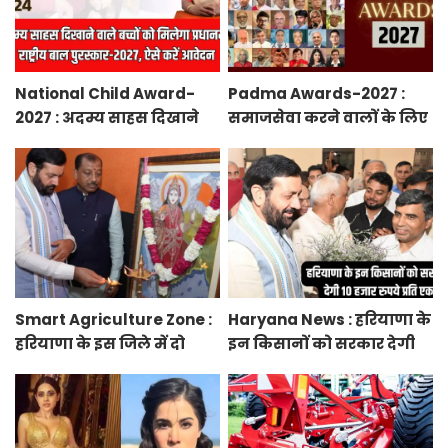
National Child Award-
Padma Awards-2027 :
2027 : अदम्य साहस दिखाने
समाजसेवा करने वालों के लिए
वाले बच्चों को मिलेगा
सुनेहरा मौका, गृह मंत्रालय ने
प्रधानमंत्री राष्ट्रीय बाल
निकाले पद्म पुरस्कार-2027 के
पुरस्कार-2027, ऐसे करें
लिए आवेदन
आवेदन
Smart Agriculture Zone :
Haryana News : हरियाणा के
हरियाणा के इस जिले में दो
इन किसानों को सरकार देगी
हजार एकड़ में बनेगा स्मार्ट
10 हजार रुपये प्रति एकड़,
एग्रीकल्चर जोन
सीएम सैनी की घोषणा