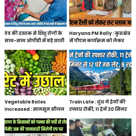
ठंड की दस्तक से शिशु रोगों के
Haryana PM Rally : कुरुक्षेत्र
साथ-साथ ओपीडी में बढ़े छाती
में पीएम कार्यक्रम को लेकर
में संक्रमण के मरीज
स्थलों का रूट प्लान जारी
Vegetable Rates
Train Late : धुंध ने ट्रेनों की
Increased : मानसून सीजन
रफ्तार रोकी, 11 ट्रेनें 30 मिनट
में बारिश व बाढ़ से प्रभावित हुई
से 12 घंटे तक लेट, 8 रद्द
फसलें, सब्जियों के दाम बढ़े