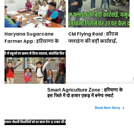
Haryana Sugarcane
CM Flying Raid : सीएम
Farmer App : हरियाणा के
फ्लाइंग की बड़ी कार्रवाई,
किसानों को गन्ना की पर्ची से
यमुना में दूषित पानी गिराने
लेकर पेमेंट तक की जानकारी
पर 27 पर केस दर्ज
मिलेगी एप पर
School Timings Changed
Panchkula : हरियाणा के इस
: मोरनी में स्कूलों का समय में
शहर में बनेगा 150 एकड़
किया बदलाव, संशोधित किए
में पार्क, सुखना लेक जैसा ट्रैक
आदेश
होगा और बोटिंग सुविधा भी