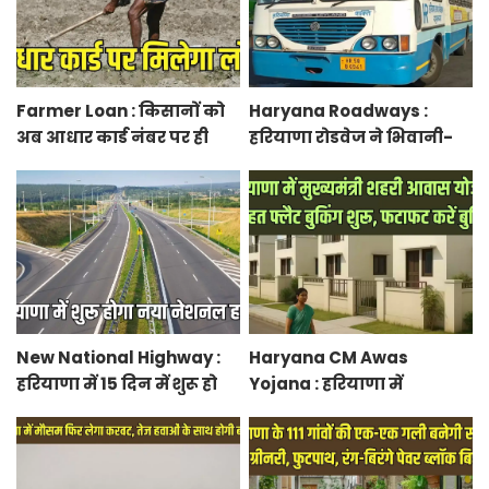
Farmer Loan : किसानों को
Haryana Roadways :
अब आधार कार्ड नंबर पर ही
हरियाणा रोडवेज ने भिवानी-
मिल जाएगा लोन, आरबीआई
चंडीगढ़ नई बस सेवा की शुरू,
से एमओयू करेगी सरकार
रुट में किया बदलाव
New National Highway :
Haryana CM Awas
हरियाणा में 15 दिन में शुरू हो
Yojana : हरियाणा में
जाएगा नया नेशनल हाईवे,
मुख्यमंत्री शहरी आवास योजना
केएमपी से होगी सीधी
के तहत फ्लैट बुकिंग शुरू,
कनेक्टिविटी
फटाफट करें बुकिंग