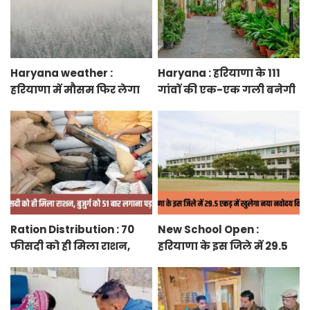
Haryana weather :
Haryana : हरियाणा के 111
हरियाणा में मौसम फिर लेगा
गांवों की एक-एक गली बनेगी
करवट, तेज हवाओं के साथ
स्मार्ट स्ट्रीट ग्रीनरी, फुटपाथ,
होगी बारिश
रंग-बिरंगे पेवर ब्लॉक बिछेंगी
Ration Distribution : 70
New School Open :
फीसदी को ही मिला राशन,
हरियाणा के इस जिले में 29.5
बुजुर्ग को 51 बार लगाना पड़ा
एकड़ में खुलेगा नया नवोदय
अंगूठा
विद्यालय