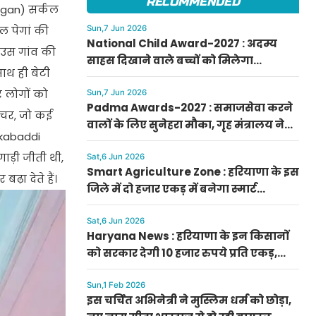
RECOMMENDED
pegan) सर्कल
Sun,7 Jun 2026
ाल पेगां की
National Child Award-2027 : अदम्य
ै, उस गांव की
साहस दिखाने वाले बच्चों को मिलेगा
साथ ही बेटी
प्रधानमंत्री राष्ट्रीय बाल पुरस्कार-2027, ऐसे
करें आवेदन
कर लोगों को
Sun,7 Jun 2026
Padma Awards-2027 : समाजसेवा करने
कैचर, जो कई
वालों के लिए सुनेहरा मौका, गृह मंत्रालय ने
(kabaddi
निकाले पद्म पुरस्कार-2027 के लिए आवेदन
ाड़ी जीती थी,
Sat,6 Jun 2026
Smart Agriculture Zone : हरियाणा के इस
ढ़ा देते हैं।
जिले में दो हजार एकड़ में बनेगा स्मार्ट
एग्रीकल्चर जोन
Sat,6 Jun 2026
Haryana News : हरियाणा के इन किसानों
को सरकार देगी 10 हजार रुपये प्रति एकड़,
सीएम सैनी की घोषणा
Sun,1 Feb 2026
इस चर्चित अभिनेत्री ने मुस्लिम धर्म को छोड़ा,