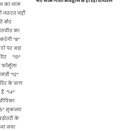
नए नाम गीता भारद्वाज से हो रही वायरल
ंधन का नाम
ी जरूरत नहीं
ीति और
 बातचीत का
 करेगी *8*
ीटों पर अड़ा
ा दिए *10*
फॉर्मूला
ंत्री *12*
िर के प्राण
ैं. *14*
 दीपिका
5* सुकन्या
बढ़ोतरी के
 बना नया