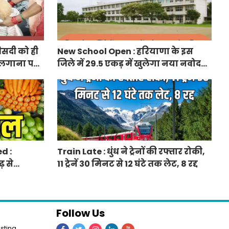
ीसदी को ही
New School Open : हरियाणा के इस
 लगाना पड़ा
जिले में 29.5 एकड़ में खुलेगा नया नवोदय
विद्यालय
d :
Train Late : धुंध ने ट्रेनों की रफ्तार रोकी,
़ से
11 ट्रेनें 30 मिनट से 12 घंटे तक लेट, 8 रद्द
 दाम बढ़े
Follow Us
sting