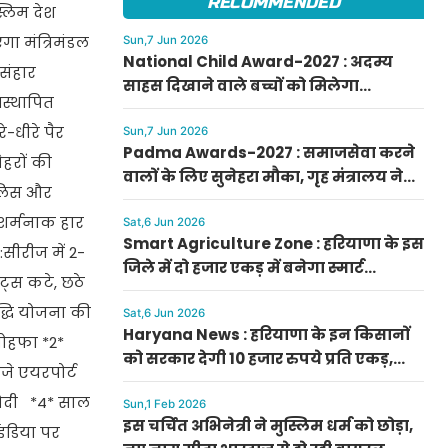
RECOMMENDED
्लिम देश
गा मंत्रिमंडल
Sun,7 Jun 2026
National Child Award-2027 : अदम्य
रसंहार
साहस दिखाने वाले बच्चों को मिलेगा
िस्थापित
प्रधानमंत्री राष्ट्रीय बाल पुरस्कार-2027, ऐसे
े-धीरे पैर
करें आवेदन
Sun,7 Jun 2026
Padma Awards-2027 : समाजसेवा करने
ेहरों की
वालों के लिए सुनेहरा मौका, गृह मंत्रालय ने
पुलिस और
निकाले पद्म पुरस्कार-2027 के लिए आवेदन
, शर्मनाक हार
Sat,6 Jun 2026
Smart Agriculture Zone : हरियाणा के इस
सीरीज में 2-
जिले में दो हजार एकड़ में बनेगा स्मार्ट
ंट्स कटे, छठे
एग्रीकल्चर जोन
द्धि योजना की
Sat,6 Jun 2026
Haryana News : हरियाणा के इन किसानों
तोहफा *2*
को सरकार देगी 10 हजार रुपये प्रति एकड़,
जे एयरपोर्ट
सीएम सैनी की घोषणा
 मोदी *4* साल
Sun,1 Feb 2026
इस चर्चित अभिनेत्री ने मुस्लिम धर्म को छोड़ा,
इंडिया पर