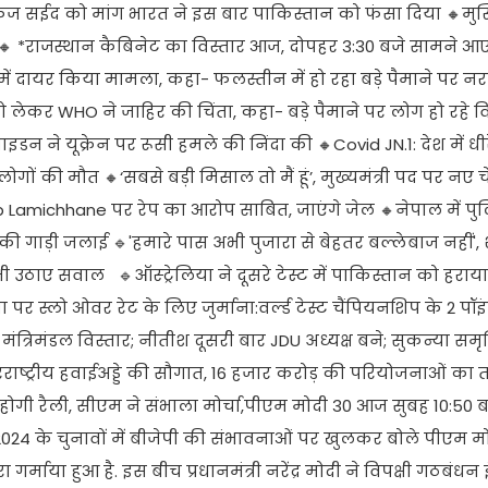
फिज सईद को मांग भारत ने इस बार पाकिस्तान को फंसा दिया 🔸मुस
 🔸 *राजस्थान कैबिनेट का विस्तार आज, दोपहर 3:30 बजे सामने आए
ें दायर किया मामला, कहा- फलस्तीन में हो रहा बड़े पैमाने पर न
ो लेकर WHO ने जाहिर की चिंता, कहा- बड़े पैमाने पर लोग हो रहे व
इडन ने यूक्रेन पर रूसी हमले की निंदा की 🔸Covid JN.1: देश में धीर
गों की मौत 🔸‘सबसे बड़ी मिसाल तो मैं हूं’, मुख्यमंत्री पद पर नए च
eep Lamichhane पर रेप का आरोप साबित, जाएंगे जेल 🔸नेपाल में 
्री की गाड़ी जलाई 🔹'हमारे पास अभी पुजारा से बेहतर बल्लेबाज नहीं'
 उठाए सवाल 🔹ऑस्ट्रेलिया ने दूसरे टेस्ट में पाकिस्तान को हराया:
 पर स्लो ओवर रेट के लिए जुर्माना:वर्ल्ड टेस्ट चैंपियनशिप के 2 पॉइ
िमंडल विस्तार; नीतीश दूसरी बार JDU अध्यक्ष बने; सुकन्या समृ
राष्ट्रीय हवाईअड्डे की सौगात, 16 हजार करोड़ की परियोजनाओं का 
होगी रैली, सीएम ने संभाला मोर्चा,पीएम मोदी 30 आज सुबह 10:50 ब
, 2024 के चुनावों में बीजेपी की संभावनाओं पर खुलकर बोले पीएम
र्माया हुआ है. इस बीच प्रधानमंत्री नरेंद्र मोदी ने विपक्षी गठबंधन 