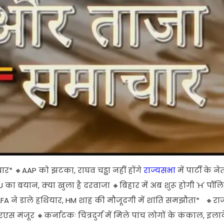
र* 🔸AAP को झटका, राघव चड्ढा नहीं होंगे
राज्यसभा
में पार्टी के ने
DU का बयान, क्या खुला है दरवाजा 🔸बिहार में अब शुरू होगी 'H' पॉल
A ने डाले हथियार, HM शाह की मौजूदगी में शांति समझौता* 🔸राज
मंजूर 🔸कर्नाटकः चित्रदुर्ग में मिले पांच लोगों के कंकाल, इलाके