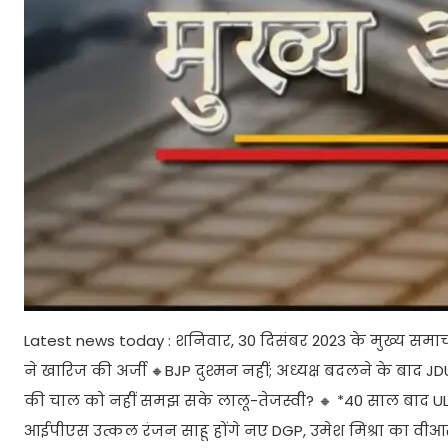
Latest news today : शनिवार, 30 दिसंबर 2023 के मुख्य समाचा
ने खारिज की अर्जी 🔸BJP दुश्मन नहीं; अध्यक्ष बदलने के बाद J
की चाल को नहीं समझ सके लालू-तेजस्वी? 🔸 *40 साल बाद ULF
आईपीएस उत्कल रंजन साहू होंगे नए DGP, उमेश मिश्रा का वीआरएस 