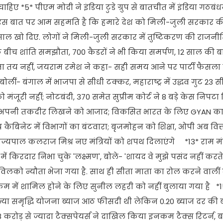
ए *5* पीएम मोदी ने इंडिया टुडे ग्रुप से बातचीत में इंडिया गठब
 बीच इस बात पर आम सहमति है कि हमारे देश को मिली-जुली सरकार क
 साल खो दिए. लोगों ने मिली-जुली सरकार में तुष्टिकरण की राजन
र के बीच शांति समझौता, 700 कैडरों ने भी किया समर्पण, 12 साल की
ाना तय नहीं, जयराम रमेश ने कहा- सही समय आने पर पार्टी फैसला
लीं- बंगाल में भाजपा से सीधी टक्कर, महाराष्ट्र में उद्धव गुट 23 स
जूरी नहीं; नोटबंदी, 370 समेत सुप्रीम कोर्ट ने 8 बड़े केस निपट
ग अपनी तकदीर लिखने को आजाद; विकसित भारत के लिए GYAN का 
य कैबिनेट में विभागों का बंटवारा; बृजमोहन को शिक्षा, ओपी अब वित्तम
 राज्यपाल कलराज मिश्र नए मंत्रियों को शपथ दिलाएंगे *13* राम मंद
 किरदार निभा चुके 'लक्ष्मण', बोले- 'शायद वे मुझे पसंद नहीं करते ह
विलको न्यौता भेजा गया है. साथ ही सीता माता का रोल करने वालीं
रम में शामिल होने के लिए सुनील लहरी को नहीं बुलाया गया है *1
सुकन्या समृद्धि योजना ब्याज आठ फीसदी थी लेकिन 0.20 ब्याज दर की 
8 करोड़ से ज्यादा टैक्सपेयर्स ने दाखिल किया इनकम टैक्स रिटर्न,