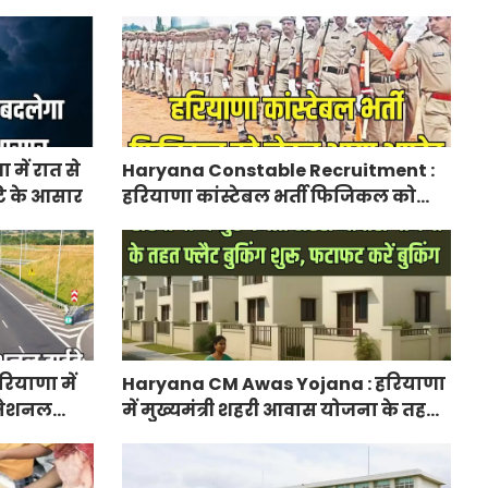
प्रति एकड़, सीएम सैनी की घोषणा
में रात से
Haryana Constable Recruitment :
ि के आसार
हरियाणा कांस्टेबल भर्ती फिजिकल को
लेकर आया अपडेट, हर पद के लिए 55
युवाओं ने किया आवेदन
ियाणा में
Haryana CM Awas Yojana : हरियाणा
ा नेशनल
में मुख्यमंत्री शहरी आवास योजना के तहत
नेक्टिविटी
फ्लैट बुकिंग शुरू, फटाफट करें बुकिंग