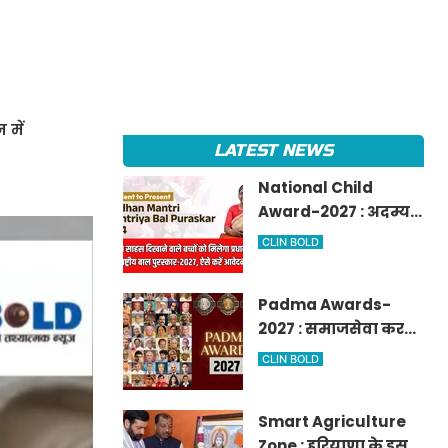
 में
LATEST NEWS
National Child
Award-2027 : अदम्य
साहस दिखाने वाले बच्चों
CLIN BOLD
को मिलेगा प्रधानमंत्री
राष्ट्रीय बाल
Padma Awards-
पुरस्कार-2027, ऐसे करें
2027 : समाजसेवा करने
आवेदन
वालों के लिए सुनेहरा
CLIN BOLD
मौका, गृह मंत्रालय ने
निकाले पद्म
Smart Agriculture
पुरस्कार-2027 के लिए
Zone : हरियाणा के इस