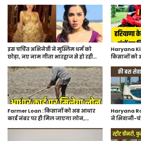
प्रधानमंत्री राष्ट्रीय बाल पुरस्कार-2027,
मंत्रालय ने 
ऐसे करें आवेदन
लिए आवेदन
इस चर्चित अभिनेत्री ने मुस्लिम धर्म को
Haryana Kis
छोड़ा, नए नाम गीता भारद्वाज से हो रही
किसानों को आ
वायरल
मिलेगा 50 प्
आवेदन
Farmer Loan : किसानों को अब आधार
Haryana Ro
कार्ड नंबर पर ही मिल जाएगा लोन,
ने भिवानी-चं
आरबीआई से एमओयू करेगी सरकार
रुट में किया