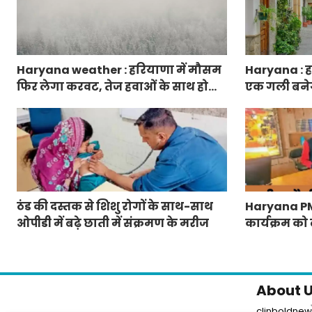
Haryana weather : हरियाणा में मौसम
Haryana : हर
फिर लेगा करवट, तेज हवाओं के साथ होगी
एक गली बनेगी स
बारिश
फुटपाथ, रंग-ब
ठंड की दस्तक से शिशु रोगों के साथ-साथ
Haryana PM Ra
ओपीडी में बढ़े छाती में संक्रमण के मरीज
कार्यक्रम को 
जारी
About 
clinboldnews