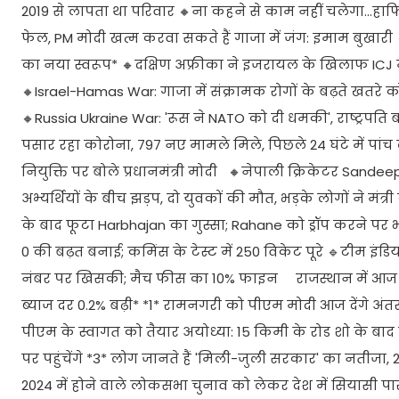
2019 से लापता था परिवार 🔸ना कहने से काम नहीं चलेगा...हा
फेल, PM मोदी खत्म करवा सकते हैं गाजा में जंग: इमाम बुखारी
का नया स्वरूप* 🔸दक्षिण अफ्रीका ने इजरायल के खिलाफ ICJ म
🔸Israel-Hamas War: गाजा में संक्रामक रोगों के बढ़ते खतरे क
🔸Russia Ukraine War: 'रूस ने NATO को दी धमकी', राष्ट्रपति बा
पसार रहा कोरोना, 797 नए मामले मिले, पिछले 24 घंटे में पांच लो
नियुक्ति पर बोले प्रधानमंत्री मोदी 🔸नेपाली क्रिकेटर Sand
अभ्यर्थियों के बीच झड़प, दो युवकों की मौत, भड़के लोगों ने मंत
के बाद फूटा Harbhajan का गुस्सा; Rahane को ड्रॉप करने पर भी
0 की बढ़त बनाई; कमिंस के टेस्ट में 250 विकेट पूरे 🔹टीम इंडिया
नंबर पर खिसकी; मैच फीस का 10% फाइन राजस्थान में आज मंत्र
ब्याज दर 0.2% बढ़ी* *1* रामनगरी को पीएम मोदी आज देंगे अंतर
पीएम के स्वागत को तैयार अयोध्या: 15 किमी के रोड शो के बाद 
पर पहुंचेंगे *3* लोग जानते हैं 'मिली-जुली सरकार' का नतीजा
2024 में होने वाले लोकसभा चुनाव को लेकर देश में सियासी पारा ग