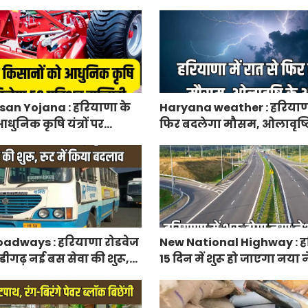
निकाले पद्म पुरस्कार-2027 के
एग्रीकल्चर जोन
an Yojana : हरियाणा के
Haryana weather : हरियाणा 
धुनिक कृषि यंत्रों पर
फिर बदलेगा मौसम, ओलावृष्ट
रतिशत सब्सिडी, फटाफट करें
adways : हरियाणा रोडवेज
New National Highway : हर
डीगढ़ नई बस सेवा की शुरू,
15 दिन में शुरू हो जाएगा नय
 बदलाव
हाईवे, केएमपी से होगी सीधी क