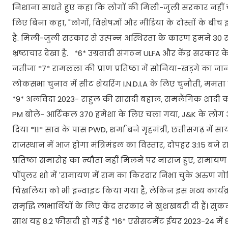
निशाना साधते हुए कहा कि लोगों की मिली-जुली सरकार नहीं चाहि
लिए बिना कहा, "लोगों, विशेषज्ञों और मीडिया के दोस्तों के
है. मिली-जुली सरकार से उत्पन्न अस्थिरता के कारण हमने 30
भ्रष्टाचार देखा है. *6* उग्रवादी संगठन ULFA और केंद्र सरका
नतीजा *7* रामलला की प्राण प्रतिष्ठा में सोनिया-खड़गे का ज
लोकसभा चुनाव में सीट शेयरिंग I.N.D.I.A के लिए चुनौती, ममता बो
*9* अलविदा 2023- राहुल की सांसदी बहाल, समलैंगिक शादी को मं
PM बोले- आर्टिकल 370 हमेशा के लिए चला गया, J&K के लो
दिया *11* साव के पास PWD, शर्मा बने गृहमंत्री, छत्तीसगढ़ में सा
राजस्थान में आज होगा मंत्रिमंडल का विस्तार, दोपहर 3:15 बजे
प्रतिष्ठा समारोह का न्यौता नहीं मिलने पर नाराज हुए, रामायण में
पॉपुलर शो में 'रामायण में राम का किरदार निभा चुके अरुण गो
चिखलिया को भी इन्वाइट किया गया है, लेकिन इस भव्य कार्यक्
समृद्धि लाभार्थियों के लिए केंद्र सरकार ने खुशखबरी दी हैं। 
साथ यह 8.2 फीसदी हो गई हैं *16* एसेसटमेंट ईयर 2023-24 में 