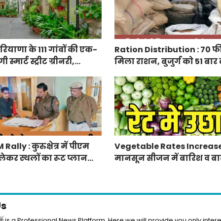
ियाणा के 111 गांवों की एक-
Ration Distribution : 70 फ
्मार्ट स्ट्रीट ग्रीनरी,
मिला राशन, बुजुर्ग को 51 बार
िरंगे पेवर ब्लॉक बिछेंगी
अंगूठा
lly : कुरुक्षेत्र में पीएम
Vegetable Rates Increase
लेकर स्थलों का रूट प्लान
मानसून सीजन में बारिश व बाढ
प्रभावित हुई फसलें, सब्जियों के
Us
 is a Professional News Platform. Here we will provide you only intere