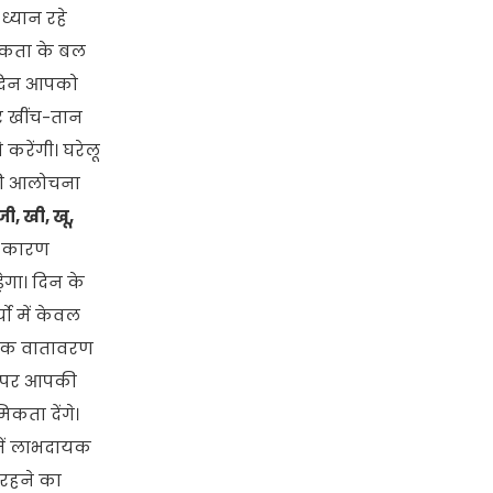
ध्यान रहे
िकता के बल
दिन आपको
र खींच-तान
करेंगी। घरेलू
की आलोचना
ी, खी, खू,
े कारण
ेगा। दिन के
ो में केवल
ारिक वातावरण
्र पर आपकी
कता देंगे।
 में लाभदायक
रहने का