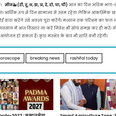
गा।
मीन🐳 (दी, दू, थ, झ, ञ, दे, दो, चा, ची)
आज का दिन अधिक भाग-द
। आर्थिक रूप से दिन सामान्य से उत्तम रहेगा लेकिन आकस्मिक खर्
वादा करेंगे उसे अवश्य पूरा करेंगे। मध्यान तक परिश्रम का फल न
्यवसाय में आज विस्तार ना करें निवेश भी सोच समझ कर ही करें। न
आयोजन हो सकता है। कुछ मतभेद के बाद भी शांति बनी रहेगी।
horoscope
breaking news
rashifal today
rds-2027 : समाजसेवा
Smart Agriculture Zone : 