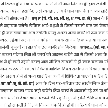
ं विलंब होगा। कार्य व्यवसाय में से भी आज निराशा ही हाथ लगेगी। 
यकता पड़ेगी इसलिए रूखे व्यवहार से बचें आज आप केवल व्यवहार
होने की संभावना है।
धनु🏹 (ये, यो, भा, भी, भू, ध, फा, ढा, भे)
आज के 
 में सहायक बनेंगे। लेकिन भाई-बंधुओ से किसी पुरानी बात को लेक
 मन इर्ष्या का भाव रखेंगी। घरेलू अथवा अन्य कार्य भी रूखे मन से 
व्यस्त रहेगा फिर भी आज कोई भी आपके सामने शिकायत या आप
बनेगी। बुजुर्गो का सहयोग एवं मार्गदर्शन मिलेगा।
मकर🐊 (भो, जा, ज
ना पड़ेगा। जिस भी कार्य को आरम्भ करेंगे उस मे किसी अन्य क
भ से ही लगी रहेगी परन्तु आज सीमित साधनों से ही काम चलाना पड़
ान के रूप में अवश्य मिलेगा। आर्थिक विषय संबंधित अधिकांश कार्य
पेट खराब होने से अन्य शारीरिक अंगों में शिथिलता आएगी। पारिव
, सा, सी, सू, से, सो, दा)
आज के दिन घर-परिवार एवं सार्वजनिक क्षेत
झाम करना पसंद नही करेंगे। जिस कार्य मे आसानी रहे उसे प्राथमि
्यवसाय में ले देकर काम चलाने की प्रवृति शुरू में हानि लेकिन बाद
स भी हो सकती है जिसमे विजय आपकी ही होगी। महिलाये आज मौन 