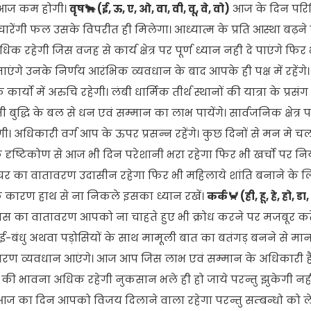
ा आज कम होगी।
वृष🐂 (ई, ऊ, ए, ओ, वा, वी, वू, वे, वो)
आज के दिन परिस्
ेंगी फल उसके विपरीत ही मिलेगा। आध्यात्म के प्रति आस्था बढ़ने
क रहेगी जिस वजह से कार्य क्षेत्र पर पूर्ण ध्यान नही दे पाएंगे फ
ंगे उनके निर्णय आरंभिक व्यवधान के बाद आपके ही पक्ष में रहेंगे
्यो में अरुचि रहेगी। लंबी धार्मिक तीर्थ स्थानों की यात्रा के प्रसं
द्धि के बल से धन एवं सम्मान का लाभ पायेंगे। सार्वजनिक क्षेत्
ी। अधिकारी वर्ग आप के ऊपर प्रसन्न रहेंगे। कुछ दिनों से मन मे चल
टिकोण से आज भी दिन परेशानी भरा रहेगा फिर भी खर्चो पर नियंत
से घर का वातावरण उदासीन रहेगा फिर भी महिलाये शांति बनाने के
के कारण हाथ से ना निकले इसका ध्यान रखें।
कर्क🦀 (ही, हू, हे, हो, डा, 
ा वातावरण आपको ना चाहते हुए भी क्रोध करने पर मजबूर करेगा। क
 भाई-बंधु अथवा पड़ोसियों के साथ मामूली बात का बतंगड़ बनने से मा
के कारण व्यवधान आएंगे। आज आप जिस लाभ एवं सम्मान के अधिकारी 
ी भावना अधिक रहेगी नुकसान भले ही हो जाये परन्तु झुकेगी नही।
ज का दिन आपको विजय दिलाने वाला रहेगा परन्तु सम्बन्धो को