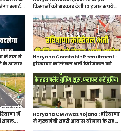
ेगा स्मार्ट
किसानों को सरकार देगी 10 हजार रुपये
प्रति एकड़, सीएम सैनी की घोषणा
में रात से
Haryana Constable Recruitment :
ि के आसार
हरियाणा कांस्टेबल भर्ती फिजिकल को
लेकर आया अपडेट, हर पद के लिए 55
युवाओं ने किया आवेदन
ियाणा में
Haryana CM Awas Yojana : हरियाणा
ा नेशनल
में मुख्यमंत्री शहरी आवास योजना के तहत
नेक्टिविटी
फ्लैट बुकिंग शुरू, फटाफट करें बुकिंग