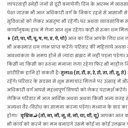
लापरवाही स्नेही जनों से दूरी बनायेगी। दिन के आरम्भ में व्य
पेशा जातक भी आज अधिकारी वर्ग के निकट रहने से आसानी से अप
सुविधाओं को लेकर असंतुष्ट भी रहेंगी। घर अथवा व्यावसायिक स
कार्यानुबन्ध हाथ मे लेना आज शुभ रहेगा। कही से रुका धन मिलन
👩 (टो, पा, पी, पू, ष, ण, ठ, पे, पो)
आज का दिन आपके लिए धन लाभ 
भी अकस्मात धन लाभ प्राप्त करेंगे। परिवार की महिलाये अथव
आवश्यकता के समय होने से ज्यादा झंझट में नही पड़ना पड़ेगा। आ
किसी ना किसी का रूठना मनाना लगा रहेगा फिर भी माहौल नियंत्
शारीरिक हानि हो सकती है।
तुला⚖️ (रा, री, रू, रे, रो, ता, ती, तू, ते)
रहेंगे। परिवार के सदस्य से शुभ समाचार मिलने पर उत्साह में और
अधिकारी वर्ग आपसे महत्त्वपूर्ण विषयों को लेकर परामर्श करेंगे।
लेकिन परिवार में आज आर्थिक अथवा अथवा किसी अन्य वजह से खीं
अन्यथा वैर-विरोध का सामना करना पड़ेगा। मध्यान के बाद का स
होगा।
वृश्चिक🦂 (तो, ना, नी, नू, ने, नो, या, यी, यू)
आपका आज का द
भी कार्य को करने का मन बनाएंगे उसमे कोई ना कोई उलझन प