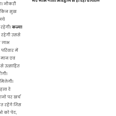
नए नाम गीता भारद्वाज से हो रही वायरल
गा। नौकरी
लेकिन सुख
नये
 रहेगी।
कन्या
रहेगी उससे
न लाभ
परिवार में
 मान एवं
से उत्साहित
होगी।
 मिलेगी।
त्व दे
ानो पर खर्च
 रहेंगे जिस
ओ को पेट,