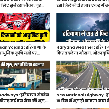
े लिए सुनेहरा मौका, गृह
इस जिले में दो हजार एकड़ में बन
निकाले पद्म पुरस्कार-2027 के
एग्रीकल्चर जोन
an Yojana : हरियाणा के
Haryana weather : हरियाणा 
धुनिक कृषि यंत्रों पर
फिर बदलेगा मौसम, ओलावृष्ट
रतिशत सब्सिडी, फटाफट करें
adways : हरियाणा रोडवेज
New National Highway : हर
डीगढ़ नई बस सेवा की शुरू,
15 दिन में शुरू हो जाएगा नय
 बदलाव
हाईवे, केएमपी से होगी सीधी क