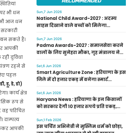
RECOMMENDED
थितियां
 पर भी धन
Sun,7 Jun 2026
National Child Award-2027 : अदम्य
िर भी आज धन
साहस दिखाने वाले बच्चों को मिलेगा
। सरकारी
प्रधानमंत्री राष्ट्रीय बाल पुरस्कार-2027, ऐसे
ग बन सकते है।
करें आवेदन
Sun,7 Jun 2026
Padma Awards-2027 : समाजसेवा करने
र पर आपकी
वालों के लिए सुनेहरा मौका, गृह मंत्रालय ने
 रही दुविधा
निकाले पद्म पुरस्कार-2027 के लिए आवेदन
्रण रहने से
Sat,6 Jun 2026
Smart Agriculture Zone : हरियाणा के इस
 लिए पहल
जिले में दो हजार एकड़ में बनेगा स्मार्ट
डी, डू, डे, डो)
एग्रीकल्चर जोन
ार्य क्षेत्र
Sat,6 Jun 2026
Haryana News : हरियाणा के इन किसानों
नसिक रूप से
को सरकार देगी 10 हजार रुपये प्रति एकड़,
है वह परिचित
सीएम सैनी की घोषणा
 दाम्पत्य
Sun,1 Feb 2026
इस चर्चित अभिनेत्री ने मुस्लिम धर्म को छोड़ा,
 लेकर आपकी