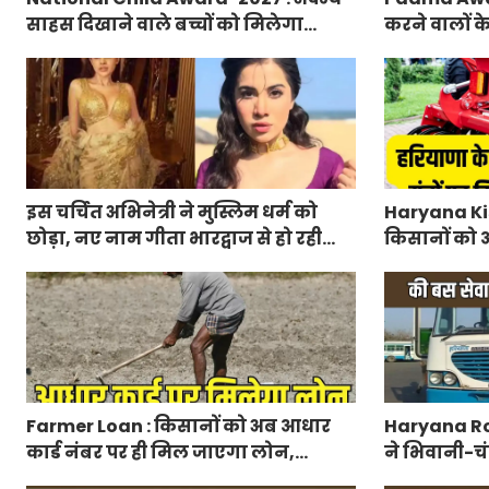
साहस दिखाने वाले बच्चों को मिलेगा
करने वालों क
प्रधानमंत्री राष्ट्रीय बाल पुरस्कार-2027,
मंत्रालय ने 
ऐसे करें आवेदन
लिए आवेदन
इस चर्चित अभिनेत्री ने मुस्लिम धर्म को
Haryana Kis
छोड़ा, नए नाम गीता भारद्वाज से हो रही
किसानों को आ
वायरल
मिलेगा 50 प्
आवेदन
Farmer Loan : किसानों को अब आधार
Haryana Ro
कार्ड नंबर पर ही मिल जाएगा लोन,
ने भिवानी-चं
आरबीआई से एमओयू करेगी सरकार
रुट में किया