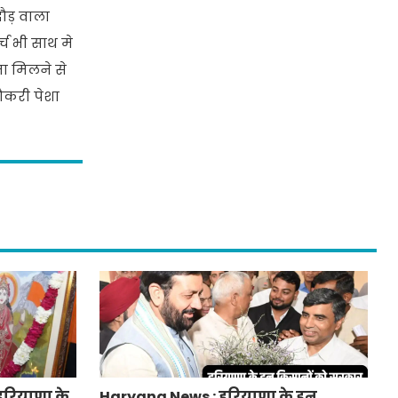
ौड़ वाला
च भी साथ मे
ा मिलने से
ौकरी पेशा
हरियाणा के
Haryana News : हरियाणा के इन