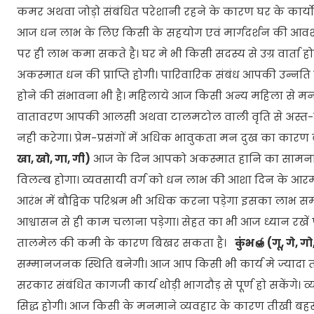
कमर अथवा जोड़ो संबंधित परेशानी रहने के कारण घर के कार्यो मे
आज धन लाभ के लिए किसी के सहयोग एवं मार्गदर्शन की आवश्
पर ही लाभ कमा सकते है। घर मे भी किसी सदस्य से उग्र वार्ता 
अकस्मात धन की प्राप्ति होगी। पारिवारिक संबंध आपकी उन्नति
होने की संभावना भी है। महिलाये आज किसी अन्य महिला से मन ही
वातावरण आपकी आलसी अथवा टालमटोल वाली वृति से अस्त-
नही करेगा। प्रेम-प्रसंगों में अधिक भावुकता मन दुख का कारण 
खा, खो, गा, गी)
आज के दिन आपको अकस्मात हानि का सामना कर
विलम्ब होगा। व्यवसायी वर्ग को धन लाभ की आशा दिन के आरम्
आरंभ में बौद्विक परिश्रम भी अधिक करना पड़ेगा इसका लाभ सम्म
आश्वासन से ही काम चलाना पड़ेगा। सेहत का भी आज ध्यान रखें 
तालमेल की कमी के कारण बिखर सकता है।
कुंभ🍯 (गू, गे, गो
सम्मानजनक स्थिति बनेगी। आज आप किसी भी कार्य मे ज्यादा ताम
सरकार संबंधित कागजी कार्य थोड़ी भागदौड़ से पूर्ण हो सकेंगे। व
सिद्ध होगी। आज किसी के मनमाने व्यवहार के कारण तीखी बह