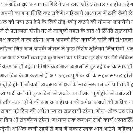
वसाय संबंधित शुभ समाचार मिलेंगे धन लाभ थोड़े अंतराल पर होता रहे
नी कामना सिद्धि कर सकेंगे। महिलाये आध्यात्म में रुचि लेंगी 
्थल को नया रूप देने के लिये तोड़-फोड़ करने की योजना बनायेंगे। 
े से प्रसन्नता होगी। घर मे मामूली बहस के बाद भी स्थिति सुखदायी
कराने वाला रहेगा। आज आपको जिस कार्य मे हानि की संभावना 
ा महिला मित्र आज आपके जीवन मे कुछ विशेष भूमिका निभाएंगी। ध
ज आप अपनी व्यवहार कुशलता का परिचय हर क्षेत्र पर देंगे लेकिन 
रण में ही रहेगा। विशेष कर आज व्यसनों से दूर रहें धन के साथ ही
आज दिन के आरम्भ से ही आप महत्त्वपूर्ण कार्यो के सहज सफल होने 
 वृद्धि होगी। नौकरी व्यवसाय में धन के साथ सम्मान की प्राप्ति भी 
 व्यापारी वर्ग को कुछ दिनों से अटके कार्य आज पूर्ण होने से तसल्ली
च-तान होने की संभावना है। धन की अपेक्षा संबंधों को अधिक महत्
मय पूरे दिन की अपेक्षा ज्यादा सुखदायी रहेगा। मौज-शौक एवं संत
िन भी संघर्षमय रहेगा। मध्यान तक लगभग सभी कार्य अव्यवस्थित
ड़ेगी। आर्थिक कमी रहने से मन मे नकारात्मक भाव आएंगे। महिला