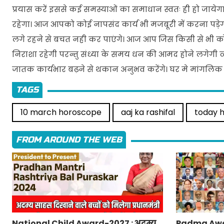
प्रयास करें इससे कई समस्याओं का समाधान स्वतः ही हो जाये
रहेगा। आज आपको कोई नापसंद कार्य भी मजबूरी में करना पड़ेगा
लगे रहने से बचत नही कर पाएंगे। आज आप जिस किसी से भी कोई 
निराशा रहेगी परन्तु संध्या के समय धन की आमद होने लगेगी व
जातक कार्यभार बढ़ने से थकान अनुभव करेंगे। घर मे मांगलिक 
TAGS
10 march horoscope
aaj ka rashifal
today 
FROM AROUND THE WEB
National Child Award-2027 : अदम्य
Padma Awa