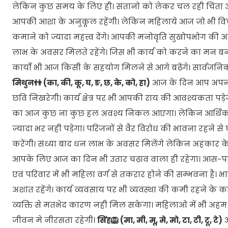
लेकिन कुछ समय के लिए ही। संतानो को लेकर चल रही चिंत
आपकी आशा के अनुकूल रहेंगी। लेकिन महिलाये आज जो भी विचार
कमाने को ज्यादा महत्त्व देंगे। आपकी मनोवृति सुखोपभोग की अधि
लाभ के अवसर मिलते रहेंगे। जिस भी कार्य को करने का मन बनाए
कार्यो भी आज किसी के सहयोग मिलने से आगे बढ़ेंगे। सार्वजनिक कार
मिथुन👫 (का, की, कू, घ, ङ, छ, के, को, हा)
आज के दिन आप अपनी बु
छवि निखरेगी। कार्य क्षेत्र पर भी आपकी राय की आवश्यकता पड़ेग
का आज कुछ ना कुछ हल अवश्य निकल आएगा। लेकिन आर्थिक दृष्
ज्यादा भर नही पड़ेगा। परिजनों से वैर विरोध की भावना रहने 
करेंगी। संध्या बाद धन लाभ के अवसर मिलेंगे लेकिन अहंकार 
आपके लिए आज का दिन भी उतार चढ़ाव वाला ही रहेगा। आस-पास क
एवं परिवार में भी महिला वर्ग से तकरार होने की सम्भवना है।
अशांत रहेंगे। कार्य व्यवसाय पर भी व्यवस्था की कमी रहने 
व्यक्ति से मतभेद कारण नही मिल सकेगा। महिलाओ में भी अहम क
जीवन मे नीरसता रहेगी।
सिंह🦁 (मा, मी, मू, मे, मो, टा, टी, टू, टे)
आ