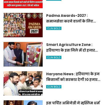
पुरस्कार-2027, ऐसे करें आवेदन
Padma Awards-2027 :
समाजसेवा करने वालों के लिए
सुनेहरा मौका, गृह मंत्रालय ने
CLIN BOLD
निकाले पद्म पुरस्कार-2027 के लिए
आवेदन
Smart Agriculture Zone :
हरियाणा के इस जिले में दो हजार
एकड़ में बनेगा स्मार्ट एग्रीकल्चर
CLIN BOLD
जोन
Haryana News : हरियाणा के इन
किसानों को सरकार देगी 10 हजार
रुपये प्रति एकड़, सीएम सैनी की
CLIN BOLD
घोषणा
इस चर्चित अभिनेत्री ने मुस्लिम धर्म