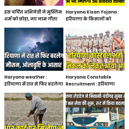
इस चर्चित अभिनेत्री ने मुस्लिम
Haryana Kisan Yojana :
धर्म को छोड़ा, नए नाम गीता
हरियाणा के किसानों को
भारद्वाज से हो रही वायरल
आधुनिक कृषि यंत्रों पर मिलेगा
50 प्रतिशत सब्सिडी, फटाफट
करें आवेदन
Haryana weather :
Haryana Constable
हरियाणा में रात से फिर बदलेगा
Recruitment : हरियाणा
मौसम, ओलावृष्टि के आसार
कांस्टेबल भर्ती फिजिकल को
लेकर आया अपडेट, हर पद के
लिए 55 युवाओं ने किया
आवेदन