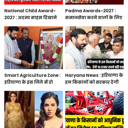
National Child Award-
Padma Awards-2027 :
2027 : अदम्य साहस दिखाने
समाजसेवा करने वालों के लिए
वाले बच्चों को मिलेगा
सुनेहरा मौका, गृह मंत्रालय ने
प्रधानमंत्री राष्ट्रीय बाल
निकाले पद्म पुरस्कार-2027 के
पुरस्कार-2027, ऐसे करें
लिए आवेदन
आवेदन
Smart Agriculture Zone :
Haryana News : हरियाणा के
हरियाणा के इस जिले में दो
इन किसानों को सरकार देगी
हजार एकड़ में बनेगा स्मार्ट
10 हजार रुपये प्रति एकड़,
एग्रीकल्चर जोन
सीएम सैनी की घोषणा