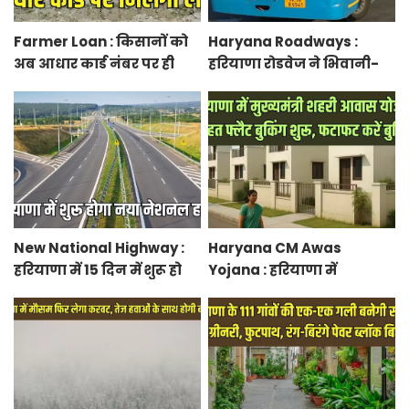
Farmer Loan : किसानों को
Haryana Roadways :
अब आधार कार्ड नंबर पर ही
हरियाणा रोडवेज ने भिवानी-
मिल जाएगा लोन, आरबीआई
चंडीगढ़ नई बस सेवा की शुरू,
से एमओयू करेगी सरकार
रुट में किया बदलाव
New National Highway :
Haryana CM Awas
हरियाणा में 15 दिन में शुरू हो
Yojana : हरियाणा में
जाएगा नया नेशनल हाईवे,
मुख्यमंत्री शहरी आवास योजना
केएमपी से होगी सीधी
के तहत फ्लैट बुकिंग शुरू,
कनेक्टिविटी
फटाफट करें बुकिंग