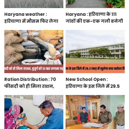
Haryana weather :
Haryana : हरियाणा के 111
हरियाणा में मौसम फिर लेगा
गांवों की एक-एक गली बनेगी
करवट, तेज हवाओं के साथ
स्मार्ट स्ट्रीट ग्रीनरी, फुटपाथ,
होगी बारिश
रंग-बिरंगे पेवर ब्लॉक बिछेंगी
Ration Distribution : 70
New School Open :
फीसदी को ही मिला राशन,
हरियाणा के इस जिले में 29.5
बुजुर्ग को 51 बार लगाना पड़ा
एकड़ में खुलेगा नया नवोदय
अंगूठा
विद्यालय