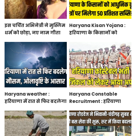
इस चर्चित अभिनेत्री ने मुस्लिम
Haryana Kisan Yojana :
धर्म को छोड़ा, नए नाम गीता
हरियाणा के किसानों को
भारद्वाज से हो रही वायरल
आधुनिक कृषि यंत्रों पर मिलेगा
50 प्रतिशत सब्सिडी, फटाफट
करें आवेदन
Haryana weather :
Haryana Constable
हरियाणा में रात से फिर बदलेगा
Recruitment : हरियाणा
मौसम, ओलावृष्टि के आसार
कांस्टेबल भर्ती फिजिकल को
लेकर आया अपडेट, हर पद के
लिए 55 युवाओं ने किया
आवेदन