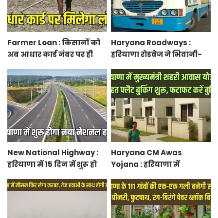
Farmer Loan : किसानों को
Haryana Roadways :
अब आधार कार्ड नंबर पर ही
हरियाणा रोडवेज ने भिवानी-
मिल जाएगा लोन, आरबीआई
चंडीगढ़ नई बस सेवा की शुरू,
से एमओयू करेगी सरकार
रुट में किया बदलाव
New National Highway :
Haryana CM Awas
हरियाणा में 15 दिन में शुरू हो
Yojana : हरियाणा में
जाएगा नया नेशनल हाईवे,
मुख्यमंत्री शहरी आवास योजना
केएमपी से होगी सीधी
के तहत फ्लैट बुकिंग शुरू,
कनेक्टिविटी
फटाफट करें बुकिंग