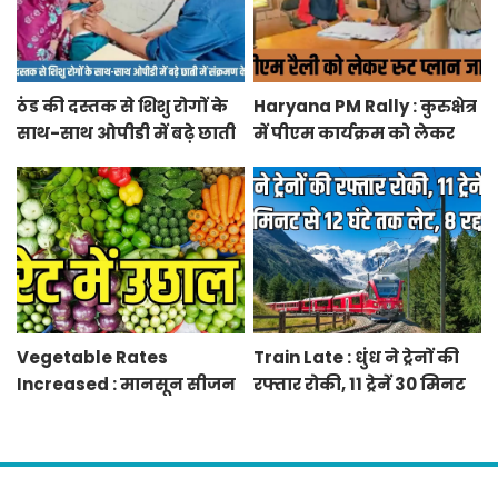
ठंड की दस्तक से शिशु रोगों के
Haryana PM Rally : कुरुक्षेत्र
साथ-साथ ओपीडी में बढ़े छाती
में पीएम कार्यक्रम को लेकर
में संक्रमण के मरीज
स्थलों का रूट प्लान जारी
Vegetable Rates
Train Late : धुंध ने ट्रेनों की
Increased : मानसून सीजन
रफ्तार रोकी, 11 ट्रेनें 30 मिनट
में बारिश व बाढ़ से प्रभावित हुई
से 12 घंटे तक लेट, 8 रद्द
फसलें, सब्जियों के दाम बढ़े