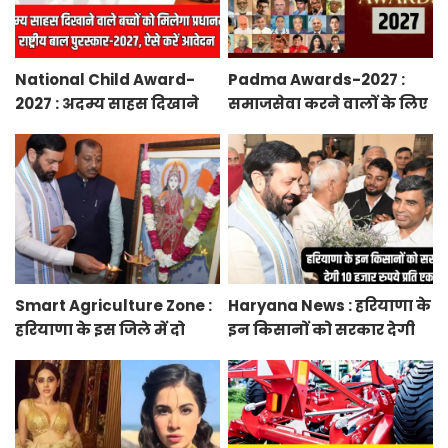
National Child Award-
Padma Awards-2027 :
2027 : अदम्य साहस दिखाने
समाजसेवा करने वालों के लिए
वाले बच्चों को मिलेगा
सुनेहरा मौका, गृह मंत्रालय ने
प्रधानमंत्री राष्ट्रीय बाल
निकाले पद्म पुरस्कार-2027 के
पुरस्कार-2027, ऐसे करें
लिए आवेदन
आवेदन
Smart Agriculture Zone :
Haryana News : हरियाणा के
हरियाणा के इस जिले में दो
इन किसानों को सरकार देगी
हजार एकड़ में बनेगा स्मार्ट
10 हजार रुपये प्रति एकड़,
एग्रीकल्चर जोन
सीएम सैनी की घोषणा