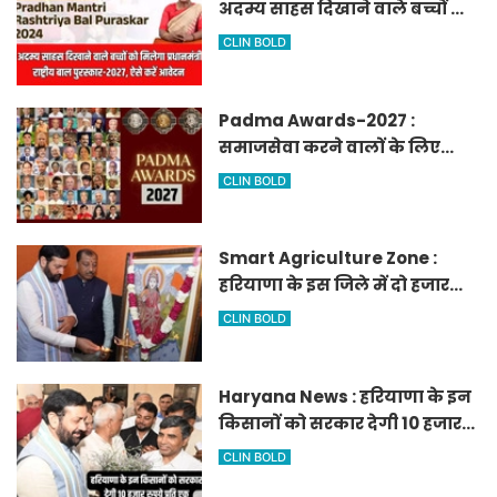
अदम्य साहस दिखाने वाले बच्चों को
मिलेगा प्रधानमंत्री राष्ट्रीय बाल
CLIN BOLD
पुरस्कार-2027, ऐसे करें आवेदन
Padma Awards-2027 :
समाजसेवा करने वालों के लिए
सुनेहरा मौका, गृह मंत्रालय ने
CLIN BOLD
निकाले पद्म पुरस्कार-2027 के लिए
आवेदन
Smart Agriculture Zone :
हरियाणा के इस जिले में दो हजार
एकड़ में बनेगा स्मार्ट एग्रीकल्चर
CLIN BOLD
जोन
Haryana News : हरियाणा के इन
किसानों को सरकार देगी 10 हजार
रुपये प्रति एकड़, सीएम सैनी की
CLIN BOLD
घोषणा