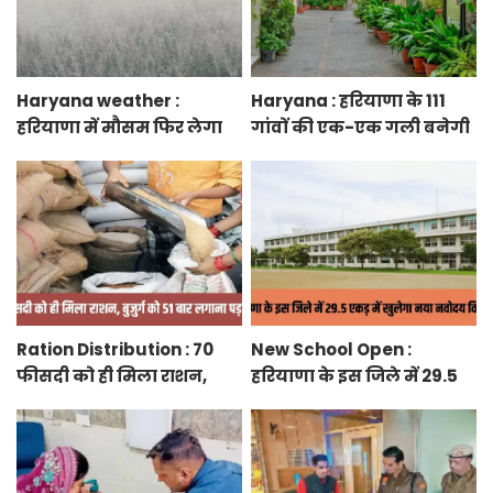
Haryana weather :
Haryana : हरियाणा के 111
हरियाणा में मौसम फिर लेगा
गांवों की एक-एक गली बनेगी
करवट, तेज हवाओं के साथ
स्मार्ट स्ट्रीट ग्रीनरी, फुटपाथ,
होगी बारिश
रंग-बिरंगे पेवर ब्लॉक बिछेंगी
Ration Distribution : 70
New School Open :
फीसदी को ही मिला राशन,
हरियाणा के इस जिले में 29.5
बुजुर्ग को 51 बार लगाना पड़ा
एकड़ में खुलेगा नया नवोदय
अंगूठा
विद्यालय