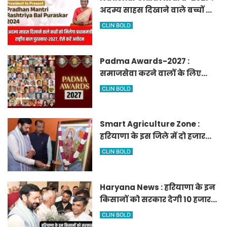
अदम्य साहस दिखाने वाले बच्चों को
मिलेगा प्रधानमंत्री राष्ट्रीय बाल
CLIN BOLD
पुरस्कार-2027, ऐसे करें आवेदन
Padma Awards-2027 :
समाजसेवा करने वालों के लिए
सुनेहरा मौका, गृह मंत्रालय ने
CLIN BOLD
निकाले पद्म पुरस्कार-2027 के लिए
आवेदन
Smart Agriculture Zone :
हरियाणा के इस जिले में दो हजार
एकड़ में बनेगा स्मार्ट एग्रीकल्चर
CLIN BOLD
जोन
Haryana News : हरियाणा के इन
किसानों को सरकार देगी 10 हजार
रुपये प्रति एकड़, सीएम सैनी की
CLIN BOLD
घोषणा