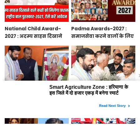
National Child Award-
Padma Awards-2027 :
2027 : अदम्य साहस दिखाने
समाजसेवा करने वालों के लिए
वाले बच्चों को मिलेगा
सुनेहरा मौका, गृह मंत्रालय ने
प्रधानमंत्री राष्ट्रीय बाल
निकाले पद्म पुरस्कार-2027 के
पुरस्कार-2027, ऐसे करें
लिए आवेदन
आवेदन
Smart Agriculture Zone :
Haryana News : हरियाणा के
हरियाणा के इस जिले में दो
इन किसानों को सरकार देगी
हजार एकड़ में बनेगा स्मार्ट
10 हजार रुपये प्रति एकड़,
एग्रीकल्चर जोन
सीएम सैनी की घोषणा