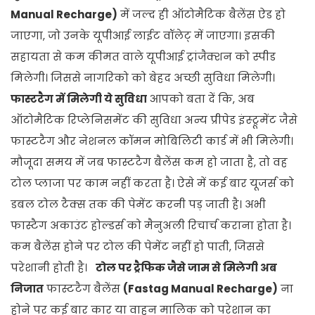
Manual Recharge)
में जल्द ही ऑटोमैटिक बैलेंस ऐड हो
जाएगा, जो उनके यूपीआई लाईट वॉलेट् में जाएगा। इसकी
सहायता से कम कीमत वाले यूपीआई ट्रांजैक्शन को स्पीड
मिलेगी। जिससे नागरिको को बेहद अच्छी सुविधा मिलेगी।
फास्टटैग में मिलेगी ये सुविधा
आपको बता दें कि, अब
ऑटोमैटिक रिप्लेनिसमेंट की सुविधा अन्य प्रीपेड इंस्ट्रूमेंट जैसे
फास्टटैग और नेशनल कॉमन मोबिलिटी कार्ड में भी मिलेगी।
मौजूदा समय में जब फास्टटैग बैलेंस कम हो जाता है, तो वह
टोल प्लाजा पर काम नहीं करता है। ऐसे में कई बार यूजर्स को
डबल टोल टैक्स तक की पेमेंट करनी पड़ जाती है। अभी
फास्टैग अकाउंट होल्डर्स को मैनुअली रिचार्च कराना होता है।
कम बैलेंस होने पर टोल की पेमेंट नहीं हो पाती, जिससे
परेशानी होती है।
टोल पर ट्रैफिक जैसे जाम से मिलेगी अब
निजात
फास्टटैग बैलेंस
(Fastag Manual Recharge)
ना
होने पर कई बार कार या वाहन मालिक को परेशान का