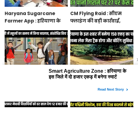
Haryana Sugarcane
CM Flying Raid : सीएम
Farmer App : हरियाणा के
फ्लाइंग की बड़ी कार्रवाई,
किसानों को गन्ना की पर्ची से
यमुना में दूषित पानी गिराने
लेकर पेमेंट तक की जानकारी
पर 27 पर केस दर्ज
मिलेगी एप पर
School Timings Changed
Panchkula : हरियाणा के इस
: मोरनी में स्कूलों का समय में
शहर में बनेगा 150 एकड़
किया बदलाव, संशोधित किए
में पार्क, सुखना लेक जैसा ट्रैक
आदेश
होगा और बोटिंग सुविधा भी