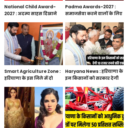
National Child Award-
Padma Awards-2027 :
2027 : अदम्य साहस दिखाने
समाजसेवा करने वालों के लिए
वाले बच्चों को मिलेगा
सुनेहरा मौका, गृह मंत्रालय ने
प्रधानमंत्री राष्ट्रीय बाल
निकाले पद्म पुरस्कार-2027 के
पुरस्कार-2027, ऐसे करें
लिए आवेदन
आवेदन
Smart Agriculture Zone :
Haryana News : हरियाणा के
हरियाणा के इस जिले में दो
इन किसानों को सरकार देगी
हजार एकड़ में बनेगा स्मार्ट
10 हजार रुपये प्रति एकड़,
एग्रीकल्चर जोन
सीएम सैनी की घोषणा