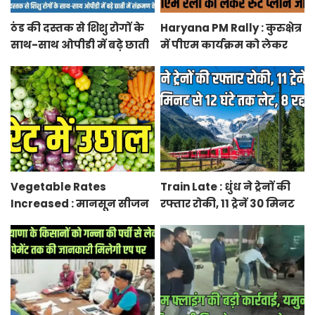
ठंड की दस्तक से शिशु रोगों के
Haryana PM Rally : कुरुक्षेत्र
साथ-साथ ओपीडी में बढ़े छाती
में पीएम कार्यक्रम को लेकर
में संक्रमण के मरीज
स्थलों का रूट प्लान जारी
Vegetable Rates
Train Late : धुंध ने ट्रेनों की
Increased : मानसून सीजन
रफ्तार रोकी, 11 ट्रेनें 30 मिनट
में बारिश व बाढ़ से प्रभावित हुई
से 12 घंटे तक लेट, 8 रद्द
फसलें, सब्जियों के दाम बढ़े