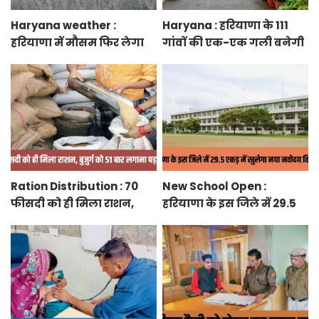
Haryana weather :
Haryana : हरियाणा के 111
हरियाणा में मौसम फिर लेगा
गांवों की एक-एक गली बनेगी
करवट, तेज हवाओं के साथ
स्मार्ट स्ट्रीट ग्रीनरी, फुटपाथ,
होगी बारिश
रंग-बिरंगे पेवर ब्लॉक बिछेंगी
Ration Distribution : 70
New School Open :
फीसदी को ही मिला राशन,
हरियाणा के इस जिले में 29.5
बुजुर्ग को 51 बार लगाना पड़ा
एकड़ में खुलेगा नया नवोदय
अंगूठा
विद्यालय