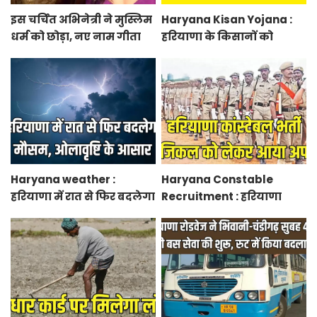
इस चर्चित अभिनेत्री ने मुस्लिम
Haryana Kisan Yojana :
धर्म को छोड़ा, नए नाम गीता
हरियाणा के किसानों को
भारद्वाज से हो रही वायरल
आधुनिक कृषि यंत्रों पर मिलेगा
50 प्रतिशत सब्सिडी, फटाफट
करें आवेदन
Haryana weather :
Haryana Constable
हरियाणा में रात से फिर बदलेगा
Recruitment : हरियाणा
मौसम, ओलावृष्टि के आसार
कांस्टेबल भर्ती फिजिकल को
लेकर आया अपडेट, हर पद के
लिए 55 युवाओं ने किया
आवेदन