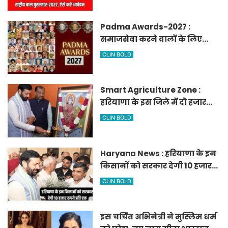
Padma Awards-2027 :
समाजसेवा करने वालों के लिए
सुनेहरा मौका, गृह मंत्रालय ने
CLIN BOLD
निकाले पद्म पुरस्कार-2027 के लिए
आवेदन
Smart Agriculture Zone :
हरियाणा के इस जिले में दो हजार
एकड़ में बनेगा स्मार्ट एग्रीकल्चर
CLIN BOLD
जोन
Haryana News : हरियाणा के इन
किसानों को सरकार देगी 10 हजार
रुपये प्रति एकड़, सीएम सैनी की
CLIN BOLD
घोषणा
इस चर्चित अभिनेत्री ने मुस्लिम धर्म