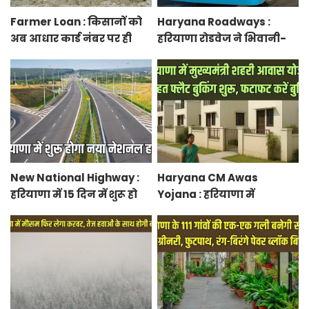
Farmer Loan : किसानों को
Haryana Roadways :
अब आधार कार्ड नंबर पर ही
हरियाणा रोडवेज ने भिवानी-
मिल जाएगा लोन, आरबीआई
चंडीगढ़ नई बस सेवा की शुरू,
से एमओयू करेगी सरकार
रुट में किया बदलाव
New National Highway :
Haryana CM Awas
हरियाणा में 15 दिन में शुरू हो
Yojana : हरियाणा में
जाएगा नया नेशनल हाईवे,
मुख्यमंत्री शहरी आवास योजना
केएमपी से होगी सीधी
के तहत फ्लैट बुकिंग शुरू,
कनेक्टिविटी
फटाफट करें बुकिंग