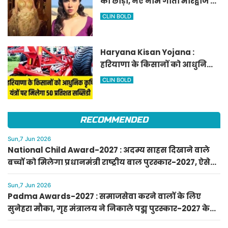
को छोड़ा, नए नाम गीता भारद्वाज से
हो रही वायरल
CLIN BOLD
Haryana Kisan Yojana :
हरियाणा के किसानों को आधुनिक
कृषि यंत्रों पर मिलेगा 50 प्रतिशत
CLIN BOLD
सब्सिडी, फटाफट करें आवेदन
RECOMMENDED
Sun,7 Jun 2026
National Child Award-2027 : अदम्य साहस दिखाने वाले
बच्चों को मिलेगा प्रधानमंत्री राष्ट्रीय बाल पुरस्कार-2027, ऐसे
करें आवेदन
Sun,7 Jun 2026
Padma Awards-2027 : समाजसेवा करने वालों के लिए
सुनेहरा मौका, गृह मंत्रालय ने निकाले पद्म पुरस्कार-2027 के
लिए आवेदन