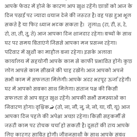
आपके फेवर में होने के कारण आप खुश रहेंगे। छात्रों को आज के
दिन पढ़ाई पर ज्यादा धयान देने की जरूरत है। वह पढ़ा हुआ भूल
सकते हैं या फिर ध्यान भटक सकता है। तुला⚖️ (रा, री, रू, रे,
रो, ता, ती, तू, ते) आज आपका दिन शानदार रहेगा। बच्चों के साथ
घर पर समय बिताएंगे जिससे आपका मन प्रसन्न रहेगा।
परिवार में खुशी का माहौल बना रहेगा। इसके अलावा
कार्यालय में सहयोगी आपके काम से काफी प्रभावित होंगे। कुछ
लोग आपसे काम सीखने की चाह रखेंगे। आज आपको अपने
सभी काम में सफलता मिलेगी। आपके अंदर भरपूर ऊर्जा रहेगी।
घर में आपको सबका साथ मिलेगा। संतान पक्ष की किसी
सफलता से आप बहुत खुश रहेंगे। आपकी सभी समस्याओं का
निवारण होगा। वृश्चिक🦂 (तो, ना, नी, नू, ने, नो, या, यी, यू) आज
आपका दिन पहले की अपेक्षा अच्छा रहेगा। किसी सहकर्मी से
जरूरी काम पर रोचक चर्चा हो सकती है। दूसरों की राय आपके
लिए कारगर साबित होगी। जीवनसाथी के साथ आपके संबंध