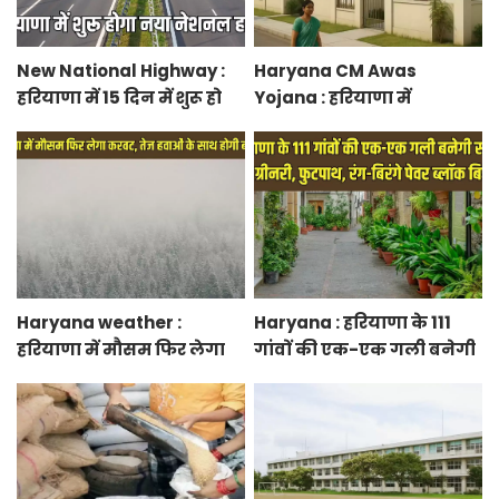
New National Highway :
Haryana CM Awas
हरियाणा में 15 दिन में शुरू हो
Yojana : हरियाणा में
जाएगा नया नेशनल हाईवे,
मुख्यमंत्री शहरी आवास योजना
केएमपी से होगी सीधी
के तहत फ्लैट बुकिंग शुरू,
कनेक्टिविटी
फटाफट करें बुकिंग
Haryana weather :
Haryana : हरियाणा के 111
हरियाणा में मौसम फिर लेगा
गांवों की एक-एक गली बनेगी
करवट, तेज हवाओं के साथ
स्मार्ट स्ट्रीट ग्रीनरी, फुटपाथ,
होगी बारिश
रंग-बिरंगे पेवर ब्लॉक बिछेंगी