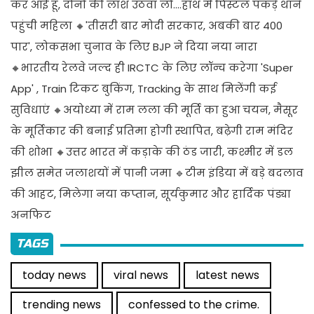
कर आई हूं, दोनों की लाश उठवा लो....हाथ में पिस्टल पकड़े थाने
पहुंची महिला 🔸'तीसरी बार मोदी सरकार, अबकी बार 400
पार', लोकसभा चुनाव के लिए BJP ने दिया नया नारा
🔸भारतीय रेलवे जल्द ही IRCTC के लिए लॉन्च करेगा 'Super
App' , Train टिकट बुकिंग, Tracking के साथ मिलेंगी कई
सुविधाएं 🔸अयोध्या में राम लला की मूर्ति का हुआ चयन, मैसूर
के मूर्तिकार की बनाई प्रतिमा होगी स्थापित, बढ़ेगी राम मंदिर
की शोभा 🔸उत्तर भारत में कड़ाके की ठंड जारी, कश्मीर में डल
झील समेत जलाशयों में पानी जमा 🔹टीम इंडिया में बड़े बदलाव
की आहट, मिलेगा नया कप्तान, सूर्यकुमार और हार्दिक पंड्या
अनफिट
TAGS
today news
viral news
latest news
trending news
confessed to the crime.