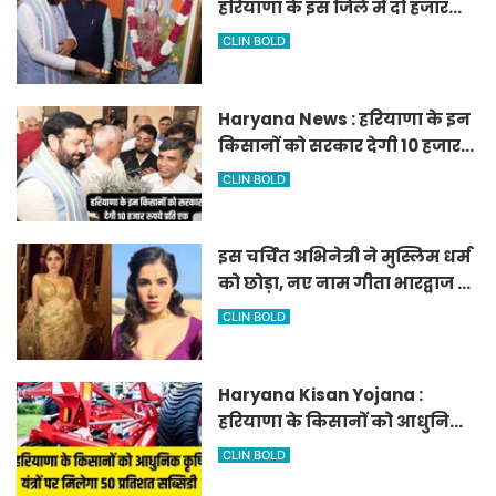
हरियाणा के इस जिले में दो हजार
एकड़ में बनेगा स्मार्ट एग्रीकल्चर
CLIN BOLD
जोन
Haryana News : हरियाणा के इन
किसानों को सरकार देगी 10 हजार
रुपये प्रति एकड़, सीएम सैनी की
CLIN BOLD
घोषणा
इस चर्चित अभिनेत्री ने मुस्लिम धर्म
को छोड़ा, नए नाम गीता भारद्वाज से
हो रही वायरल
CLIN BOLD
Haryana Kisan Yojana :
हरियाणा के किसानों को आधुनिक
कृषि यंत्रों पर मिलेगा 50 प्रतिशत
CLIN BOLD
सब्सिडी, फटाफट करें आवेदन