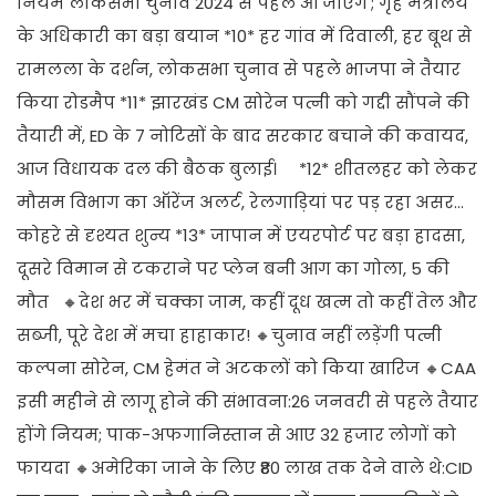
नियम लोकसभा चुनाव 2024 से पहले आ जाएंगे'; गृह मंत्रालय
के अधिकारी का बड़ा बयान *10* हर गांव में दिवाली, हर बूथ से
रामलला के दर्शन, लोकसभा चुनाव से पहले भाजपा ने तैयार
किया रोडमैप *11* झारखंड CM सोरेन पत्नी को गद्दी सौंपने की
तैयारी में, ED के 7 नोटिसों के बाद सरकार बचाने की कवायद,
आज विधायक दल की बैठक बुलाई। *12* शीतलहर को लेकर
मौसम विभाग का ऑरेंज अलर्ट, रेलगाड़ियां पर पड़ रहा असर...
कोहरे से दृश्यत शुन्य *13* जापान में एयरपोर्ट पर बड़ा हादसा,
दूसरे विमान से टकराने पर प्लेन बनी आग का गोला, 5 की
मौत 🔸देश भर में चक्का जाम, कहीं दूध खत्म तो कहीं तेल और
सब्जी, पूरे देश में मचा हाहाकार! 🔸चुनाव नहीं लड़ेंगी पत्नी
कल्पना सोरेन, CM हेमंत ने अटकलों को किया खारिज 🔸CAA
इसी महीने से लागू होने की संभावना:26 जनवरी से पहले तैयार
होंगे नियम; पाक-अफगानिस्तान से आए 32 हजार लोगों को
फायदा 🔸अमेरिका जाने के लिए ₹80 लाख तक देने वाले थे:CID