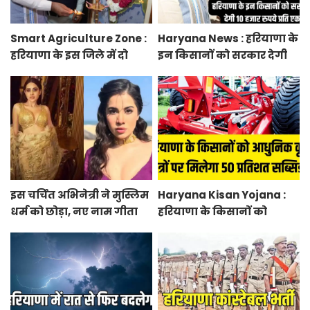
Smart Agriculture Zone :
Haryana News : हरियाणा के
हरियाणा के इस जिले में दो
इन किसानों को सरकार देगी
हजार एकड़ में बनेगा स्मार्ट
10 हजार रुपये प्रति एकड़,
एग्रीकल्चर जोन
सीएम सैनी की घोषणा
इस चर्चित अभिनेत्री ने मुस्लिम
Haryana Kisan Yojana :
धर्म को छोड़ा, नए नाम गीता
हरियाणा के किसानों को
भारद्वाज से हो रही वायरल
आधुनिक कृषि यंत्रों पर मिलेगा
50 प्रतिशत सब्सिडी, फटाफट
करें आवेदन