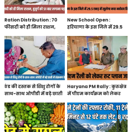
Ration Distribution : 70
New School Open :
फीसदी को ही मिला राशन,
हरियाणा के इस जिले में 29.5
बुजुर्ग को 51 बार लगाना पड़ा
एकड़ में खुलेगा नया नवोदय
अंगूठा
विद्यालय
ठंड की दस्तक से शिशु रोगों के
Haryana PM Rally : कुरुक्षेत्र
साथ-साथ ओपीडी में बढ़े छाती
में पीएम कार्यक्रम को लेकर
में संक्रमण के मरीज
स्थलों का रूट प्लान जारी