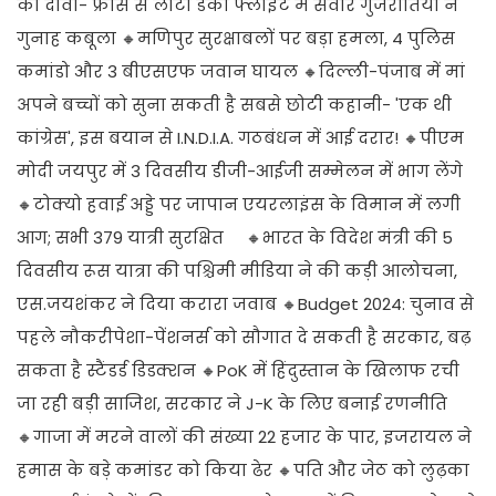
का दावा- फ्रांस से लौटी डंकी फ्लाइट में सवार गुजरातियों ने
गुनाह कबूला 🔸मणिपुर सुरक्षाबलों पर बड़ा हमला, 4 पुलिस
कमांडो और 3 बीएसएफ जवान घायल 🔸दिल्ली-पंजाब में मां
अपने बच्चों को सुना सकती है सबसे छोटी कहानी- 'एक थी
कांग्रेस', इस बयान से I.N.D.I.A. गठबंधन में आई दरार! 🔸पीएम
मोदी जयपुर में 3 दिवसीय डीजी-आईजी सम्मेलन में भाग लेंगे
🔸टोक्यो हवाई अड्डे पर जापान एयरलाइंस के विमान में लगी
आग; सभी 379 यात्री सुरक्षित 🔸भारत के विदेश मंत्री की 5
दिवसीय रूस यात्रा की पश्चिमी मीडिया ने की कड़ी आलोचना,
एस.जयशंकर ने दिया करारा जवाब 🔸Budget 2024: चुनाव से
पहले नौकरीपेशा-पेंशनर्स को सौगात दे सकती है सरकार, बढ़
सकता है स्टैंडर्ड डिडक्शन 🔸PoK में हिंदुस्तान के खिलाफ रची
जा रही बड़ी साजिश, सरकार ने J-K के लिए बनाई रणनीति
🔸गाजा में मरने वालों की संख्या 22 हजार के पार, इजरायल ने
हमास के बड़े कमांडर को किया ढेर 🔸पति और जेठ को लुढ़का