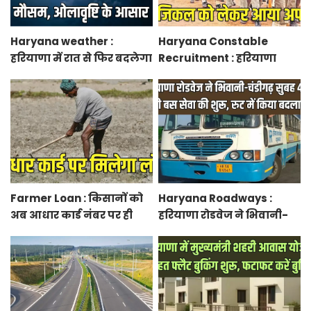
Haryana weather :
Haryana Constable
हरियाणा में रात से फिर बदलेगा
Recruitment : हरियाणा
मौसम, ओलावृष्टि के आसार
कांस्टेबल भर्ती फिजिकल को
लेकर आया अपडेट, हर पद के
लिए 55 युवाओं ने किया
आवेदन
Farmer Loan : किसानों को
Haryana Roadways :
अब आधार कार्ड नंबर पर ही
हरियाणा रोडवेज ने भिवानी-
मिल जाएगा लोन, आरबीआई
चंडीगढ़ नई बस सेवा की शुरू,
से एमओयू करेगी सरकार
रुट में किया बदलाव