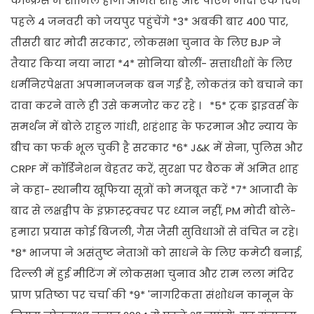
कॉन्फ्रेंस में शामिल होंगे। अमित शाह और पीएम मोदी एक दिन
पहले 4 जनवरी को जयपुर पहुंचेंगे *3* अबकी बार 400 पार,
तीसरी बार मोदी सरकार', लोकसभा चुनाव के लिए BJP ने
तैयार किया नया नारा *4* सोनिया बोलीं- सत्ताधीशों के लिए
धर्मनिरपेक्षता अपमानजनक बन गई है, लोकतंत्र को बचाने का
दावा करने वाले ही उसे कमजोर कर रहे । *5* ट्रक ड्राइवर्स के
समर्थन में बोले राहुल गांधी, शहंशाह के फरमान और न्याय के
बीच का फर्क भूल चुकी है सरकार *6* J&K में सेना, पुलिस और
CRPF में कॉर्डिनेशन बेहतर करें, सुरक्षा पर बैठक में अमित शाह
ने कहा- स्थानीय खूफिया सूत्रों को मजबूत करें *7* आजादी के
बाद से लक्षद्वीप के इंफ्रास्ट्रक्चर पर ध्यान नहीं, PM मोदी बोले-
हमारा प्रयास कोई बिजली, गैस जैसी सुविधाओं से वंचित न रहे।
*8* भाजपा ने असंतुष्ट नेताओं को साधने के लिए कमेटी बनाई,
दिल्ली में हुई मीटिंग में लोकसभा चुनाव और राम लला मंदिर
प्राण प्रतिष्ठा पर चर्चा की *9* 'नागरिकता संशोधन कानून के